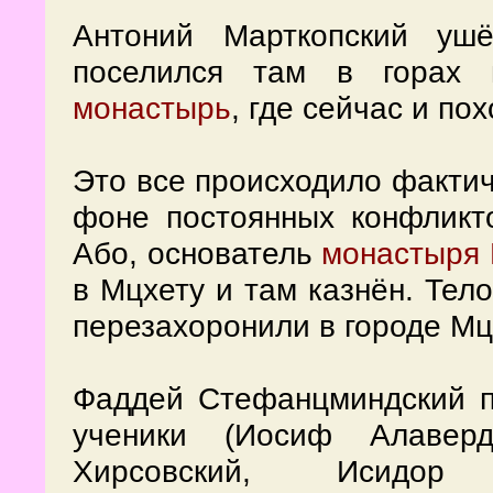
Антоний Марткопский уш
поселился там в горах
монастырь
, где сейчас и по
Это все происходило фактич
фоне постоянных конфликт
Або, основатель
монастыря 
в Мцхету и там казнён. Тело
перезахоронили в городе Мц
Фаддей Стефанцминдский 
ученики (Иосиф Алаверд
Хирсовский, Исидор 