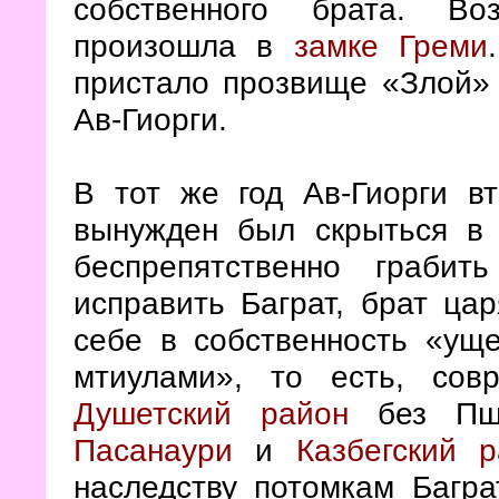
собственного брата. Во
произошла в
замке Греми
пристало прозвище «Злой» 
Ав-Гиорги.
В тот же год Ав-Гиорги в
вынужден был скрыться в 
беспрепятственно грабит
исправить Баграт, брат ца
себе в собственность «ущ
мтиулами», то есть, со
Душетский район
без Пша
Пасанаури
и
Казбегский 
наследству потомкам Багра