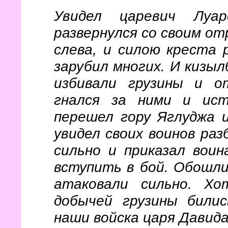
Увидел царевич Луар
развернулся со своим о
слева, и силою креста 
зарубил многих. И кизы
избивали грузины и о
гнался за ними и ист
перешел гору Яглуджа и
увидел своих воинов ра
сильно и приказал вои
вступить в бой. Обошли
атаковали сильно. Х
добычей грузины билис
наши войска царя Давид