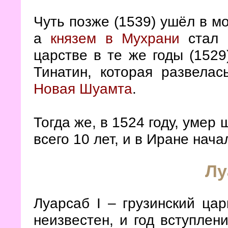
Чуть позже (1539) ушёл в м
а
князем в Мухрани
стал е
царстве в те же годы (1529
Тинатин, которая развела
Новая Шуамта
.
Тогда же, в 1524 году, умер
всего 10 лет, и в Иране нач
Лу
Луарсаб I – грузинский цар
неизвестен, и год вступлен