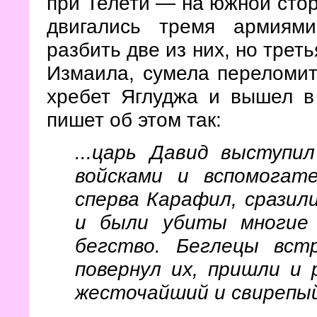
при Телети — на южной стор
двигались тремя армиям
разбить две из них, но трет
Измаила, сумела переломи
хребет Яглуджа и вышел в
пишет об этом так:
...царь Давид выступи
войсками и вспомогат
сперва Карафил, сразили
и были убиты многие
бегство. Беглецы вст
повернул их, пришли и 
жесточайший и свирепы