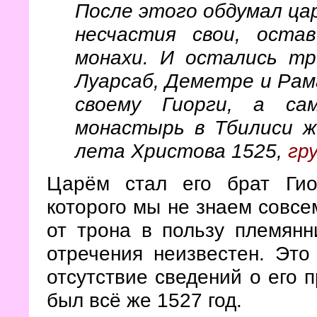
После этого обдумал ца
несчастия свои, оста
монахи. И остались т
Луарсаб, Деметре и Рам
своему Гиорги, а са
монастырь в Тбилиси ж
лета Христова 1525,
гр
Царём стал его брат Гио
которого мы не знаем совсем
от трона в пользу племянн
отречения неизвестен. Это
отсутствие сведений о его п
был всё же 1527 год.