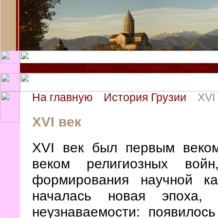
Новости
Фотографии
О Грузии
На главную
История Грузии
XVI
XVI век
XVI век был первым веком
веком религиозных войн
формирования научной к
началась новая эпоха, 
неузнаваемости: появилос