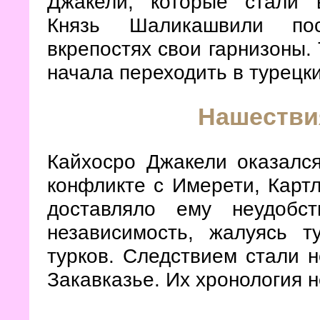
Джакели, которые стали 
Князь Шаликашвили пос
вкрепостях свои гарнизоны.
начала переходить в турецки
Нашестви
Кайхосро Джакели оказалс
конфликте с Имерети, Картл
доставляло ему неудобс
независимость, жалуясь 
турков. Следствием стали 
Закавказье. Их хронология н