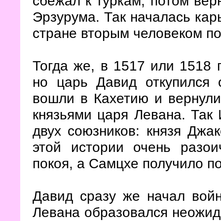
сбежал к туркам, потом верн
Эрзурума. Так началась кар
стране вторым человеком по
Тогда же, в 1517 или 1518 
но царь Давид откупился 
вошли в Кахетию и вернули
князьями царя Левана. Так 
двух союзников: князя Джа
этой истории очень разои
покоя, а Самцхе получило по
Давид сразу же начал войн
Левана образовался неожид