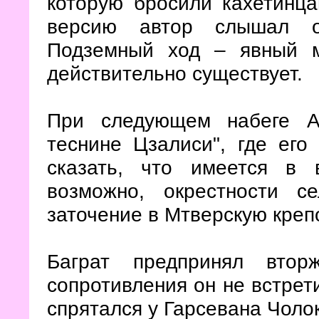
которую бросили кахетинц
версию автор слышал о
Подземный ход – явный м
действительно существует.
При следующем набеге Ав
теснине Цзалиси", где его
сказать, что имеется в
возможно, окрестности с
заточение в Мтверскую крепо
Баграт предпринял втор
сопротивления он не встрети
спрятался у Гарсевана Чоло