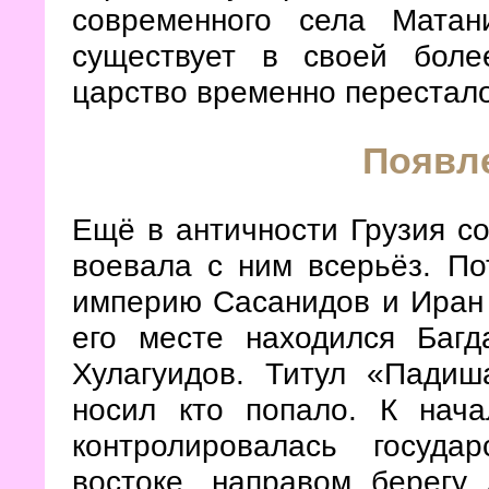
современного села Матан
существует в своей боле
царство временно перестало
Появл
Ещё в античности Грузия со
воевала с ним всерьёз. П
империю Сасанидов и Иран и
его месте находился Багд
Хулагуидов. Титул «Падиш
носил кто попало. К нач
контролировалась госуда
востоке, направом берегу