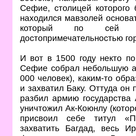
Сефие, столицей которого 
находился мавзолей основа
который по сей д
достопримечательностью го
И вот в 1500 году некто п
Сефие собрал небольшую ар
000 человек), каким-то об
и захватил Баку. Оттуда он 
разбил армию государства 
уничтожил Ак-Коюнлу (которо
присвоил себе титул «П
захватить Багдад, весь И