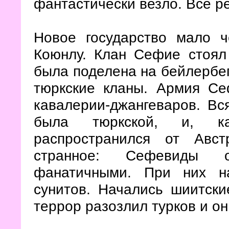
фантастически везло. Все р
Новое государство мало ч
Коюнлу. Клан Сефие стоял 
была поделена на бейлербегс
тюркские кланы. Армия Се
кавалерии-джангеваров. Вся
была тюркской, и, к
распространился от Авс
странное: Сефевиды о
фанатичными. При них н
сунитов. Начались шиитски
террор разозлил турков и о