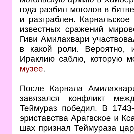
года разбил моголов в битв
и разграблен. Карнальское
известных сражений миров
Гиви Амилахвари участвовал
в какой роли. Вероятно,
Ираклию саблю, которую м
музее
.
После Карнала Амилахвари
завязался конфликт меж
Теймураз победил. В 1743
эриставства Арагвское и Кс
шах признал Теймураза цар