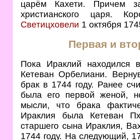
царём Кахети. Причем з
христианского царя. Ко
Светицховели
1 октября 174
Первая и вто
Пока Ираклий находился в
Кетеван Орбелиани. Вернув
брак в 1744 году. Ранее сч
была его первой женой, н
мысли, что брака фактич
Ираклия была Кетеван П
старшего сына Ираклия, Вах
1744 году. На следующий, 1