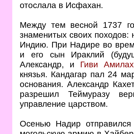
отослала в Исфахан.
Между тем весной 1737 г
знаменитых своих походов: 
Индию. При Надире во врем
и его сын Ираклий (буду
Александр, и
Гиви Амилах
князья. Кандагар пал 24 ма
основания. Александр Кахет
разрешил Теймуразу вер
управление царством.
Осенью Надир отправился
могольскую армию в Хайбер