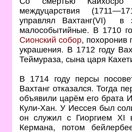
Со смертью Кайхосро 
междуцарствия (1711—17
управлял Вахтанг(VI) в 
малособытийные. В 1710 г
Сионский собор
, похоронив 
украшения. В 1712 году Ва
Теймураза, сына царя Кахет
В 1714 году персы посове
Вахтанг отказался. Тогда пе
объявили царём его брата И
Кули-Хан. У Иессея был сол
он служил с Гиоргием XI 
Кермана, потом бейлербе