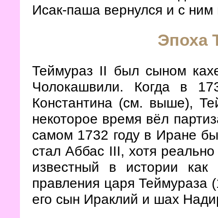
Исак-паша вернулся и с ним 
Эпоха Т
Теймураз II был сыном ках
Чолокашвили. Когда в 17
Константина (см. выше), Т
некоторое время вёл партиз
самом 1732 году в Иране бы
стал Аббас III, хотя реальн
известный в истории как
правления царя Теймураза 
его сын Ираклий и шах Нади