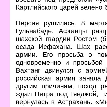
Картлийского царей велено 
Персия рушилась. 8 март
Гульнабаде. Афганцы разг
шахской гвардии Ростом (б
осада Исфахана. Шах рас
армии. Его просьба о по
одновременно и просьбой 
Вахтанг двинулся с арми
российская армия заняла 
другим причинам, поход р
ждал Петра под Гянджой, и
вернулась в Астрахань. «М