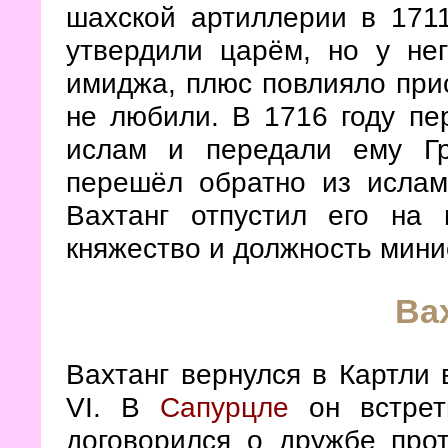
шахской артиллерии в 171
утвердили царём, но у не
имиджа, плюс повлияло прис
не любили. В 1716 году пе
ислам и передали ему Г
перешёл обратно из ислам
Вахтанг отпустил его на
княжество и должность мини
Вах
Вахтанг вернулся в Картли 
VI. В
Сапурцле
он встрет
договорился о дружбе прот