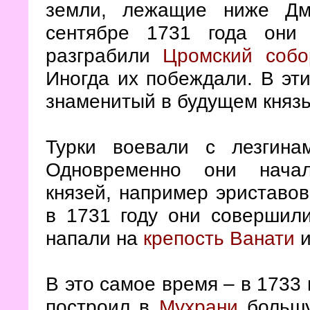
земли, лежащие ниже Дм
сентябре 1731 года они
разграбили
Цромский собо
Иногда их побеждали. В эт
знаменитый в будущем княз
Турки воевали с лезгина
Одновременно они начал
князей, например эриставов
в 1731 году они совершили
напали на
крепость Ванати
и
В это самое время – в 1733 
построил в
Мухрани
большу