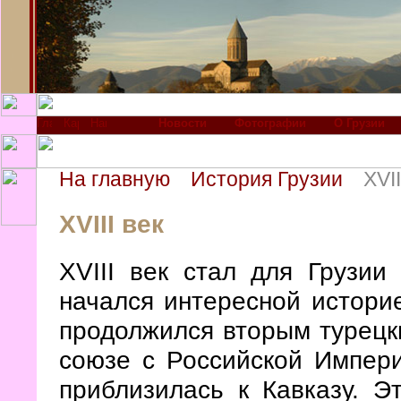
Новости
Фотографии
О Грузии
На главную
История Грузии
XVII
XVIII век
XVIII век стал для Грузии
начался интересной истори
продолжился вторым турецк
союзе с Российской Импери
приблизилась к Кавказу. Э