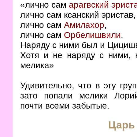
«лично сам
арагвский эрист
лично сам ксанский эристав,
лично сам
Амилахор
,
лично сам
Орбелишвили
,
Наряду с ними был и Цицишв
Хотя и не наряду с ними, 
мелика»
Удивительно, что в эту гру
зато попали мелики Лорий
почти всеми забытые.
Царь