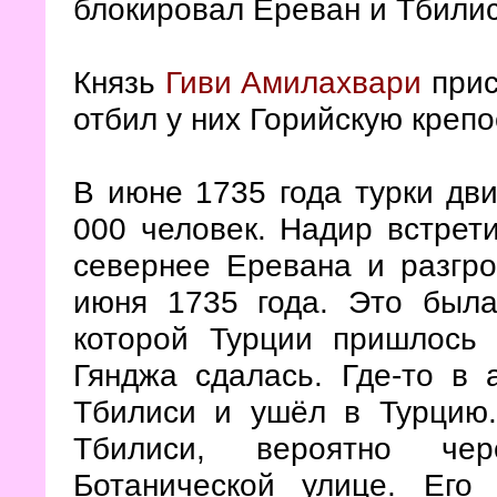
блокировал Ереван и Тбилис
Князь
Гиви Амилахвари
прис
отбил у них Горийскую крепо
В июне 1735 года турки дв
000 человек. Надир встрет
севернее Еревана и разгр
июня 1735 года. Это была
которой Турции пришлось 
Гянджа сдалась. Где-то в 
Тбилиси и ушёл в Турцию.
Тбилиси, вероятно че
Ботанической улице. Его