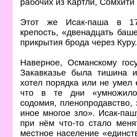
рабочих из Картли, Сомхити
Этот же Исак-паша в 17
крепость, «двенадцать баше
прикрытия брода через Куру.
Наверное, Османскому гос
Закавказье была тишина и
хотел порядка или не умел 
что в те дни «умножилос
содомия, пленопродавство, 
иное многое зло». Исак-па
при нём что-то стало меня
местное население «единств