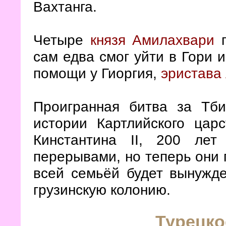
Вахтанга.
Четыре
князя Амилахвари
п
сам едва смог уйти в Гори 
помощи у Гиоргия,
эристава 
Проигранная битва за Тб
истории Картлийского царс
Кинстантина II, 200 ле
перерывами, но теперь они п
всей семьёй будет вынужде
грузинскую колонию.
Турецко