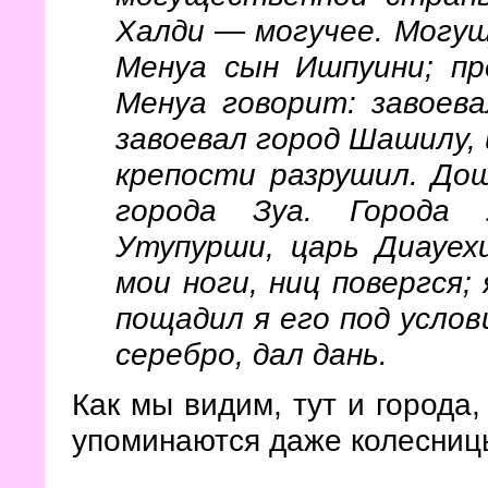
Халди — могучее. Могу
Менуа сын Ишпуини; пр
Менуа говорит: завоева
завоевал город Шашилу, 
крепости разрушил. До
города Зуа. Города 
Утупурши, царь Диауехи
мои ноги, ниц повергся;
пощадил я его под услов
серебро, дал дань.
Как мы видим, тут и города,
упоминаются даже колесниц