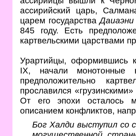
ассирийцы вышли к Черно
ассирийский царь, Салман
царем государства
Даиаэни
845 году. Есть предполож
картвельскими царствами пр
Урартийцы, оформившись к
IX, начали монотонные 
предположительно картве
прославился «грузинскими» 
От его эпохи осталось м
описанием конфликтов, напр
Бог Халди выступил со 
могущественной страны