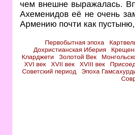
чем внешне выражалась. Вп
Ахеменидов её не очень за
Армению почти как пустыню,
Первобытная эпоха
Картвел
Дохристианская Иберия
Крещен
Кларджети
Золотой Век
Монгольск
XVI век
XVII век
XVIII век
Присоед
Советский период
Эпоха Гамсахурд
Сов