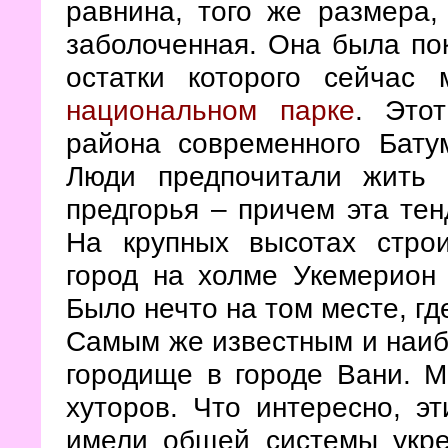
равнина, того же размера,
заболоченная. Она была по
остатки которого сейча
национальном парке
. Это
района современного Бату
Люди предпочитали жить 
предгорья – причем эта тен
На крупных высотах стро
город на холме Укемерион
Было нечто на том месте, гд
Самым же известным и наиб
городище в городе Вани. М
хуторов. Что интересно, э
имели общей системы укре