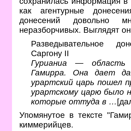
сохранилась информация в 
как агентурные донесен
донесений довольно м
неразборчивых. Выглядят он
Разведывательное до
Саргону II
Гурианиа — область
Гамирра. Она дает да
урартский царь пошел п
урартскому царю было н
которые оттуда в …
[да
Упомянутое в тексте "Гами
киммерийцев.