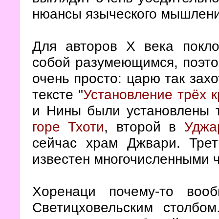
нюансы языческого мышлени
Для авторов Х века покл
собой разумеющимся, поэто
очень просто: царю так зах
тексте "
Установление трёх к
и Нины были установлены т
горе Тхоти
, второй в
Уджа
сейчас храм Джвари. Трет
известен многочисленными 
Хоренаци почему-то воо
Светицховельским столбо