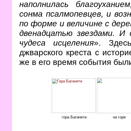
наполнилась благоухание
сонма псалмопевцев, и возн
по форме и величине с дере
двенадцатью звездами. И 
чудеса исцеления
». Здес
джварского креста с истори
же в его время события был
гора Багинети
на горе