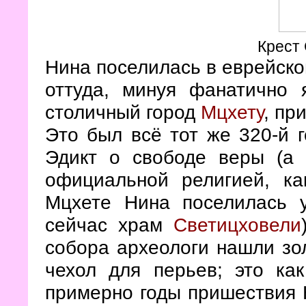
Крест
Нина поселилась в еврейск
оттуда, минуя фанатично
столичный город
Мцхету
, пр
Это был всё тот же 320-й 
Эдикт о свободе веры (а 
официальной религией, ка
Мцхете Нина поселилась у
сейчас храм
Светицховели
собора археологи нашли зо
чехол для перьев; это ка
примерно годы пришествия 