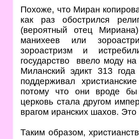
Похоже, что Миран копиров
как раз обострился рел
(вероятный отец Мириана)
манихеев или зороастр
зороастризм и истребил
государство ввело моду на
Миланский эдикт 313 года
поддерживал христиански
потому что они вроде бы
церковь стала другом импер
врагом иранских шахов. Это
Таким образом, христианств