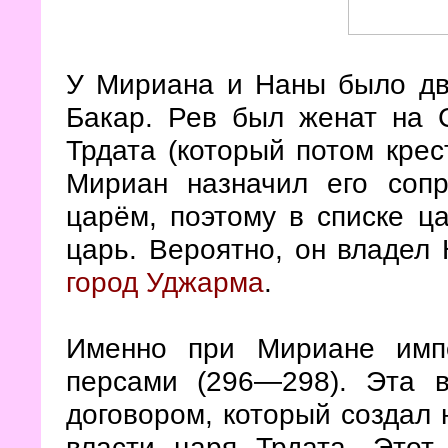
У Мириана и Наны было дв
Бакар. Рев был женат на 
Трдата (который потом крес
Мириан назначил его соп
царём, поэтому в списке ца
царь. Вероятно, он владел 
город Уджарма
.
Именно при Мириане имп
персами (296—298). Эта 
договором, который создал
власти царя Трдата. Это