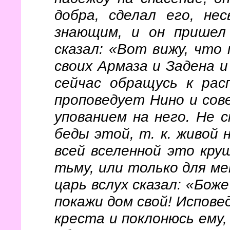
добра, сделал его, не
знающим, и он пришел 
сказал: «Вот вижу, что 
своих Армаза и Задена и
сейчас обращусь к рас
проповедует Нино и со
упованием на него. Не 
беды этой, т. к. живой н
всей вселенной это кру
тьму, или только для ме
царь вслух сказал: «Бож
покажи дом свой! Испове
креста и поклонюсь ему