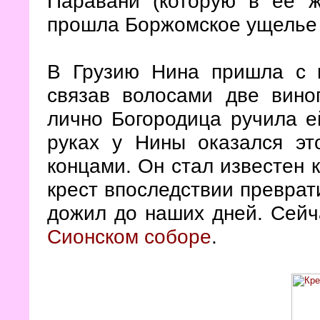
Паравани (которую в её ж
прошла Боржомское ущелье 
В Грузию Нина пришла с к
связав волосами две вино
лично Богородица ручила ей
руках у Нины оказался эт
концами. Он стал известен к
крест впоследствии преврат
дожил до наших дней. Сейч
Сионском соборе
.