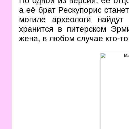
По одной из версий, её от
а её брат Рескупорис стане
могиле археологи найдут 
хранится в питерском Эрм
жена, в любом случае кто-т