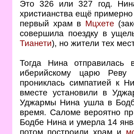
Это 326 или 327 год. Нин
христианства ещё примерно 1
первый храм в
Мцхете
(зак
совершила поездку в ущел
Тианети
), но жители тех мес
Тогда Нина отправилась 
иберийскому царю Реву
прониклась симпатией к Н
вместе установили в Уджа
Уджармы Нина ушла в Бодбе
время. Саломе вероятно пр
Бодбе Нина и умерла 14 янв
потом построили храм и
м