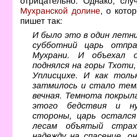
отрицательно. Однако, сл
Мухранской долине
, о кото
пишет так:
И было это в один летни
субботний царь отпр
Мухрани. И объехал 
поднялся на горы Тхоти
Уплисцихе. И как толь
затмилось и стало темн
вечная. Темнота покрыл
этого бедствия и ну
стороны, царь остался
лесам объятый страх
надежду на спасение, о