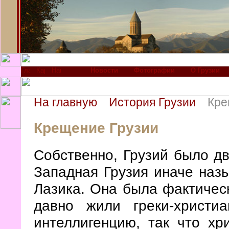
Новости
Фотографии
О Грузии
На главную
История Грузии
Кре
Крещение Грузии
Собственно, Грузий было дв
Западная Грузия иначе назы
Лазика. Она была фактичес
давно жили греки-христи
интеллигенцию, так что хр