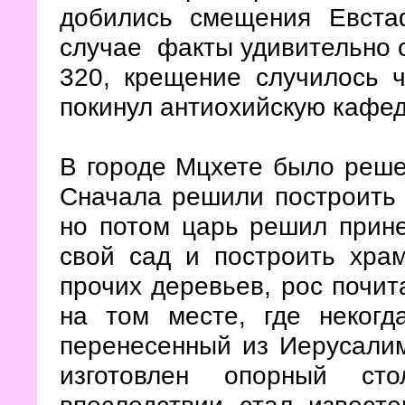
добились смещения Евст
случае факты удивительно с
320, крещение случилось ч
покинул антиохийскую кафед
В городе Мцхете было реше
Сначала решили построить 
но потом царь решил прине
свой сад и построить храм
прочих деревьев, рос почи
на том месте, где некогд
перенесенный из Иерусалим
изготовлен опорный ст
впоследствии стал известе