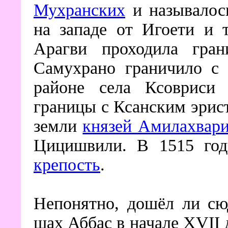
Мухранских
и называлос
на западе от Игоети и 
Арагви проходила гран
Самухрано граничило 
районе села Ксовриси 
границы с Ксанским эрис
земли
князей Амилахвар
Цицишвили. В 1515 год
крепость
.
Непонятно, дошёл ли с
шах Аббас в начале XVII 