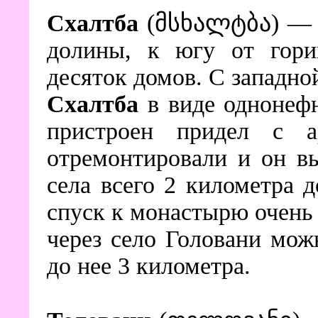
Схалтба
(მსხალტბა) — н
долины, к югу от горий
десяток домов. С западно
Схалтба
в виде однонефн
пристроен придел с а
отремонтировали и он в
села всего 2 километра
спуск к монастырю очень 
через село Головани мож
до нее 3 километра.