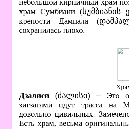
небольшой кирпичный храм поз
храм Сумбиани (სუმბიანის ე
крепости Дампала (დამპა
сохранилась плохо.
Хра
Дзалиси
(ძალისი)
–
Это о
зигзагами идут трасса на М
довольно цивильных. Замечен
Есть храм, весьма оригинальн