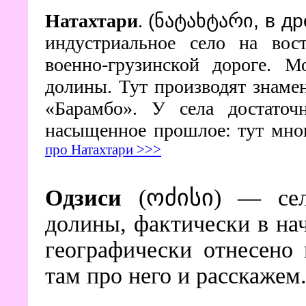
Натахтари
.
(ნატახტარი, в д
индустриальное село на вос
военно-грузинской дороге. 
долины. Тут производят знаме
«Барамбо»
.
У села достаточн
насыщенное прошлое: тут мно
про Натахтари >>>
Одзиси
(ოძისი) — село
долины, фактически в на
географически отнесено
там про него и расскажем