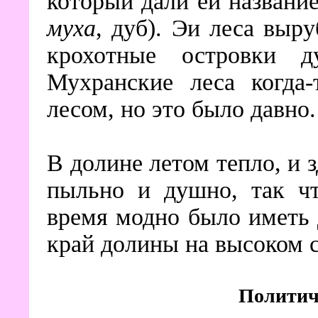
который дали ей названи
муха
, дуб). Эи леса выр
крохотные островки д
Мухранские леса когда-
лесом, но это было давно.
В долине летом тепло, и з
пыльно и душно, так чт
время модно было иметь 
край долины на высоком 
Политич