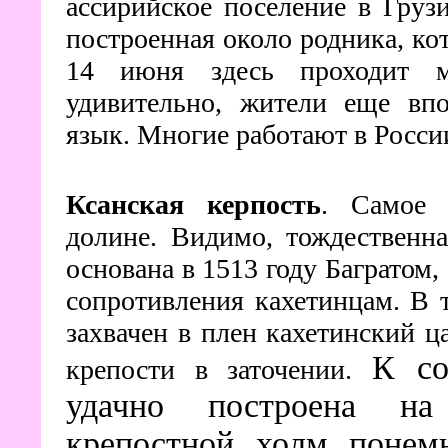
ассирийское поселение в Грузи
построенная около родника, ко
14 июня здесь проходит м
удивительно, жители еще впо
язык. Многие работают в России
Ксанская керпость
. Самое 
долине. Видимо, тождественн
основана в 1513 году Багратом,
сопротивления кахетинцам. В 
захвачен в плен кахетинский ц
К со
крепости в заточении.
удачно построена на 
крепостной холм понем