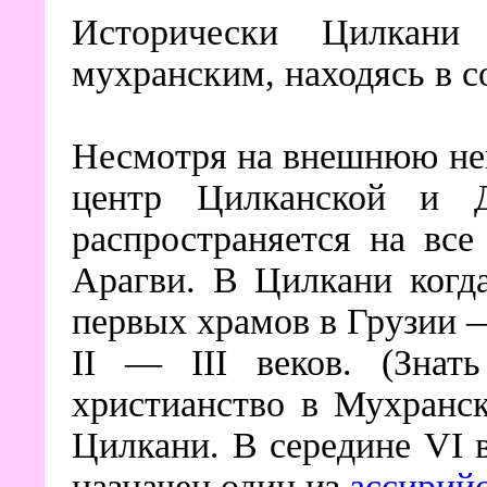
Исторически Цилкани
мухранским, находясь в с
Несмотря на внешнюю не
центр Цилканской и Д
распространяется на вс
Арагви. В Цилкани когд
первых храмов в Грузии 
II — III веков. (Знат
христианство в Мухранс
Цилкани. В середине VI 
назначен один из
ассирий