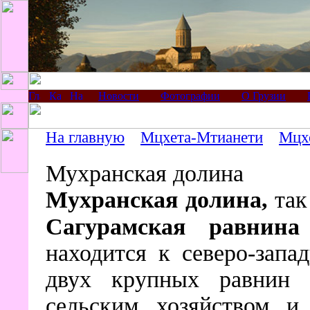
Новости
Фотографии
О Грузии
На главную
Мцхета-Мтианети
Мцх
Мухранская долина
Мухранская долина,
так
Сагурамская равнина
находится к северо-запа
двух крупных равнин р
сельским хозяйством и,