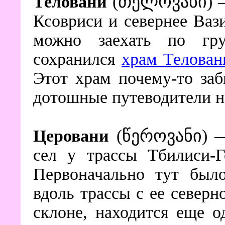
Теловани
(თელოვანი) — 
Ксовриси и севернее Ваз
можно заехать по гр
сохранился
храм Телован
Этот храм почему-то за
дотошные путеводители н
Церовани
(წეროვანი) — 
сел у трассы Тбилиси-Г
Первоначально тут было
вдоль трассы с ее север
склоне, находится еще 