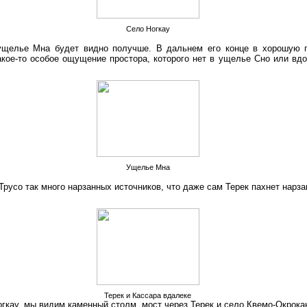
Село Ногкау
ущелье Мна будет видно получше. В дальнем его конце в хорошую п
какое-то особое ощущение простора, которого нет в ущелье Сно или вдо
Ущелье Мна
Трусо так много нарзанных источников, что даже сам Терек пахнет нарза
Терек и Кассара вдалеке
гкау, мы видим каменный столм, мост через Терек и село Квемо-Окрока