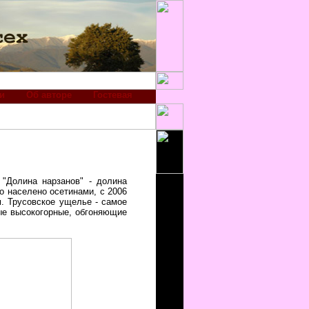
и
Об авторе
Гостевая
к "Долина нарзанов" - долина
о населено осетинами, с 2006
м. Трусовское ущелье - самое
мые высокогорные, обгоняющие