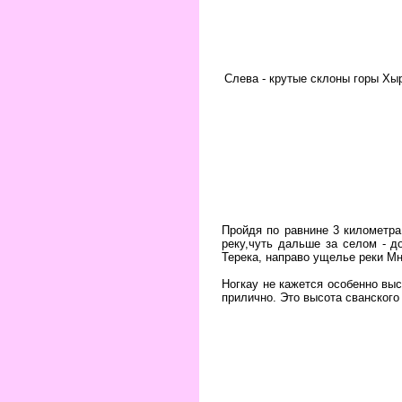
Слева - крутые склоны горы Хыр
Пройдя по равнине 3 километра
реку,чуть дальше за селом - д
Терека, направо ущелье реки Мн
Ногкау не кажется особенно выс
прилично. Это высота сванского