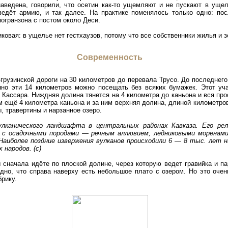
аведена, говорили, что осетин как-то ущемляют и не пускают в ущел
ведёт армию, и так далее. На практике поменялось только одно: пос
огранзона с постом около Деси.
иковая: в ущелье нет гестхаузов, потому что все собственники жилья и 
Современность
грузинской дороги на 30 километров до перевала Трусо. До последнего
нно эти 14 километров можно посещать без всяких бумажек. Этот уча
Кассара. Ниждняя долина тянется на 4 километра до каньона и вся про
м ещё 4 километра каньона и за ним верхняя долина, длиной километро
, травертины и нарзанное озеро.
лканического ландшафта в центральных районах Кавказа. Его ре
 с осадочными породами — речным аллювием, ледниковыми моренам
аиболее поздние извержения вулканов происходили 6 — 8 тыс. лет н
 народов. (с)
 сначала идёте по плоской долине, через которую ведет гравийка и па
идно, что справа наверху есть небольшое плато с озером. Но это оче
рику.