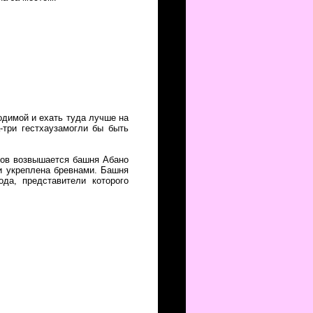
одимой и ехать туда лучше на
-три гестхаузамогли бы быть
ров возвышается башня Абано
и укреплена бревнами. Башня
да, представители которого