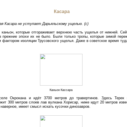
Касара
ая Касара не уступает Дарьяльскому ущелью. (с)
й каньон, которые отгораживает верхнюю часть ущелья от нижней. Сей
 в прежние эпохи их не было. Были только тропы, которые зимой пере
 фактором изоляции Трусовского ущелья. Даже в советское время туда
Каньон Кассара
селе Окрокана и идёт 3700 метров до травертинов. Здесь Терек 
ежит 300 метров слоев лав вулкана Хорисар, ниже идут 20 метров изве
 наверное, имеет смысл искать кусочки динозавров.