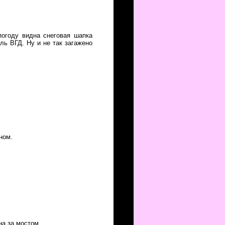
огоду видна снеговая шапка
ль ВГД. Ну и не так загажено
ном.
на за мостом.