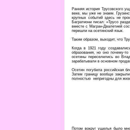
Ранняя история Трусовского ущ
веке, мы уже не знаем. Грузин
крупных событий здесь не про
Багратиони писал: «Трусо разде
вместе с Магран-Двалетией сос
перешли на осетинский язык.
Таким образом, выходит, что Тру
Когда в 1921 году создавали
образования, но оно почему-т
осетины переселились во Влад
зарабатывали в основном прода
Осетин погубила российская бл
Затем границу вообще закрыли
полностью непригодны для жиз
Потом вокруг ущелья было мно