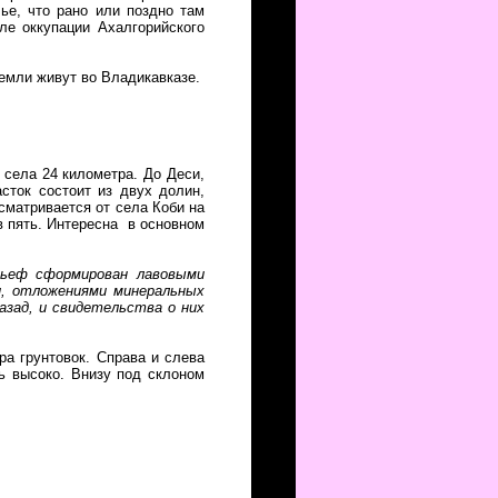
ье, что рано или поздно там
ле оккупации Ахалгорийского
земли живут во Владикавказе.
 села 24 километра. До Деси,
сток состоит из двух долин,
сматривается от села Коби на
в пять. Интересна в основном
льеф сформирован лавовыми
и, отложениями минеральных
азад, и свидетельства о них
ра грунтовок. Справа и слева
нь высоко. Внизу под склоном