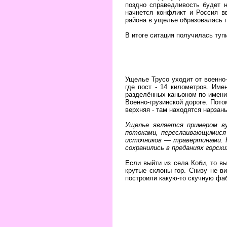
поздно справедливость будет н
начнется конфликт и Россия в
района в ущелье образовалась п
В итоге ситация получилась туп
Ущелье Трусо уходит от военно-
где пост - 14 километров. Име
разделённых каньоном по имени 
Военно-грузинской дороге. Пото
верхняя - там находятся нарзаны
Ущелье является примером ву
потоками, переслаивающимися
источников — травертинами. Н
сохранились в преданиях горских
Если выйти из села Коби, то вы
крутые склоны гор. Снизу не в
построили какую-то скучную фаб