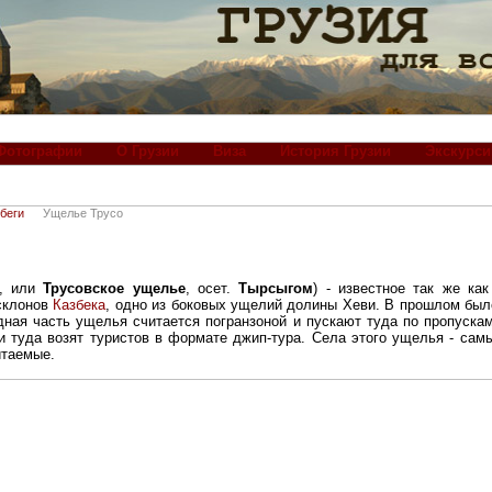
Фотографии
О Грузии
Виза
История Грузии
Экскурси
беги
Ущелье Трусо
ა,
или
Трусовское ущелье
, осет.
Тырсыгом
) - известное так же ка
 склонов
Казбека
, одно из боковых ущелий долины Хеви. В прошлом был
дная часть ущелья считается погранзоной и пускают туда по пропуска
 и туда возят туристов в формате джип-тура. Села этого ущелья - са
итаемые.