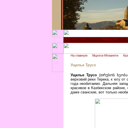
Новости
На главную
Мцхета-Мтианети
Каз
Ущелье Трусо
Ущелье Трусо
(
თრუსოს ხეობ
верховий реки Терека, к югу от
года необитаемо. Дальняя запа
красивое в Казбекском районе,
даже сванские, вот только необ