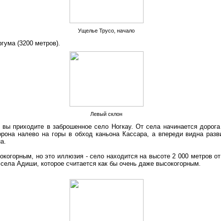
Ущелье Трусо, начало
гума (3200 метров).
Левый склон
 вы приходите в заброшенное село Ногкау. От села начинается дорога
орона налево на горы в обход каньона Кассара, а впереди видна раз
а.
окогорным, но это иллюзия - село находится на высоте 2 000 метров от
 села Адиши, которое считается как бы очень даже высокогорным.