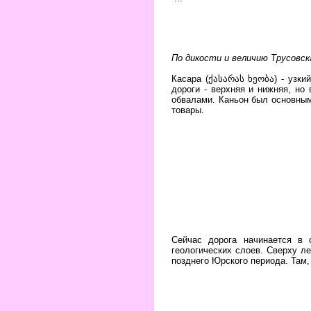
По дикости и величию Трусовск
Касара (ქასარას ხეობა) - узки
дороги - верхняя и нижняя, но
обвалами. Каньон был основным
товары.
Сейчас дорога начинается в 
геологических слоев. Сверху л
позднего Юрского периода. Там,