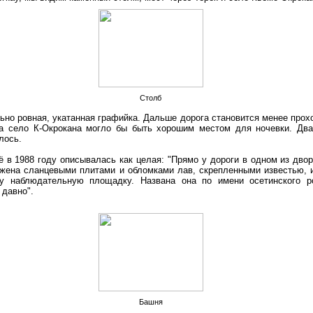
Столб
ьно ровная, укатанная графийка. Дальше дорога становится менее прох
да село К-Окрокана могло бы быть хорошим местом для ночевки. Два
лось.
 в 1988 году описывалась как целая: "Прямо у дороги в одном из дво
ожена сланцевыми плитами и обломками лав, скрепленными известью, 
у наблюдательную площадку. Названа она по имени осетинского ро
 давно".
Башня