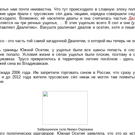
елья нам почти неизвестна. Что тут происходило в славную эпоху пол
ские цари брали с трусовских сёл дань овцами, изредка совершали сю
исходило. Возможно, её населяли двалы и она считалась частью
Дв
ляется на три речных ущелья, ... В этих ущельях всего 8 сел и они (
тавляют Двалетию». Вахушти различает двалов и осетин, хотя и пишет
со - это часть той самой загадочной Двалетии, о которой мы теперь не з
сь границы Южной Осетии, у ущелья были все шансы попасть в сост
о не попало. Условия жизни в сёлах ущелья были плохие, поэтому в 
икавказ. Трусо превратилось в территорию летних посёлков - здес
жей сена во Владикавказе.
окада 2006 года. Им запретили торговать сеном в России, что сразу 
 и до 2012 года жители трусовских сёл никак не могли там появить
ни.
Заброшенное село Квемо-Окрокана
го политических разговоров. Южная Осетия заявляла, что это их ис