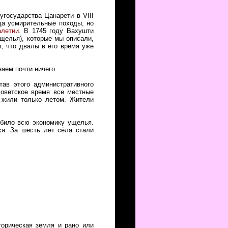
угосударства Цанарети в VIII
да усмирительные походы, но
алетии
. В 1745 году Вахушти
ущелья), которые мы описали,
, что двалы в его время уже
наем почти ничего.
ав этого административного
советское время все местные
ь жили только летом. Жители
убило всю экономику ущелья.
ся. За шесть лет сёла стали
торическая земля и рано или