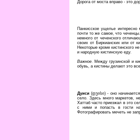
Дорога от моста вправо - это до
Панкисское ущелье интересно 
почти то же самое, что чеченцы
немного от чеченского отличаю
своих от Биркианских или от к
Некоторые кроме кистинского не
и народную кистинскую еду.
Важное
. Между грузинской и к
обувь, а кистины делают это все
Дуиси
(დუისი) - оно начинается
село. Здесь много маркетов, н
Хаттаб часто приезжал в это се
с ними и попасть в гости на
Фотографировать мечеть не зап