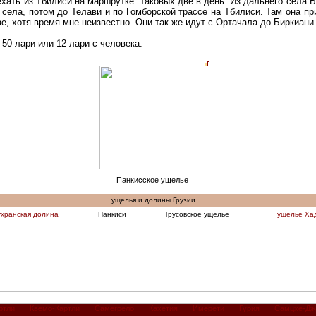
хать из Тбилиси на маршрутке. Таковых две в день. Из дальнего села 
се села, потом до Телави и по Гомборской трассе на Тбилиси. Там она п
е, хотя время мне неизвестно. Они так же идут с Ортачала до Биркиани
 50 лари или 12 лари с человека.
Панкисское ущелье
ущелья и долины Грузии
хранская долина
Панкиси
Трусовское ущелье
ущелье Ха
ртли
Квемо-Картли
Самегрело
Кахетия
Имерети
Гурия
Самцхе-Дж