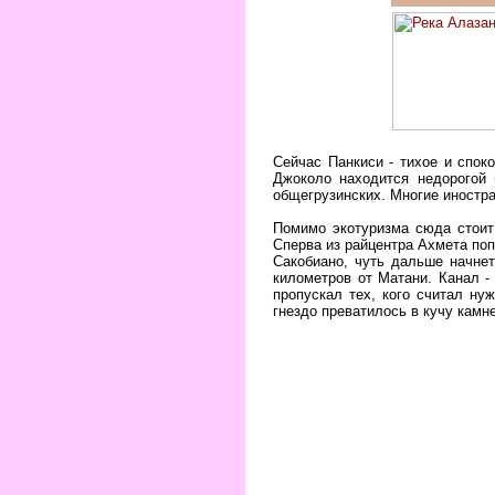
Сейчас Панкиси - тихое и спок
Джоколо находится недорогой 
общегрузинских. Многие иностр
Помимо экотуризма сюда стоит 
Сперва из райцентра Ахмета поп
Сакобиано, чуть дальше начнет
километров от Матани. Канал -
пропускал тех, кого считал ну
гнездо преватилось в кучу камн