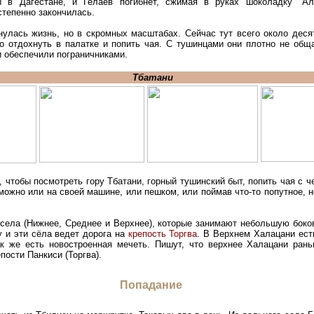
 в Дагестане, и Гелаев погибнет, сжимая в руках шоколадку "Ал
степенно закончилась.
нулась жизнь, но в скромных масштабах. Сейчас тут всего около деся
о отдохнуть в палатке и попить чая. С тушинцами они плотно не общ
и обеспечили пограничниками.
Тбатани
, чтобы посмотреть гору Тбатани, горный тушинский быт, попить чая с 
можно или на своей машине, или пешком, или поймав что-то попутное, 
 села (Нижнее, Среднее и Верхнее), которые занимают небольшую боко
у и эти сёла ведет дорога на
крепость Торгва
. В Верхнем Халацани ест
к же есть новостроенная мечеть. Пишут, что верхнее Халацани ран
пости Панкиси (Торгва).
Попадание