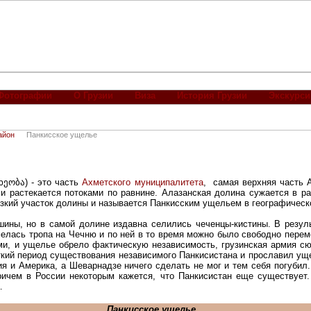
Фотографии
О Грузии
Виза
История Грузии
Экскурси
айон
Панкисское ущелье
 ხეობა
) - это часть
Ахметского муниципалитета
, самая верхняя часть 
р и растекается потоками по равнине. Алазанская долина сужается в р
 узкий участок долины и называется Панкисским ущельем в географичес
шины, но в самой долине издавна селились чеченцы-кистины. В резул
мелась тропа на Чечню и по ней в то время можно было свободно пере
и, и ущелье обрело фактическую независимость, грузинская армия сю
аткий период существования независимого Панкисистана и прославил ущ
ия и Америка, а Шеварнадзе ничего сделать не мог и тем себя погубил
ричем в России некоторым кажется, что Панкисистан еще существует
а.
Панкисское ущелье