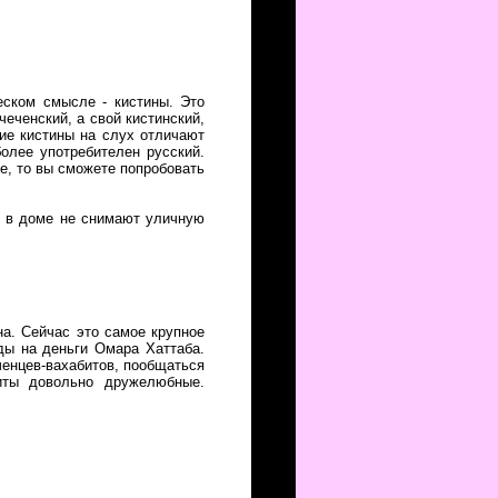
еском смысле - кистины. Это
чеченский, а свой кистинский,
кие кистины на слух отличают
более употребителен русский.
е, то вы сможете попробовать
ы в доме не снимают уличную
на. Сейчас это самое крупное
ды на деньги Омара Хаттаба.
ченцев-вахабитов, пообщаться
иты довольно дружелюбные.