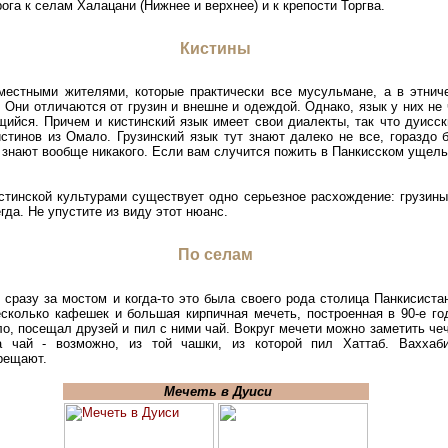
рога к селам Халацани (Нижнее и верхнее) и к крепости Торгва.
Кистины
местными жителями, которые практически все мусульмане, а в этнич
. Они отличаются от грузин и внешне и одеждой. Однако, язык у них не 
щийся. Причем и кистинский язык имеет свои диалекты, так что дуисс
истинов из Омало. Грузинский язык тут знают далеко не все, гораздо 
 знают вообще никакого. Если вам случится пожить в Панкисском ущель
истинской культурами существует одно серьезное расхождение: грузин
гда. Не упустите из виду этот нюанс.
По селам
 сразу за мостом и когда-то это была своего рода столица Панкисиста
есколько кафешек и большая кирпичная мечеть, построенная в 90-е го
ло, посещал друзей и пил с ними чай. Вокруг мечети можно заметить че
 чай - возможно, из той чашки, из которой пил Хаттаб. Ваххаб
рещают.
Мечеть в Дуиси