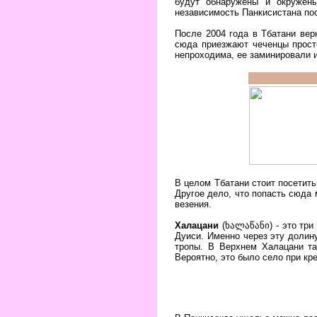
будут обнаружены и окружены
независимость Панкисистана по
После 2004 года в Тбатани вер
сюда приезжают чеченцы прост
непроходима, ее заминировали 
В целом Тбатани стоит посетить
Другое дело, что попасть сюда 
везения.
Халацани
(ხალაწანი) - это три
Дуиси. Именно через эту долин
тропы. В Верхнем Халацани та
Вероятно, это было село при кре