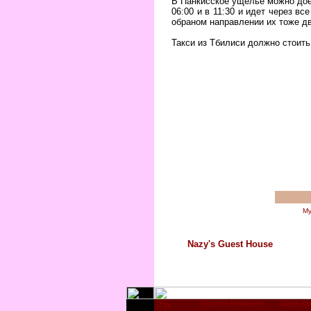
В Панкисское ущелье можно дое
06:00 и в 11:30 и идет через в
обраном направлении их тоже дв
Такси из Тбилиси должно стоить
Му
Nazy's Guest House
Мцхета-Мтианети
Шида-Ка