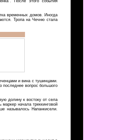
енка". После этого события
тка временных домов. Иногда
аются. Тропа на Чечню стала
чеченцами и вина с тушинцами.
но последнее вопрос большого
вую долину к востоку от села
ь маркер начала треккинговой
ьше называлось Напанкисели.