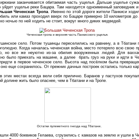
 Биркиани заканчивается обитаемая часть ущелья. Дальше ущелье сужа
о уйдет ущелье реки Бацара. Там находится одноименный заповедник и
льшая Чеченская Тропа
. Именно по этой дороге жители Панкиси ходи
биль или камаз проходил вверх по Бацаре примерно 10 километров до 
ко ночью по ней ходить не стоит, вокруг много диких медведей.
Чеченская тропа и верхняя часть Панкисского ущелья.
ушинское село. Потом тушинцы переселились на равнину, а в Тбатани 
оголюдно. Когда началась чеченская война, место потеряло всю свою п
но, но все же неуютно из-за обилия вооруженных людей. Для вахха
но было приехать на машине, а далее брать груз на руки и идти в Ч
 придти в первое чеченское село. Высота над посёлком была превраще
оно еще сохранилось. От прежних дачных построек остались только ка
 в этих местах всегда вели себя прилично. Баранов у пастухов покупал
й долине жить было опаснее, чем в Тбатани и на Тропе.
.
Остатки пулеметного гнезда над Тбатани
шли 4000 боевиков Гелаева, сгрузились с камазов на землю и ушли в Ч