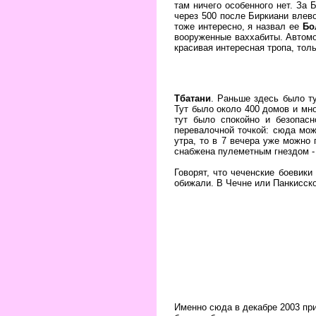
там ничего особенного нет. За
через 500 после Биркиани влев
тоже интересно, я назвал ее
Бо
вооруженные ваххабиты. Автомо
красивая интересная тропа, толь
Тбатани
. Раньше здесь было т
Тут было около 400 домов и мн
тут было спокойно и безопас
перевалочной точкой: сюда мож
утра, то в 7 вечера уже можно
снабжена пулеметным гнездом - 
Говорят, что чеченские боевики
обижали. В Чечне или Панкисско
Именно сюда в декабре 2003 при