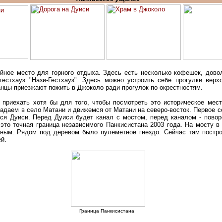
ойное место для горного отдыха. Здесь есть несколько кофешек, дово
гестхауз "Нази-Гестхауз". Здесь можно устроить себе прогулки вер
анцы приезжают пожить в Джоколо ради прогулок по окрестностям.
приехать хотя бы для того, чтобы посмотреть это историческое мест
адаем в село Матани и движемся от Матани на северо-восток. Первое с
ся Дуиси. Перед Дуиси будет канал с мостом, перед каналом - поворо
 это точная граница независимого Панкисистана 2003 года. На мосту в
жным. Рядом под деревом было пулеметное гнездо. Сейчас там постро
ей.
Граница Панкисистана