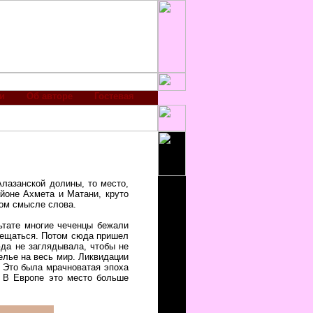
и
Об авторе
Гостевая
Алазанской долины, то место,
айоне Ахмета и Матани, круто
ком смысле слова.
ьтате многие чеченцы бежали
мещаться. Потом сюда пришел
да не заглядывала, чтобы не
елье на весь мир. Ликвидации
. Это была мрачноватая эпоха
. В Европе это место больше