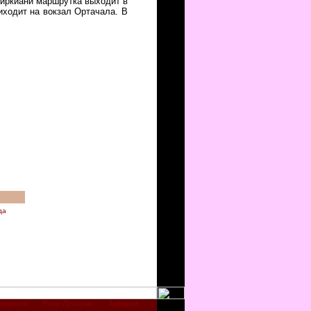
Биркиани маршрутка выходит в
риходит на вокзал Ортачала. В
.
да
авахети
Рача-Лечхуми
Аджария