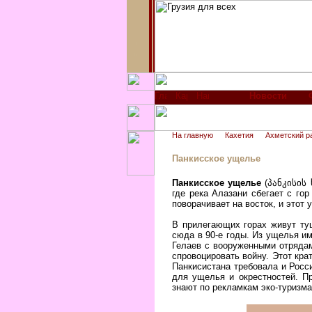
Новости
На главную
Кахетия
Ахметский р
Панкисское ущелье
Панкисское ущелье
(
პანკისის
где река Алазани сбегает с го
поворачивает на восток, и этот
В прилегающих горах живут ту
сюда в 90-е годы. Из ущелья и
Гелаев с вооруженными отрядам
спровоцировать войну. Этот кр
Панкисистана требовала и Росс
для ущелья и окрестностей. П
знают по рекламкам эко-туризм