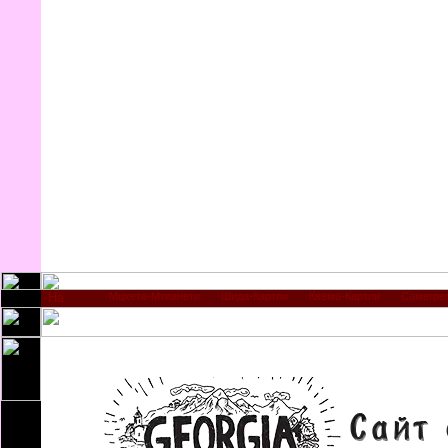
Мцхета-Мтианети
Шида-Картли
Квемо-Картли
Самегре