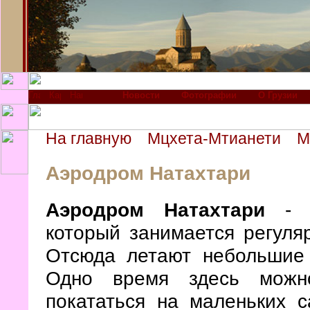
Новости
Фотографии
О Грузии
На главную
Мцхета-Мтианети
М
Аэродром Натахтари
Аэродром Натахтари
- н
который занимается регуля
Отсюда летают небольшие
Одно время здесь можн
покататься на маленьких с