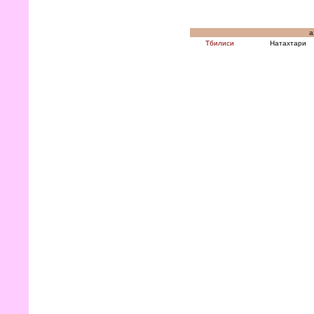
а
Тбилиси
Натахтари