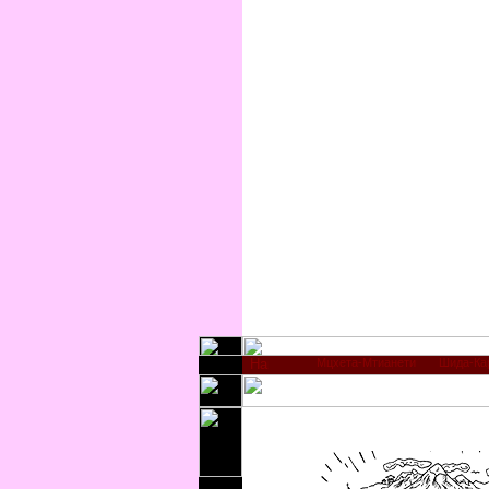
Мцхета-Мтианети
Шида-Ка