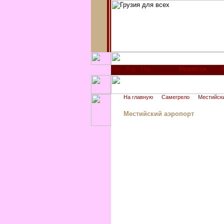
Новости
На главную
Самегрело
Местийск
Местийский аэропорт