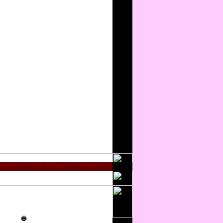
авахети
Рача-Лечхуми
Аджария