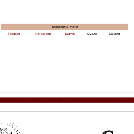
аэропорты Грузии
Тбилиси
Натахтари
Батуми
Омало
Местия
ртли
Квемо-Картли
Самегрело
Кахетия
Имерети
Гурия
Самцхе-Дж