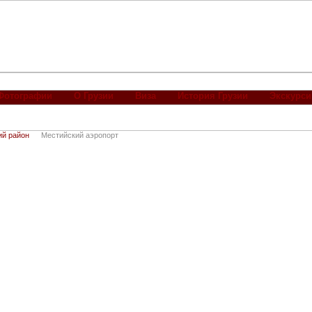
Фотографии
О Грузии
Виза
История Грузии
Экскурси
ий район
Местийский аэропорт