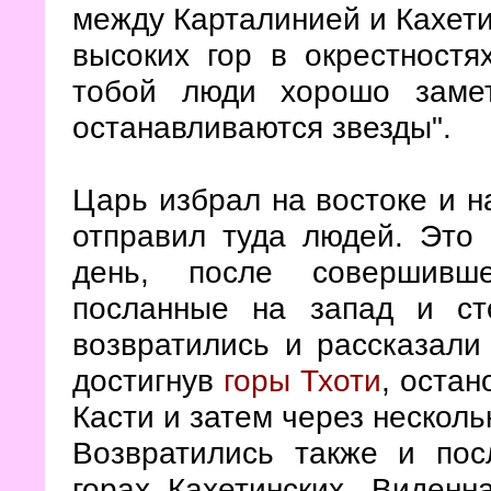
между Карталинией и Кахетие
высоких гор в окрестностя
тобой люди хорошо замет
останавливаются звезды".
Царь избрал на востоке и н
отправил туда людей. Это 
день, после совершивше
посланные на запад и ст
возвратились и рассказали
достигнув
горы Тхоти
, остан
Касти и затем через нескол
Возвратились также и пос
горах Кахетинских. Виденн