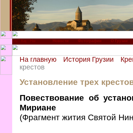
Новости
Фотографии
О Грузии
На главную
История Грузии
Кре
крестов
Установление трех кресто
Повествование об устано
Мириане
(Фрагмент жития Святой Нин