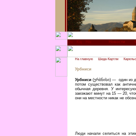
Новости
На главную
Шида-Картли
Карельс
Урбниси
Урбниси
(ურბნისი) — один из д
потом существовал как античн
обычная деревня. У интересу
заезжают минут на 15 — 20, чт
они на местности никак не обоз
Люди начали селиться на этих