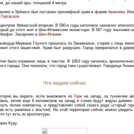
я, до нашей эры, толщиной 4 метра.
мнения) в Урбниси был построен трехнефный храм в форме
базилики
. Ин
 Горгасале
.
л центром Урбнисской епархии. В 580-е годы католикос назначил еписко
торый до этого жил в Шио-Мгвимским монастыре. В 587 году язычники з
Неофит. Захоронен в
Шио-Мгвиме
.
лководца Мервана Глухого прошлась по Закавказью, стирая с лица земл
режил этого нашествия. Храм был разрушен. Город превратился в дере
лое было отражено лишь в текстах. В 1953 году начались археологичес
ного города. Они показали, что город таки существовал. Городище Хиза
Что видим сейчас
оторое вы видите, если выезжаете из
Гори
на запад, за туннелем ав
обана, затем еще 6 километров на запад и слева будут видны домики
чуть более компактна, и представляет собой своего рода «старый гор
ам есть развязка с мостом). На этой территории сейчас можно увидеть
что тут есть из архитектуры.
рез Куру.