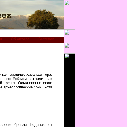
и
Об авторе
Гостевая
 как городище Хизанаат-Гора,
с село Урбниси выглядит как
й трепет. Обыкновенно сюда
ве археологические зоны, хотя
своения бронзы. Недалеко от