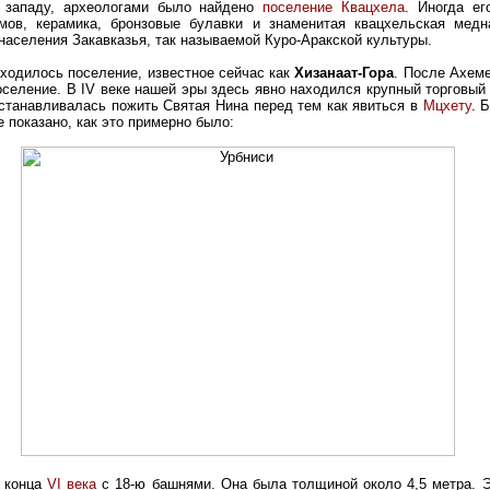
к западу, археологами было найдено
поселение Квацхела
. Иногда е
омов, керамика, бронзовые булавки и знаменитая квацхельская мед
аселения Закавказья, так называемой Куро-Аракской культуры.
аходилось поселение, известное сейчас как
Хизанаат-Гора
. После Ахеме
оселение. В IV веке нашей эры здесь явно находился крупный торговый
останавливалась пожить Святая Нина перед тем как явиться в
Мцхету
. 
е показано, как это примерно было:
а конца
VI века
с 18-ю башнями. Она была толщиной около 4,5 метра. Э