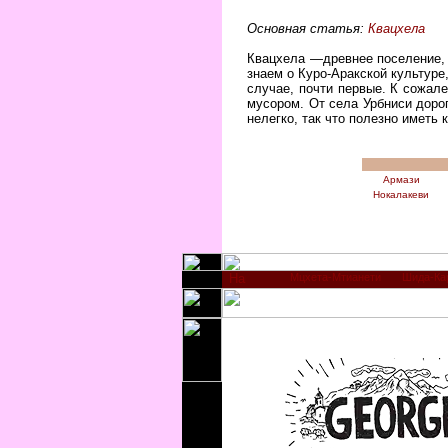
Основная статья:
Квацхела
Квацхела —древнее поселение, 
знаем о Куро-Аракской культуре
случае, почти первые. К сожал
мусором. От села Урбниси дорог
нелегко, так что полезно иметь 
Армази
Нокалакеви
Мцхета-Мтианети
Шида-Ка