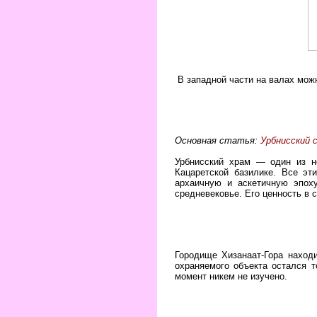
В западной части на валах можн
Основная статья:
Урбнисский 
Урбнисский храм — один из н
Кацаретской базилике. Все э
архаичную и аскетичную эпоху
средневековье. Его ценность в 
Городище Хизанаат-Гора находи
охраняемого объекта остался т
момент никем не изучено.