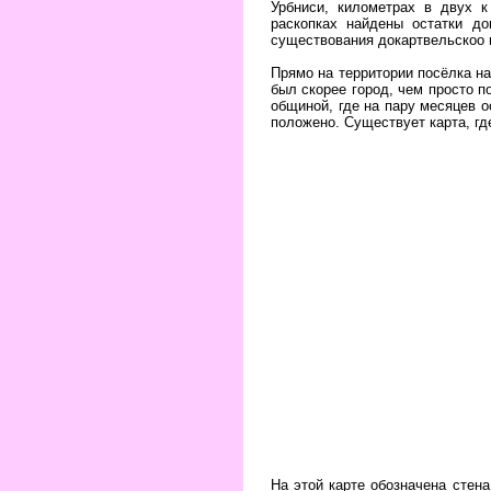
Урбниси, километрах в двух 
раскопках найдены остатки д
существования докартвельскоо н
Прямо на территории посёлка н
был скорее город, чем просто п
общиной, где на пару месяцев 
положено. Существует карта, гд
На этой карте обозначена стен