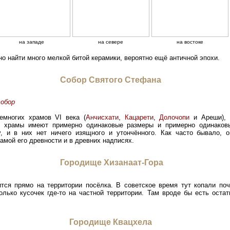
на западе
на севере
на востоке
о найти много мелкой битой керамики, вероятно ещё античной эпохи.
Собор Святого Стефана
собор
емногих храмов VI века (
Анчисхати
,
Кацарети
,
Долочопи
и Ареши), 
ти храмы имеют примерно одинаковые размеры и примерно одинаков
, и в них нет ничего изящного и утончённого. Как часто бывало, 
самой его древности и в древних надписях.
Городище Хизанаат-Гора
тся прямо на территории посёлка. В советское время тут копали поч
олько кусочек где-то на частной территории. Там вроде бы есть оста
Городище Квацхела