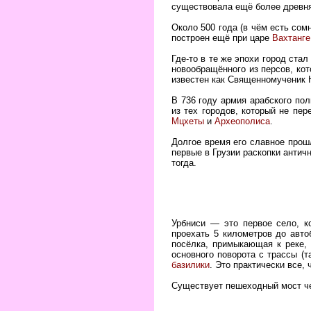
существовала ещё более древня
Около 500 года (в чём есть со
построен ещё при царе
Вахтанге
Где-то в те же эпохи город ста
новообращённого из персов, ко
известен как Священномученик 
В 736 году армия арабского по
из тех городов, который не пе
Мцхеты
и
Археополиса
.
Долгое время его славное прош
первые в Грузии раскопки антич
тогда.
Урбниси — это первое село, к
проехать 5 километров до авт
посёлка, примыкающая к реке, 
основного поворота с трассы (т
базилики
. Это практически все, 
Существует пешеходный мост че