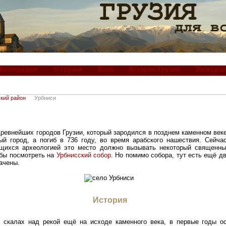
Фотографии
О Грузии
Виза
История Грузии
Экскурси
кий район
Урбниси
ревнейших городов Грузии, который зародился в позднем каменном веке
ый город, а погиб в 736 году, во время арабского нашествия. Сейча
ющихся археологией это место должно вызывать некоторый священны
обы посмотреть на
Урбнисский собор
. Но помимо собора, тут есть ещё д
начены.
История
 скалах над рекой ещё на исходе каменного века, в первые годы о