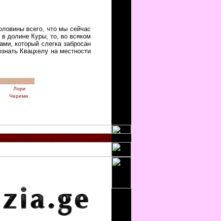
оловины всего, что мы сейчас
в долине Куры, то, во всяком
ами, который слегка забросан
ознать Квацхелу на местности
Лори
Череми
авахети
Рача-Лечхуми
Аджария