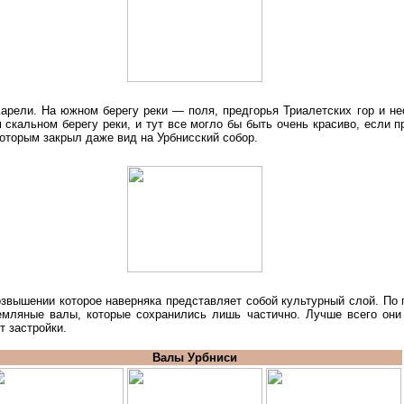
рели. На южном берегу реки — поля, предгорья Триалетских гор и нес
скальном берегу реки, и тут все могло бы быть очень красиво, если пр
оторым закрыл даже вид на Урбнисский собор.
возвышении которое наверняка представляет собой культурный слой. По
мляные валы, которые сохранились лишь частично. Лучше всего они
т застройки.
Валы Урбниси