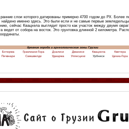
ранние слои которого датированы примерно 4700 годом до РХ. Более п
, найдено именно здесь. Это были если и не самые первые земледельцы 
ению, сейчас Квацхела выглядит просто как участок между двумя овраг
а ведет от собора на восток. Это грунтовка длинной 2 километра. Расп
координаты.
древние города и археологические зоны Грузии
Бочорма
Граклиани-Гора
Дзалиси
Дманиси
Квацхела
Кветера
Пичвнари
Самшвилде
Уджарма
Уплисцихе
Урбниси
Цихиа-Гора
ртли
Квемо-Картли
Самегрело
Кахетия
Имерети
Гурия
Самцхе-Дж