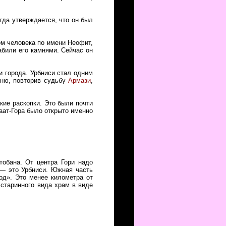
огда утверждается, что он был
пом человека по имени Неофит,
абили его камнями. Сейчас он
и города. Урбниси стал одним
вню, повторив судьбу
Армази
,
кие раскопки. Это были почти
наат-Гора было открыто именно
тобана. От центра Гори надо
 — это Урбниси. Южная часть
од». Это менее километра от
 старинного вида храм в виде