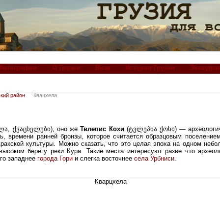
Фотографии
О Грузии
Виза
История Грузии
Экскурси
кий район
Квацхела
ლა, ქვაცხელები), оно же
Твлепис Кохи
(ტვლეპია ქოხი) — археологич
ть, времени ранней бронзы, которое считается образцовым поселение
ракской культуры. Можно сказать, что это целая эпоха на одном небо
 высоком берегу реки Кура. Такие места интересуют разве что архео
го западнее
города Гори
и слегка восточнее
села Урбниси
.