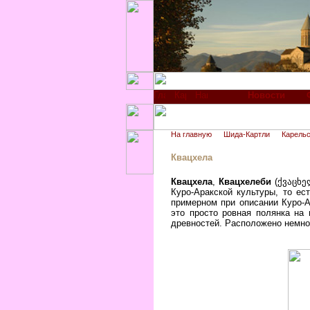
Новости
На главную
Шида-Картли
Карельс
Квацхела
Квацхела
,
Квацхелеби
(ქვაცხე
Куро-Аракской культуры, то ес
примерном при описании Куро-А
это просто ровная полянка на
древностей. Расположено немно