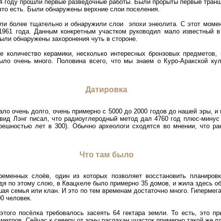
4 году прошли первые разведочные работы. Были прорыты первые транше
 что есть. Были обнаружены верхние слои поселения.
ли более тщательно и обнаружили слои эпохи энеолита. С этот момен
1961 года. Данным конкретным участком руководил мало известный в 
ыли обнаружены захоронения чуть в стороне.
е количество керамики, несколько интересных бронзовых предметов, 
ыло очень много. Половина всего, что мы знаем о Куро-Аракской кул
Датировка
ло очень долго, очень примерно с 5000 до 2000 годов до нашей эры, 
вид Лэнг писал, что радиоуглеродный метод дал 4760 год плюс-минус 
грешностью лет в 300). Обычно археологи сходятся во мнении, что р
Что там было
еменных слоёв, один из которых позволяет восстановить планировк
дя по этому слою, в Квацхеле было примерно 35 домов, и жила здесь о
ая семья или клан. И это по тем временам достаточно много. Гипермега
0 человек.
этого посёлка требовалось засеять 64 гектара земли. То есть, это п
 метров. Сейчас к северу от зоны распахан участок примерно такой же 