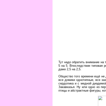
Тут надо обратить внимание на 
5 на 5. Впоследствии типовая р
даже 2,5 на 2,5.
Общество того времени ещё не д
все домики однотипные, все за
сердолика и с медной диадемой
Закавказья. Ну или одно из пе
птицы и абстрактные фигуры, к