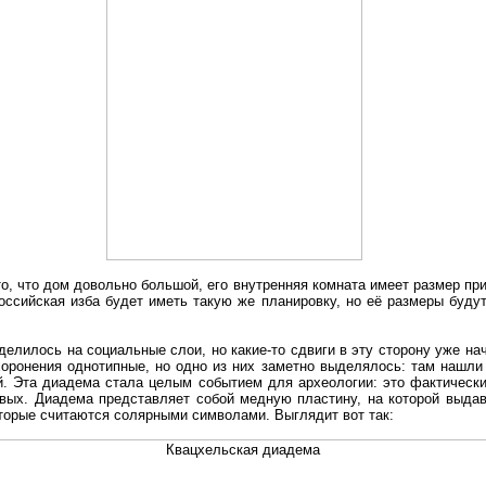
то, что дом довольно большой, его внутренняя комната имеет размер пр
оссийская изба будет иметь такую же планировку, но её размеры будут
елилось на социальные слои, но какие-то сдвиги в эту сторону уже на
хоронения однотипные, но одно из них заметно выделялось: там нашли
. Эта диадема стала целым событием для археологии: это фактически
рвых. Диадема представляет собой медную пластину, на которой выдав
оторые считаются солярными символами. Выглядит вот так: