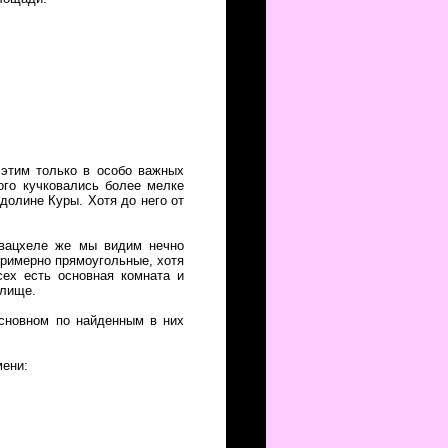
 этим только в особо важных
ого кучковались более мелке
долине Куры. Хотя до него от
Квацхеле же мы видим нечно
примерно прямоугольные, хотя
сех есть основная комната и
илище.
основном по найденным в них
мени: