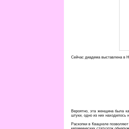
Сейчас диадема выставлена в Н
Вероятно, эта женщина была ка
штуки, одно из них находилось 
Раскопки в Квацхеле позволяют 
керамических статуэток обнаруж