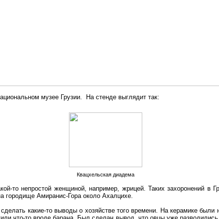
ациональном музее Грузии. На стенде выглядит так:
Квацхельская диадема
кой-то непростой женщиной, например, жрицей. Таких захоронений в Г
на городище Амиранис-Гора около Ахалцихе.
сделать какие-то выводы о хозяйстве того времени. На керамике были 
или что-то вроде барана. Был сделан вывод, что овцы уже разводились 