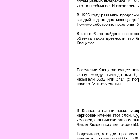
потенциально интересное. В 195
что-то необычное. И оказалось,
В 1955 году разведку продолжи
каждый год по два месяца до 
Помимо собственно поселения б
В итоге было найдено некоторо
объекта такой древности это б
Квацхеле.
Поселение Квацхела существова
скачут между этими датами. Дэ
называли 3582 или 3714 (с по
начало IV тысячелетия.
В Квацхеле нашли нескольковр
нарисован именно этот слой. Су
человек, фактически одна больш
Читал-Хююк населяло около 500
Подсчитано, что для прокорма 
километра, примерно 600 на 600