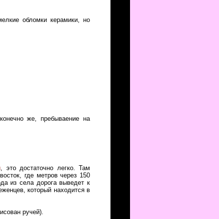
мелкие обломки керамики, но
 конечно же, пребываение на
и
, это достаточно легко. Там
восток, где метров через 150
ода из села дорога выведет к
беженцев, который находится в
исован ручей).