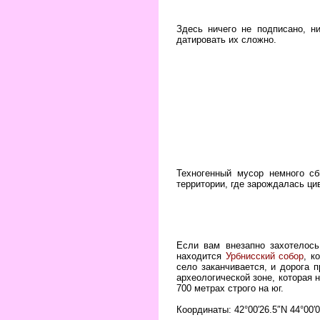
Здесь ничего не подписано, н
датировать их сложно.
Техногенный мусор немного сб
территории, где зарождалась ци
Если вам внезапно захотелось
находится
Урбнисский собор
, к
село заканчивается, и дорога 
археологической зоне, которая 
700 метрах строго на юг.
Координаты: 42°00′26.5″N 44°00′