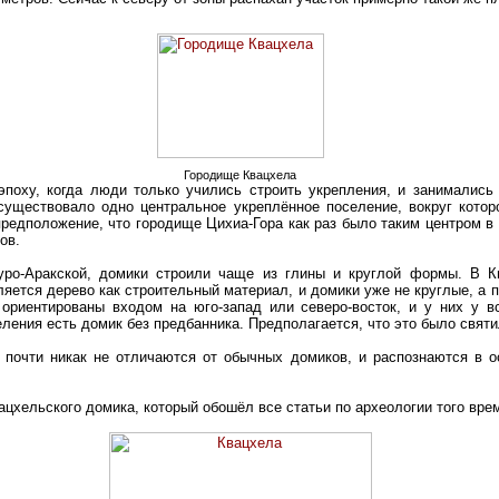
Городище Квацхела
эпоху, когда люди только учились строить укрепления, и занимались
 существовало одно центральное укреплённое поселение, вокруг котор
редположение, что городище Цихиа-Гора как раз было таким центром в 
ов.
уро-Аракской, домики строили чаще из глины и круглой формы. В 
яется дерево как строительный материал, и домики уже не круглые, а 
 ориентированы входом на юго-запад или северо-восток, и у них у в
еления есть домик без предбанника. Предполагается, что это было свят
 почти никак не отличаются от обычных домиков, и распознаются в 
ацхельского домика, который обошёл все статьи по археологии того вре