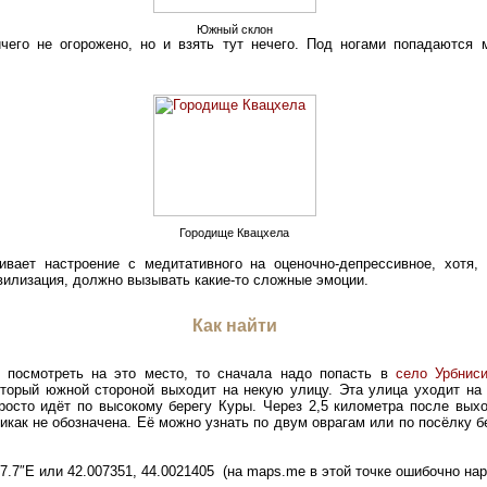
Южный склон
ичего не огорожено, но и взять тут нечего. Под ногами попадаются 
Городище Квацхела
ивает настроение с медитативного на оценочно-депрессивное, хотя,
вилизация, должно вызывать какие-то сложные эмоции.
Как найти
 посмотреть на это место, то сначала надо попасть в
село Урбнис
оторый южной стороной выходит на некую улицу. Эта улица уходит на 
просто идёт по высокому берегу Куры. Через 2,5 километра после вых
никак не обозначена. Её можно узнать по двум оврагам или по посёлку 
07.7″E или 42.007351, 44.0021405 (на maps.me в этой точке ошибочно нар