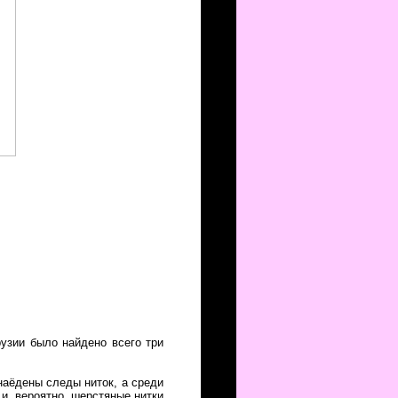
рузии было найдено всего три
наёдены следы ниток, а среди
и, вероятно, шерстяные нитки