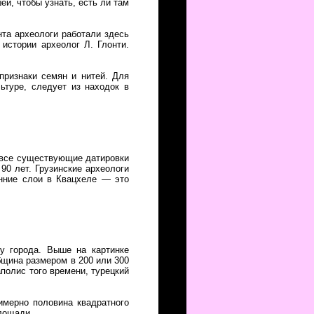
и, чтобы узнать, есть ли там
та археологи работали здесь
истории археолог Л. Глонти.
признаки семян и нитей. Для
ьтуре, следует из находок в
и все существующие датировки
90 лет. Грузинские археологи
анние слои в Квацхеле — это
у города. Выше на картинке
бщина размером в 200 или 300
полис того времени, турецкий
римерно половина квадратного
площади.