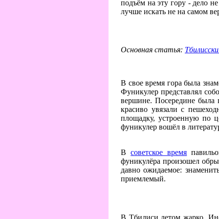
подъём на эту гору - дело 
лучше искать не на самом вер
Основная статья:
Тбилисски
В свое время гора была знам
Фуникулер представлял собо
вершине. Посередине была п
красиво увязали с пешеход
площадку, устроенную по ц
фуникулер вошёл в литерату
В
советское время
павильон
фуникулёра произошел обрыв 
давно ожидаемое: знаменит
приемлемый.
В Тбилиси летом жарко. Ино