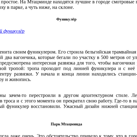
не простое. На Мтацминде находятся лучшие в городе смотровые
ху в парке, а чуть ниже, на склоне.
Фуникулёр
й фуникулёр
енита своим фуникулером. Его строила бельгийская трамвайная 
й два вагончика, которые бегали по участку в 500 метров от у
редусмотрена интересная развязка для того, чтобы вагончики 
ной тропой: тропа проходит под линией фуникулера и с неё
ентру развязки. У начала и конца линии находились станции
ру и живопись.
ы зачем-то перестроили в другом архитектурном стиле. Л
троса и с этого момента он прекратил свою работу. Где-то в н
ый фуникулер восстановили. Ужасный дизайн нижней станции
Парк Мтацминда
гда даже очень. Это обстоятельство привело к тому, что в гор