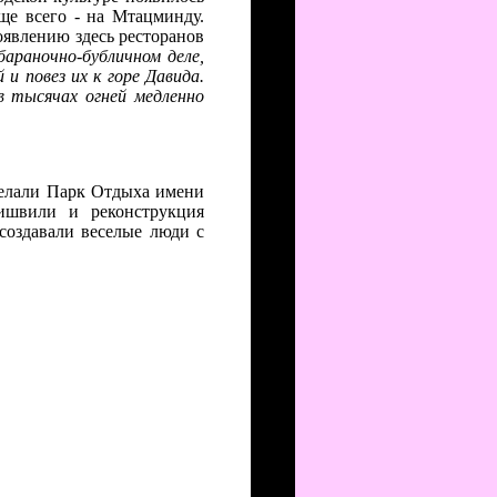
ще всего - на Мтацминду.
оявлению здесь ресторанов
бараночно-бубличном деле,
и повез их к горе Давида.
 тысячах огней медленно
сделали Парк Отдыха имени
ишвили и реконструкция
создавали веселые люди с