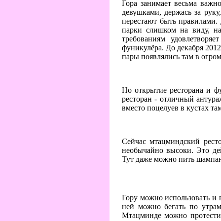
Гора занимает весьма важно
девушками, держась за руку
перестают быть правилами. 
парки слишком на виду, на
требованиям удовлетворяе
фуникулёра. До декабря 201
пары появлялись там в огро
Но открытие ресторана и ф
ресторан - отличный антура
вместо поцелуев в кустах та
Сейчас мтацминдский ресто
необычайно высоки. Это де
Тут даже можно пить шампанс
Гору можно использовать и в
ней можно бегать по утрам
Мтацминде можно протестир