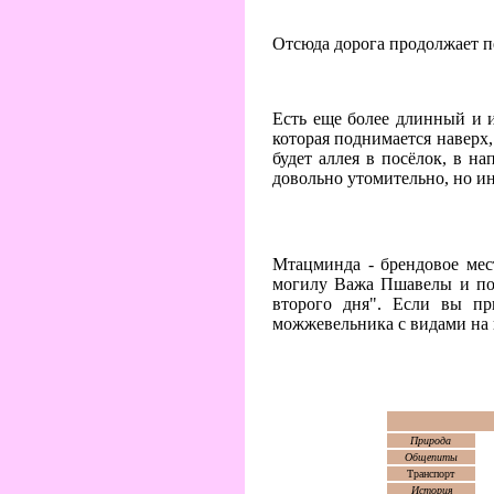
Отсюда дорога продолжает пе
Есть еще более длинный и и
которая поднимается наверх,
будет аллея в посёлок, в н
довольно утомительно, но ин
Мтацминда - брендовое мес
могилу Важа Пшавелы и пост
второго дня". Если вы пр
можжевельника с видами на 
Природа
Общепиты
Транспорт
История