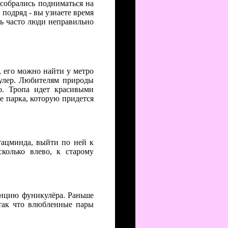
 собрались подниматься на
подряд - вы узнаете время
нь часто люди неправильно
4, его можно найти у метро
улер. Любителям природы
о. Тропа идет красивыми
е парка, которую придется
тацминда, выйти по ней к
колько влево, к старому
анцию фуникулёра. Раньше
 так что влюбленные пары