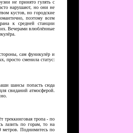
узии не принято гулять с
часто нарушают, но они не
вом кустов, но городские
омантично, поэтому всем
орана к средней станции
нних. Вечерами влюблённые
кулёра.
стороны, сам фуникулёр и
х, просто сменила статус:
ваши шансы попасть сюда
для свиданий атмосферой.
нно.
т треккинговая тропа - по
ь лазить по горам, то на
0 метров. Поднимитесь по