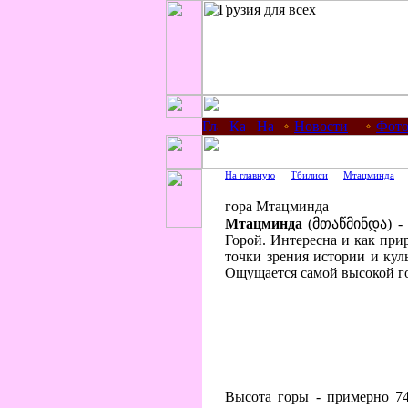
Новости
Фото
На главную
Тбилиси
Мтацминда
гора Мтацминда
Мтацминда
(
მთაწმინდა
) -
Горой. Интересна и как прир
точки зрения истории и ку
Ощущается самой высокой го
Высота горы - примерно 7