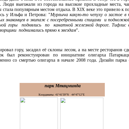
и. Люди выезжали из города на высокие прохладные места, ча
 стала популярным местом отдыха. В XIX веке это привело к п
сь у Ильфа и Петрова: "
Мурлыча какую-то чепуху о застое в 
х знакомцев в экипаж с посеребренными спицами и подножкой 
ной горы поднялись по канатной железной дороге. Тифлис в
оворщики поднимались прямо к звездам
".
ировал гору, засадил её склоны лесом, а на месте ресторанов 
арк был реконстуирован по инициативе олигарха Патаркац
енно со смертью олигарха в начале 2008 года. Дизайн парка 
парк Мтацминда
Координаты: 41°41'39"N 44°47'12"E