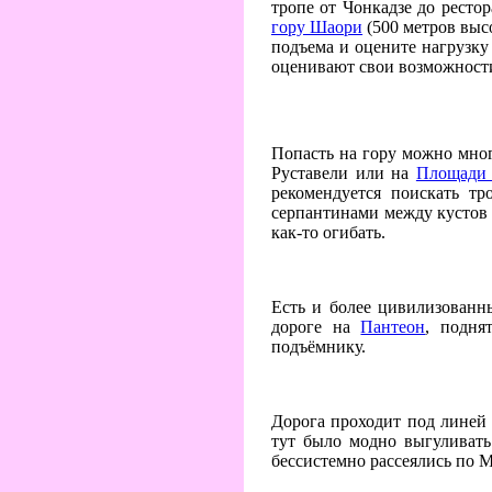
тропе от Чонкадзе до рестор
гору Шаори
(500 метров выс
подъема и оцените нагрузку
оценивают свои возможност
Попасть на гору можно мно
Руставели или на
Площади
рекомендуется поискать т
серпантинами между кустов и
как-то огибать.
Есть и более цивилизованн
дороге на
Пантеон
, подня
подъёмнику.
Дорога проходит под линей
тут было модно выгуливать
бессистемно рассеялись по