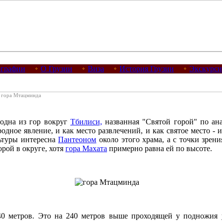
графии
О Грузии
Виза
История Грузии
Экскурс
гора Мтацминда
 одна из гор вокруг
Тбилиси,
названная "Святой горой" по ан
одное явление, и как место развлечений, и как святое место - 
льтуры интересна
Пантеоном
около этого храма, а с точки зрени
рой в округе, хотя
гора Махата
примерно равна ей по высоте.
40 метров. Это на 240 метров выше проходящей у подножия 