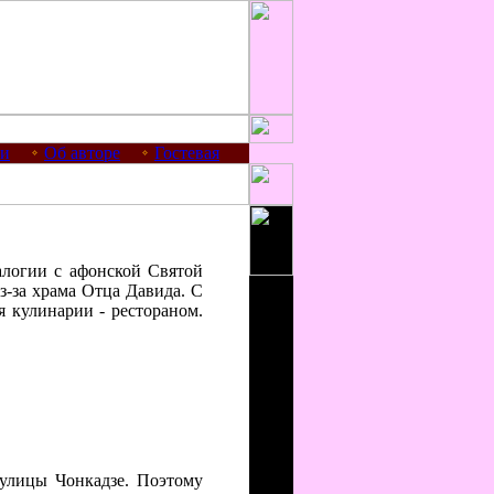
ии
Об авторе
Гостевая
алогии с афонской Святой
из-за храма Отца Давида. С
я кулинарии - рестораном.
улицы Чонкадзе. Поэтому