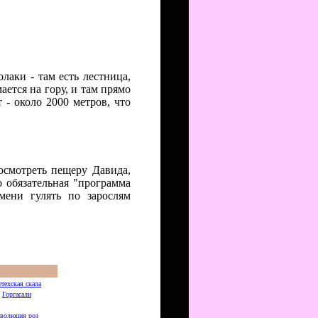
лаки - там есть лестница,
ается на гору, и там прямо
 - около 2000 метров, что
осмотреть пещеру Давида,
 обязательная "программа
мени гулять по зарослям
техская скала
Горгасали
еволюция роз