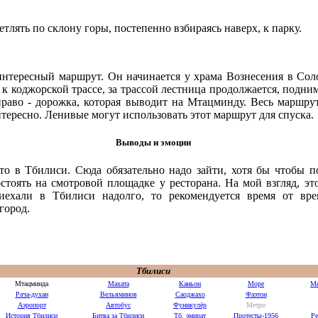
тлять по склону горы, постепенно взбираясь наверх, к парку.
нтересный маршрут. Он начинается у храма Вознесения в Соло
 к коджорской трассе, за трассой лестница продолжается, подним
аправо - дорожка, которая выводит на Мтацминду. Весь маршрут
тересно. Ленивые могут использовать этот маршрут для спуска.
Выводы и эмоции
то в Тбилиси. Сюда обязательно надо зайти, хотя бы чтобы п
оять на смотровой площадке у ресторана. На мой взгляд, это
иехали в Тбилиси надолго, то рекомендуется время от вре
город.
Тбилиси
Мтацминда
Махата
Каньон
Море
Ме
Рача-духан
Вельяминов
Саоджахо
Фаэтон
Аэропорт
Автобус
Фуникулёр
Метро
История Тбилиси
Битва за Тбилиси
Тб. эмират
Протесты-1956
Р