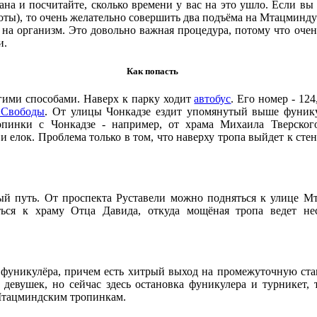
ана и посчитайте, сколько времени у вас на это ушло. Если вы
оты), то очень желательно совершить два подъёма на Мтацминду 
 на организм. Это довольно важная процедура, потому что оче
и.
Как попасть
гими способами. Наверх к парку ходит
автобус
. Его номер - 12
 Свободы
. От улицы Чонкадзе ездит упомянутый выше фуник
ропинки с Чонкадзе - например, от храма Михаила Тверског
 елок. Проблема только в том, что наверху тропа выйдет к стен
ый путь. От проспекта Руставели можно подняться к улице М
ться к храму Отца Давида, откуда мощёная тропа ведет нес
 фуникулёра, причем есть хитрый выход на промежуточную ст
 девушек, но сейчас здесь остановка фуникулера и турникет,
 Мтацминдским тропинкам.