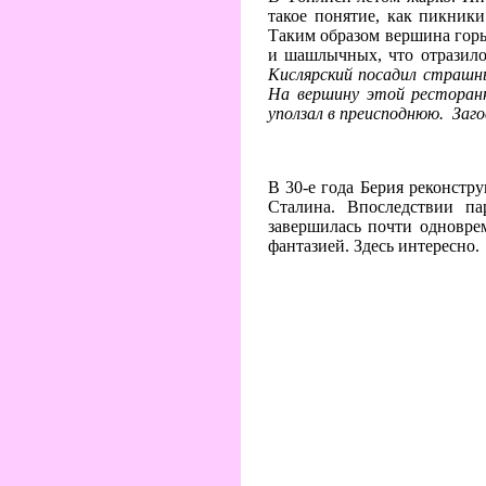
такое понятие, как пикник
Таким образом вершина горы
и шашлычных, что отразило
Кислярский посадил страшны
На вершину этой ресторан
уползал в преисподнюю. Заг
В 30-е года Берия реконстру
Сталина. Впоследствии п
завершилась почти одноврем
фантазией. Здесь интересно.