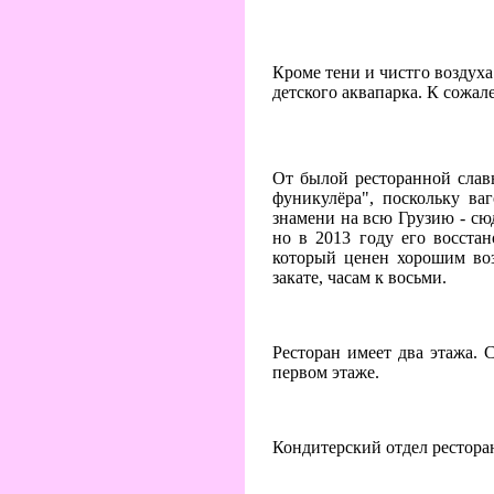
Кроме тени и чистго воздух
детского аквапарка. К сожа
От былой ресторанной славы
фуникулёра", поскольку ва
знамени на всю Грузию - сюд
но в 2013 году его восста
который ценен хорошим воз
закате, часам к восьми.
Ресторан имеет два этажа. 
первом этаже.
Кондитерский отдел ресторан