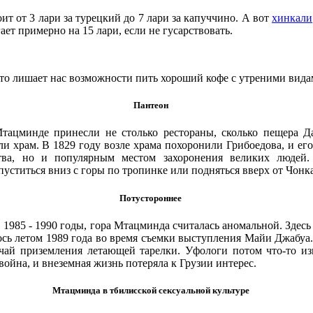
ит от 3 лари за турецкий до 7 лари за капуччино. А вот
хинкали
ает примерно на 15 лари, если не гусарствовать.
 что лишает нас возможности пить хороший кофе с утреними вид
Пантеон
Мтацминде принесли не столько рестораны, сколько пещера Д
и храм. В 1829 году возле храма похоронили Грибоедова, и его 
ства, но и популярным местом захоронения великих людей
пуститься вниз с горы по тропинке или подняться вверх от Чонка
Потустороннее
в 1985 - 1990 годы, гора Мтацминда считалась аномальной. Здес
ось летом 1989 года во время съемки выступления Майи Джабуа.
чай приземления летающей тарелки. Уфологи потом что-то из
война, и внеземная жизнь потеряла к Грузии интерес.
Мтацминда в тбилисской сексуальной культуре