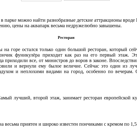
а в парке можно найти разнобразные детские аттракционы вроде
лению, цены на аквапарк весьма недружелюбно завышены.
Ресторан
 на горе остался только один большой ресторан, который сей
гончик фуникулёра приходит как раз на его первый этаж. Эт
а приходили все, от министров до воров в законе. Впоследстви
новили и вернули ему былое величие. Сейчас это один из лу
духом и неплохими видами на город, особенно по вечерам. 
Самый лучший, второй этаж, занимает ресторан европейской к
а весьма приятен и широко известен пончиками с кремом по 1,5