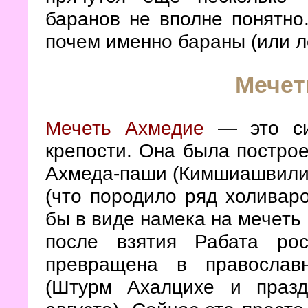
баранов не вполне понятно.
почем именно бараны (или л
Мечет
Мечеть Ахмедие
— это си
крепости. Она была постро
Ахмеда-паши (Кимшиашвили)
(что породило ряд холиваро
бы в виде намека на мечеть
после взятия Рабата ро
превращена в православ
(Штурм Ахалцихе и празд