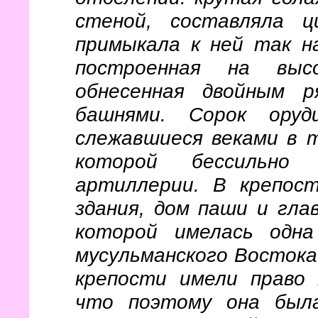
стеной, составляла ц
примыкала к ней так н
построенная на выс
обнесенная двойным р
башнями. Сорок оруд
слежавшиеся веками в 
которой бессильно
артиллерии. В крепос
здания, дом паши и гла
которой имелась одн
мусульманского Востока
крепости имели право
что поэтому она был