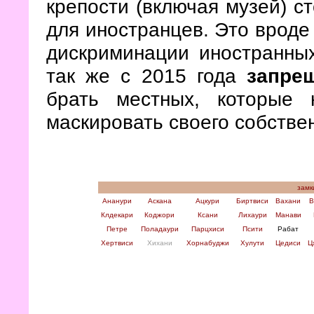
крепости (включая музей) с
для иностранцев. Это вроде
дискриминации иностранных
так же с 2015 года
запре
брать местных, которые
маскировать своего собствен
замк
Ананури
Аскана
Ацкури
Биртвиси
Вахани
В
Клдекари
Коджори
Ксани
Лихаури
Манави
Петре
Поладаури
Парцхиси
Псити
Рабат
Хертвиси
Хихани
Хорнабуджи
Хулути
Цедиси
Ц