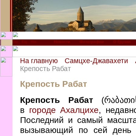
Новости
Фотографии
О Грузии
На главную
Самцхе-Джавахети
Крепость Рабат
Крепость Рабат
Крепость Рабат
(რაბათი
в
городе Ахалцихе
, недавн
Последний и самый масшт
вызывающий по сей день 