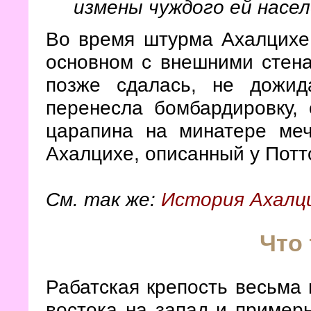
измены чуждого ей насел
Во время штурма Ахалцихе
основном с внешними стена
позже сдалась, не дожид
перенесла бомбардировку, 
царапина на минатере ме
Ахалцихе, описанный у Потто
См. так же:
История Ахалц
Что 
Рабатская крепость весьма
востока на запад и пример