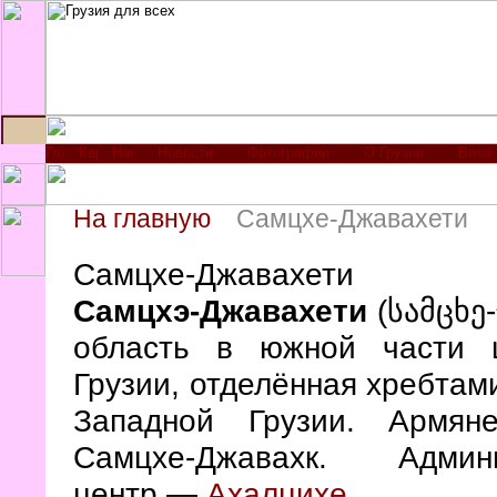
Новости
Фотографии
О Грузии
Виза
На главную
Самцхе-Джавахети
Самцхе-Джавахети
Самцхэ-Джавахети
(სამცხე
область в южной части ц
Грузии, отделённая хребтам
Западной Грузии. Армян
Самцхе-Джавахк. Админи
центр —
Ахалцихе
.