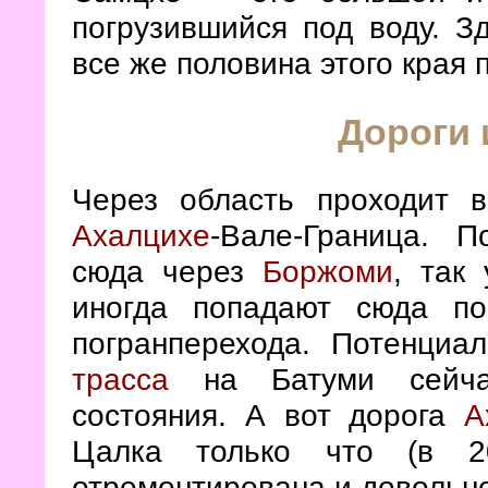
погрузившийся под воду. Зд
все же половина этого края
Дороги 
Через область проходит 
Ахалцихе
-Вале-Граница. 
сюда через
Боржоми
, так
иногда попадают сюда п
погранперехода. Потенциа
трасса
на Батуми сейчас
состояния. А вот дорога
А
Цалка только что (в 2
отремонтирована и довольно