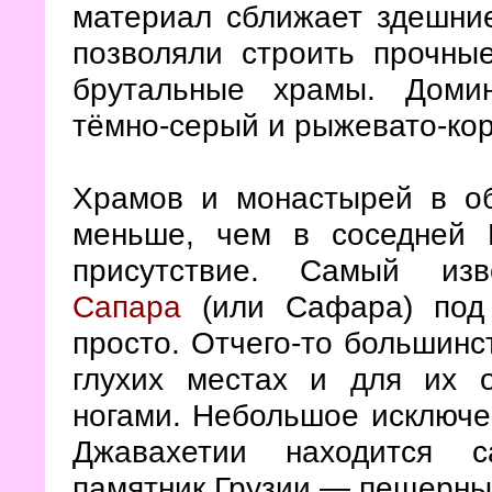
материал сближает здешни
позволяли строить прочны
брутальные храмы. Доми
тёмно-серый и рыжевато-ко
Храмов и монастырей в об
меньше, чем в соседней 
присутствие. Самый из
Сапара
(или Сафара) по
просто. Отчего-то большинс
глухих местах и для их 
ногами. Небольшое исключ
Джавахетии находится с
памятник Грузии — пещерны