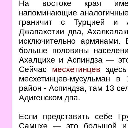
На востоке края имею
напоминающие аналогичные 
граничит с Турцией и 
Джавахетии два, Ахалкалак
исключительно армянами. 
больше половины населен
Ахалцихе и Аспиндза — эт
Сейчас
месхетинцев
здесь 
месхетинцев-мусульман в 
район - Аспиндза, там 13 се
Адигенском два.
Если представить себе Гр
Самцхе — это большой и 