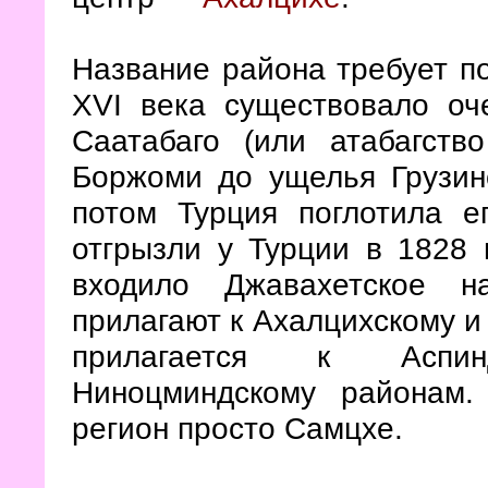
Название района требует п
XVI века существовало оч
Саатабаго (или атабагств
Боржоми до ущелья Грузин
потом Турция поглотила е
отгрызли у Турции в 1828 
входило Джавахетское н
прилагают к Ахалцихскому и
прилагается к Аспин
Ниноцминдскому районам
регион просто Самцхе.