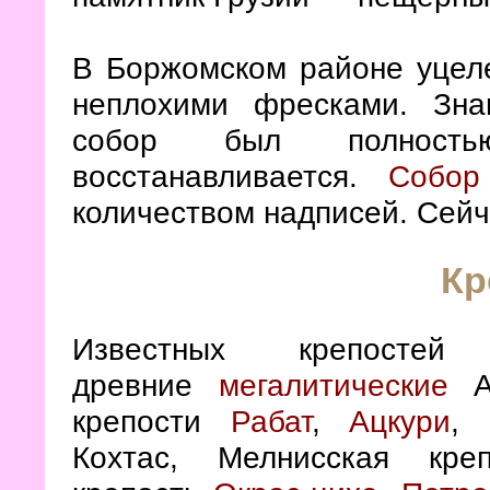
В Боржомском районе уце
неплохими фресками. Зн
собор был полност
восстанавливается.
Собор
количеством надписей. Сейч
Кр
Известных крепост
древние
мегалитические
А
крепости
Рабат
,
Ацкури
, 
Кохтас, Мелнисская креп