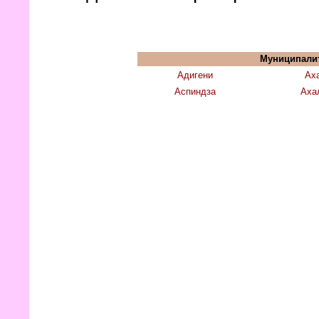
Муниципали
Адигени
Ах
Аспиндза
Аха