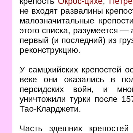
крепость
Окрос-цихе
,
Петре
не входят развалины крепо
малозначитальные крепост
этого списка, разумеется —
первый (и последний) из гр
реконструкцию.
У самцхийских крепостей ос
веке они оказались в по
персидских войн, и мно
уничтожили турки после 157
Тао-Кларджети.
Часть здешних крепост