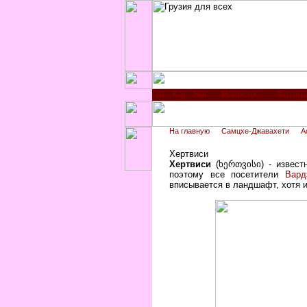
Новости
Фотог
На главную
Самцхе-Джавахети
А
Хертвиси
Хертвиси
(ხერთვისი) - извест
поэтому все посетители
Вард
вписывается в ландшафт, хотя и