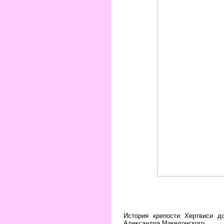
История крепости Хертвиси д
Александра Македонского.