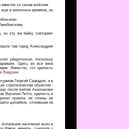
и вместе со своим войском
.
 еще в античные времена, но
едонского
.
Македонскому
.
, но эту же байку повторяет
новали там город Александрия
учит убедительно, поскольку
аравани. Здесь во все века
аем. Известно, что крепость
юю
Вардзию
.
штурмом Георгий Саакадзе, а в
ным стратегическим объектом -
азу после взятия Ахалкалаки
ию Василия Потто, крепость в
орного пункта; ее стены не
 зато цитадель, стоявшая на
 остальное население жило в
а домов, мечеть, синагога и