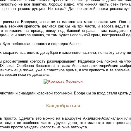
крепостью не все понятно. Хорошо видно, что нижняя часть стен темная
 прошла реконструкцию. Но когда? Для советской эпохи реконструк
 трассы на Вардзию, и она не тк сложна как может показаться. Она пр
ама верхняя крепость делится как бы на три части, и ворота ведут в
те внимание на проход внизу под башней справа - там находится
 дальше и вниз за башню, то там будет небольшой храм, построенный ед
ам бует небольшая полянка и еще одна башня.
 сохранились вплоть до зубцов и каменного настила, но на эту стену ни
м рассмотрении крепость разочаровывает. Издалека она похожа на что-
XIX века. Особенно бросаются в глаза большие артиллерийские амбра
явились еще позже, уже в советское время, и что крепость в те времен
та версия пока не доказана.
очистили и снабдили красивой тропинкой. Вроде бы за вход стали брать 
Как добраться
нь просто. Сделать это можно на маршрутке Ахалцихе-Ахалкалаки или
ая ходят не особенно часто. Другое дело, что мало кто едет целенап
очно просто увидеть крепость из окна автобуса.