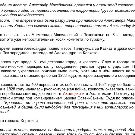
хода на восток, Александр Македонский сражался у стен этой крепост
 Хертвиси одно из первых поселений на территории Грузии, возникшее
ександра Македонского
.
ласит, что впервые она была разрушена при нападении Александра Мак
репость Хертвиси смогла оказать сопротивление самому Александру 
о не знать, что Александр Македонский в Закавказье не был никогда
вот это уже непростительный косяк комитета по туризму.
ё время воины Александра приняли горы Гиндукуша за Кавказ и даже ос
). Так зародилась легенда об Александре на Кавказе.
эпоху тут вроде бы существовал город и крепость. Слух о городе зв
ратегическом перекрестке, у соединения ущелья Куры с ущельем П
какое-то укрепление обязано было быть, хотя мы о нём ничего не зн
о пострадала от землетрясения 1283 года, которое разрушило и соседн
 крепость лет на 400 перешла в их собственность. В 1624 году её брал 
гда в 1828 году началась русско-турецкая война, крепость оказалась важ
ки перебрасывали подкрепления в
Ах
а
лцихе
и в Ахалкалаки. Поэтому ср
ертвиси отряд под командованием барона Остен-Сакена. Судя по описан
: "
Крепость не играла значительной роли в качестве крепкого оп
саженей, а башни были неудобны для помещения в них артиллерии; но
упна
".
го городка Хертвиси:
только мечеть, казармы, да двадцать-тридцать жалких строений. Все
епостной стене с севера и юга; здесь было от восьмидесяти до ст