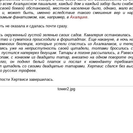
о всем Ахалцихском пашалыке, каждый дом и каждый забор были снаб
воей боевой обстановкой, местное население было, однако, мало в
в, и, может быть, именно вследствие такого смешения вер и на
римым фанатизмом, как, например, в
Ахалцихе
.
ть не оказала и сдалась почти сразу.
есь окруженный густой зеленью своих садов. Кавалерия остановилась
ство и суматоха происходили в форштадтах. Еще накануне, в ночь н
емногих беглецов, которые успели спастись из Ахалкалаков, и тепе
агаясь уже на неприступность своей цитадели, толпами бросились 
 пустился наперерез бегущим. Татары в погоне рассыпались, а Раевск
опам, с конвоем из двадцати татар, внезапно на одном повороте о
лго, он поднял белый платок и послал к коменданту требоват
ял цитадель со своими двадцатью татарами. Хертвис сдался без вы
ло русских трофеев
.
епости Хертвиси завершилась.