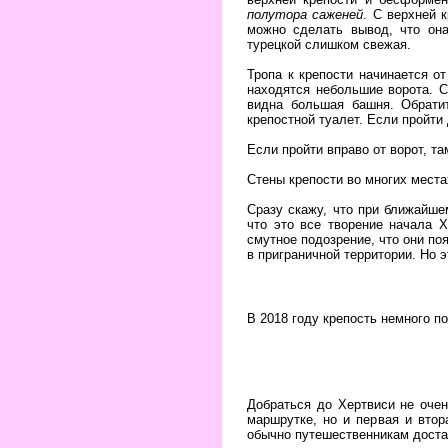
полутора саженей
. С верхней 
можно сделать вывод, что она
турецкой слишком свежая.
Тропа к крепости начинается от
находятся небольшие ворота. С
видна большая башня. Обрати
крепостной туалет. Если пройти
Если пройти вправо от ворот, т
Стены крепости во многих местах
Сразу скажу, что при ближайше
что это все творение начала 
смутное подозрение, что они по
в приграничной территории. Но э
В 2018 году крепость немного п
Добраться до Хертвиси не оче
маршрутке, но и первая и втор
обычно путешественникам достат