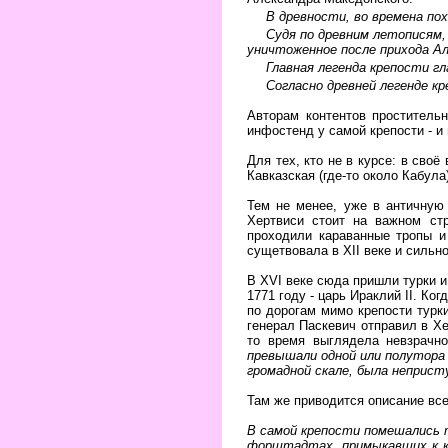
В древности, во времена по
Судя по древним летописям,
уничтоженное после прихода Ал
Главная легенда крепости г
Согласно древней легенде к
Авторам контентов простительн
инфостенд у самой крепости - и 
Для тех, кто не в курсе: в сво
Кавказская (где-то около Кабула
Тем не менее, уже в античную 
Хертвиси стоит на важном ст
проходили караванные тропы и 
сущетвовала в XII веке и сильн
В XVI веке сюда пришли турки и
1771 году - царь Ираклий II. Ко
по дорогам мимо крепости тур
генерал Паскевич отправил в Х
то время выглядела невзрачно
превышали одной или полутора 
громадной скале, была неприст
Там же приводится описание все
В самой крепости помешались 
форштадтах, примыкавших к кр