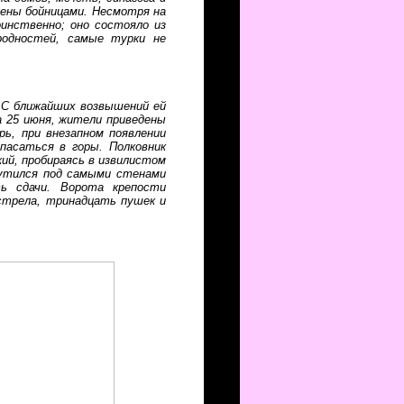
жены бойницами. Несмотря на
оинственно; оно состояло из
родностей, самые турки не
. С ближайших возвышений ей
а 25 июня, жители приведены
рь, при внезапном появлении
спасаться в горы. Полковник
ий, пробираясь в извилистом
чутился под самыми стенами
ь сдачи. Ворота крепости
стрела, тринадцать пушек и