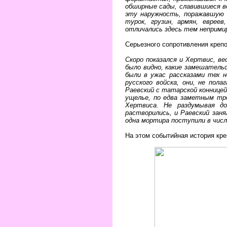
обширные сады, славившиеся в
эту наружность, поражавшую с
турок, грузин, армян, еврее
отличались здесь тем неприми
Серьезного сопротивления крепо
Скоро показался и Хертвис, в
было видно, какие замешатель
были в ужас рассказами тех н
русского войска, они, не пол
Раевский с татарской конницей
ущелье, по едва заметным тр
Хертвиса. Не раздумывая до
растворились, и Раевский зан
одна мортира поступили в чис
На этом событийная история кр