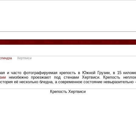
рафии
О Грузии
Виза
История Грузии
Экскурсии
Об 
спиндза
Хертвиси
ная и часто фотографируемая крепость в Южной Грузии, в 15 киломе
зии
неизбежно проезжают под стенами Хертвиси. Крепость непло
стория её несколько бледна, а современное состояние невыразительно -