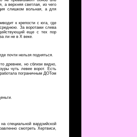
, а верхняя светлая, из чего
ция слишком вольная, а для
иводит к крепости с юга, где
 среднюю. За воротами слева
 действующий еще с тех пор
ва ли не в Х веке.
где почти нельзя подняться.
то древнее, но сблизи видно,
зуры чуть левее ворот. Есть
а работала пограничным ДОТом
деньги.
 на специальной вардзийской
равленно смотреть Хертвиси,