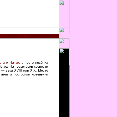
авторе
Гостевая
ети
и
Чакви
, в черте посёлка
етра. На территории крепости
 — века XVIII или XIX. Место
стили и построили новенький