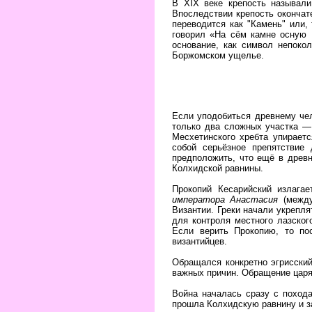
В XIX веке крепость называли
Впоследствии крепость окончат
переводится как "Камень" или,
говорил «На сём камне осную 
основание, как символ непоко
Боржомском ущелье.
Если уподобиться древнему че
только два сложных участка —
Месхетинского хребта упирает
собой серьёзное препятствие
предположить, что ещё в древ
Колхидской равнины.
Прокопий Кесарийский излага
императора Анастасия
(между
Византии. Греки начали укрепля
для контроля местного лазског
Если верить Прокопию, то по
византийцев.
Обращался конкретно эгрисский
важных причин. Обращение царя
Война началась сразу с поход
прошла Колхидскую равнину и з