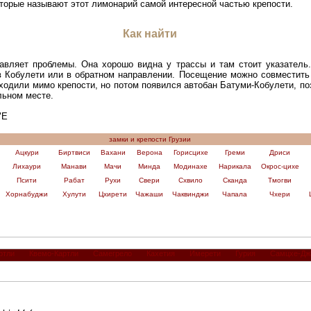
торые называют этот лимонарий самой интересной частью крепости.
Как найти
тавляет проблемы. Она хорошо видна у трассы и там стоит указатель
 Кобулети или в обратном направлении. Посещение можно совместить 
ходили мимо крепости, но потом появился автобан Батуми-Кобулети, по
льном месте.
"E
замки и крепости Грузии
Ацкури
Биртвиси
Вахани
Верона
Горисцихе
Греми
Дриси
Лихаури
Манави
Мачи
Минда
Модинахе
Нарикала
Окрос-цихе
Псити
Рабат
Рухи
Свери
Схвило
Сканда
Тмогви
Хорнабуджи
Хулути
Цхирети
Чажаши
Чаквинджи
Чапала
Чхери
ртли
Квемо-Картли
Самегрело
Кахетия
Имерети
Гурия
Самцхе-Дж