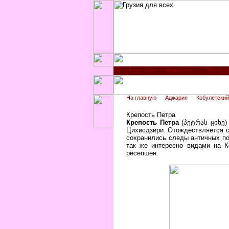
Новости
Фотог
На главную
Аджария
Кобулетский
Крепость Петра
Крепость Петра
(პეტრას ციხე)
Цихисдзири. Отождествляется с
сохранились следы античных пос
так же интересно видами на 
ресепшен.