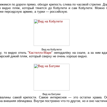
ижемся по дороге прямо, обходя крепость слева по часовой стрелке. До
о видно пляж, который тянется до Кобулети и сам Кобулети. Можно п
ке персидскую армию, а турки — российскую.
Вид на Кобулети
у, то видно отель "
Кастелло-Маре
" неподалёку на скале, а за ним вд
рский дикий пляж, который сверху не очень хорошо видно.
Вид на Батуми
звалины самой крепости. Самое интересное — это остатки храма. 
на внешняя облицовка. Внутри построено что-то другое, но и оно частич