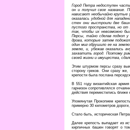
Город Петра недоступен часть
он и получил свое название.
П
нависают необычайно крутые у
оказалась удобной для нападе
стен они выстроили две башн
пустого пространства, но от з
так, чтобы их невозможно бы
Персы, тайно сделав подкоп у
дрова, которые затем подожгл
один миг обрушило ее на землю
землю, и, убежав оказались 
захватить город. Поэтому рим
своей жизни и имущества, сдал
Этим штурмом персы сразу выи
сторону греков. Они сразу же,
крепости была послана персидск
В 551 году византийская арми
гарнизон сопротивлялся отчаянн
действия переместились ближе к
Упомянутая Прокопием крепост
примерно 30 километров дороги,
Стало быть, историческая Петра 
Далее крепость выпадает из ис
кирпичных башен говорят о том