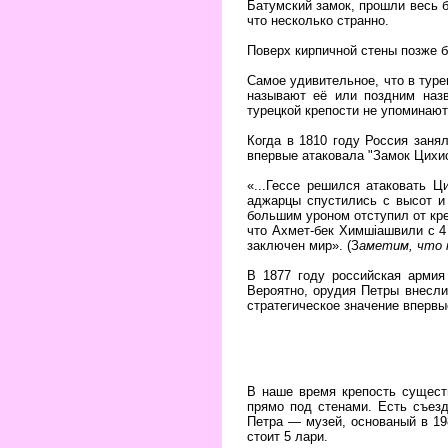
Батумский замок, прошли весь б
что несколько странно.
Поверх кирпичной стены позже 
Самое удивительное, что в турец
называют её или поздним назв
турецкой крепости не упоминают
Когда в 1810 году Россия заня
впервые атаковала "Замок Цихис
«...Гессе решился атаковать Ц
аджарцы спустились с высот и 
большим уроном отступил от кре
что Ахмет-бек Химшіашвили с 4
заключен мир». (З
аметим, что 
В 1877 году российская арми
Вероятно, орудия Петры внесли
стратегическое значение впервые
В наше время крепость существ
прямо под стенами. Есть съез
Петра — музей, основаный в 198
стоит 5 лари.