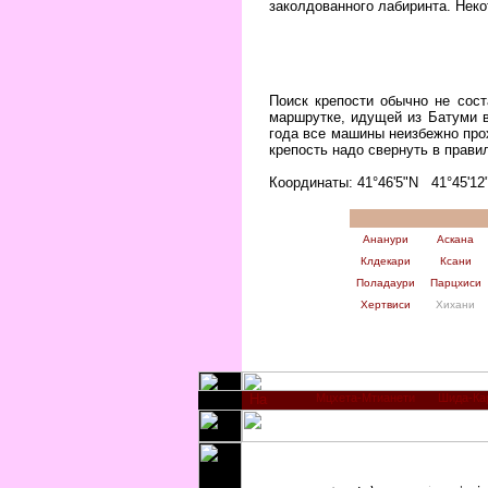
заколдованного лабиринта. Неко
Поиск крепости обычно не сос
маршрутке, идущей из Батуми в
года все машины неизбежно про
крепость надо свернуть в прави
Координаты: 41°46'5"N 41°45'12
Ананури
Аскана
Клдекари
Ксани
Поладаури
Парцхиси
Хертвиси
Хихани
Мцхета-Мтианети
Шида-Ка