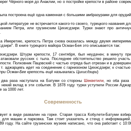
ерег Чёрного моря до Анаклии, но о постройке крепости в районе совре
была построена ещё одна каменная с большими амбразурами для орудий
кой литературе не встречается какого-то своего, турецкого названия дл
анием Петра, или грузинским Цихисдзири. Турки знают про античну
.
ла Имеретию, крепость Петра снова оказалась между двумя империями
дзири". В книге турецкого майора Осман-Бея это описывается так:
ихисдзири. Штурм крепости, 17 сентября, был неудачен; в минуту при
атаковали русских с тыла. Последнее обстоятельство решило участь 
пости. Полковник Пацовский с частью отряда был отрезан и в довершен
 т. аджарцевъ идет на соединение с гарнизоном Цихисдзири; к счастью
при Осман-Бее крепость ещё называлась Цихисдзири
)
я два раза наступала на Батуми со стороны
Шекветили
, но оба раза
 некий вклад в эти события. В 1878 году турки уступили России Аджа
 за 1000 лет.
Современность
ует в виде развалин на горке. Старая трасса Кобулети-Батуми взбира
д для машин и парковка. Там стоит указатель и стенд с информацией
9 году. На сайте грузинских музеев написано, что она работает с 10:0