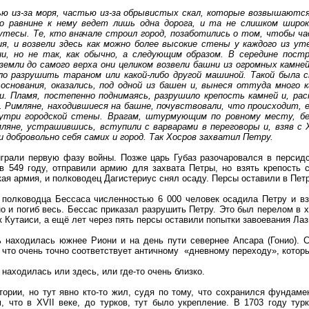
ю из-за моря, частью из-за обрывистых скал, которые возвышаются,
о равнине к нему ведет лишь одна дорога, и та не слишком широк
тесы. Те, кто вначале строил город, позаботились о том, чтобы ч
ния, и возвели здесь как можно более высокие стены у каждого из у
и, но не так, как обычно, а следующим образом. В середине постр
емли до самого верха они целиком возвели башни из огромных камней
ло разрушить тараном или какой-либо другой машиной. Такой была
 основания, оказались, под одной из башен и, вынеся оттуда много 
и. Пламя, постепенно поднимаясь, разрушило крепость камней и, рас
. Римляне, находившиеся на башне, почувствовали, что происходит, е
внутри городской стены. Врагам, штурмующим по ровному месту, бе
ляне, устрашившись, вступили с варварами в переговоры и, взяв с
и добровольно себя самих и город. Так Хосров захватил Петру.
грали первую фазу войны. Позже царь Губаз разочаровался в персид
 в 549 году, отправили армию для захвата Петры, но взять крепость 
ая армия, и полководец Дагистериус снял осаду. Персы оставили в Петре
я полководца Бессаса численностью 6 000 человек осадила Петру и в
о и погиб весь. Бессас приказал разрушить Петру. Это был перелом в 
 Кутаиси, а ещё лет через пять персы оставили попытки завоевания Лаз
ь находилась южнее Риони и на день пути севернее Апсара (Гонио). 
 что очень точно соответствует античному «дневному переходу», котор
находилась или здесь, или где-то очень близко.
тории, но тут явно кто-то жил, судя по тому, что сохранился фундам
, что в XVII веке, до турков, тут было укрепление. В 1703 году тур