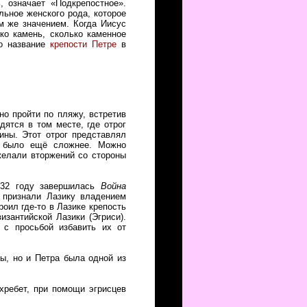
 означает «Подкрепостное».
льное женского рода, которое
ем же значением. Когда Иисус
ко камень, сколько каменное
ло название
крепости Петре
в
жно пройти по пляжу, встретив
ятся в том месте, где отрог
ины. Этот отрог представлял
о было ещё сложнее. Можно
желали вторжений со стороны
 532 году завершилась
Война
 признали Лазику владением
оил где-то в Лазике крепость
изантийской Лазики (Эгриси).
 с просьбой избавить их от
ы, но и Петра была одной из
хребет, при помощи эгрисцев