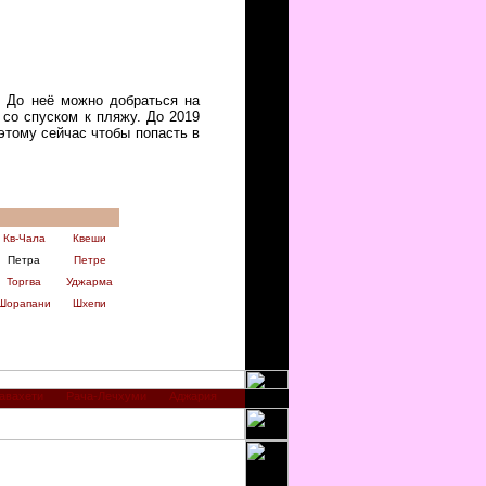
. До неё можно добраться на
со спуском к пляжу. До 2019
этому сейчас чтобы попасть в
Кв-Чала
Квеши
Петра
Петре
Торгва
Уджарма
Шорапани
Шхепи
авахети
Рача-Лечхуми
Аджария