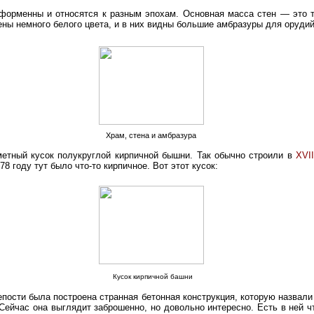
орменны и относятся к разным эпохам. Основная масса стен — это ту
ены немного белого цвета, и в них видны большие амбразуры для орудий
Храм, стена и амбразура
етный кусок полукруглой кирпичной бышни. Так обычно строили в
XVII
78 году тут было что-то кирпичное. Вот этот кусок:
Кусок кирпичной башни
епости была построена странная бетонная конструкция, которую назвали
Сейчас она выглядит заброшенно, но довольно интересно. Есть в ней чт