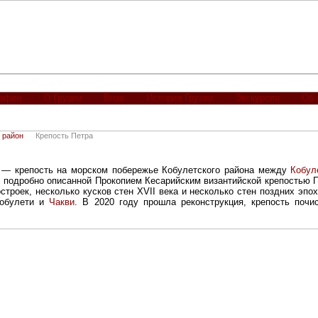
рафии
О Грузии
Виза
История Грузии
Экскурсии
Об 
 район
Крепость Петра
 — крепость на морском побережье Кобулетского района между
Кобул
 подробно описанной Прокопием Кесарийским византийской крепостью П
троек, несколько кусков стен XVII века и несколько стен поздних эпох
Кобулети и
Чакви
. В 2020 году прошла реконструкция, крепость почи