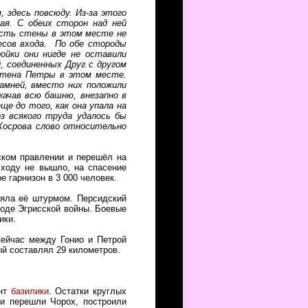
 здесь повсюду. Из-за этого
ая. С обеих сторон над ней
асть стены в этом месте не
тесов входа. По обе стороды
ойки они нигде не оставили
, соединенных Друг с другом
 стена Петры в этом месте.
камней, вместо них положили
качав всю башню, внезапно в
ще до того, как она упала на
з всякого труда удалось бы
 Хосрова слово относительно
ском правлении и перешёл на
сходу не вышло, на спасение
 гарнизон в 3 000 человек.
зяла её штурмом. Персидский
ходе Эгрисской войны. Боевые
ики.
Сейчас между Гонио и Петрой
ый составлял 29 километров.
ент
базилики
. Остатки круглых
ки перешли Чорох, построили