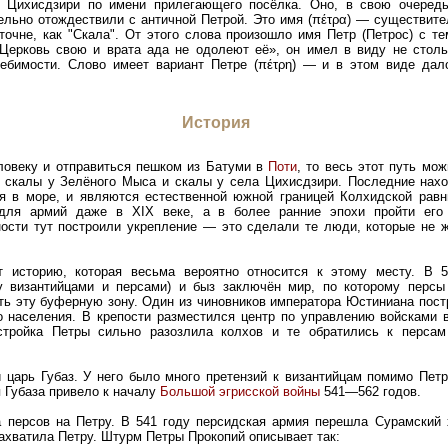
 Цихисдзири по имени прилегающего посёлка. Оно, в свою очередь,
ельно отождествили с античной Петрой. Это имя (πέτρα) — существите
 точне, как "Скала". От этого слова произошло имя Петр (Петрос) с т
Церковь свою и врата ада не одолеют её», он имел в виду не столь
лебимости. Слово имеет вариант Петре (πέτρη) — и в этом виде да
История
ловеку и отправиться пешком из Батуми в
Поти
, то весь этот путь мо
 скалы у Зелёного Мыса и скалы у села Цихисдзири. Последние наход
ся в море, и являются естественной южной границей Колхидской равн
 для армий даже в XIX веке, а в более ранние эпохи пройти ег
ности тут построили укрепление — это сделали те люди, которые не 
ет историю, которая весьма вероятно относится к этому месту. В
 византийцами и персами) и быз заключён мир, по которому персы
ть эту буферную зону. Один из чиновников императора Юстиниана постр
о населения. В крепости разместился центр по управлению войсками в
стройка Петры сильно разозлила колхов и те обратились к персам
 царь Губаз. У него было много претензий к византийцам помимо Петр
 Губаза привело к началу
Большой эгрисской войны
541—562 годов.
а персов на Петру. В 541 году персидская армия перешла Сурамский 
ахватила Петру. Штурм Петры Прокопий описывает так: