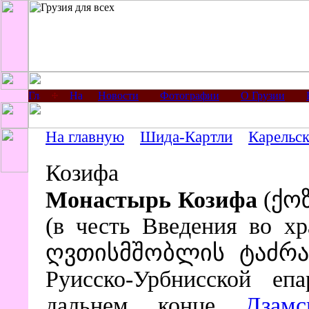
Новости
Фотографии
О Грузии
На главную
Шида-Картли
Карельс
Козифа
Монастырь Козифа
(ქოზ
(в честь Введения во х
ღვთისმშობლის ტაძრად
Руисско-Урбнисской еп
дальнем конце
Дзам