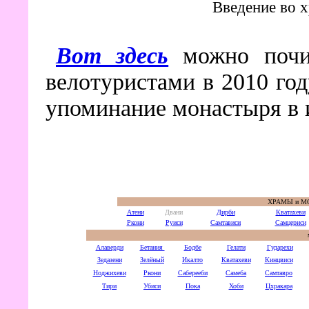
Введение во х
Вот здесь
можно почи
велотуристами в 2010 год
упоминание монастыря в 
ХРАМЫ и М
Атени
Двани
Дирби
Кватахеви
Ркони
Руиси
Самтависи
Самцериси
м
Алаверди
Бетания
Бодбе
Гелати
Гударехи
Зедазени
Зелёный
Икалто
Кватахеви
Кинцвиси
Ноджихеви
Ркони
Саберееби
Самеба
Самтавро
Тири
Убиси
Пока
Хоби
Цхракара