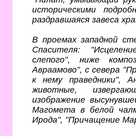
историческими подроб
раздравшаяся завеса хра
В проемах западной ст
Спасителя: "Исцелени
слепого", ниже комп
Авраамово", с севера "
к нему праведники", А
животные, извергаю
изображение высунувше
Магомета в белой чал
Ирода", "Причащение Ма