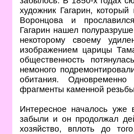
забылось. В 1850-х годах с
художник Гагарин, который
Воронцова и прославилс
Гагарин нашел полуразрушен
некоторому своему удил
изображением царицы Тама
общественность потянулас
немоного подремонтировали
обитания. Одновременно
фрагменты каменной резьбы
Интересное началось уже в
забыли и он продолжал дей
хозяйство, вплоть до тог