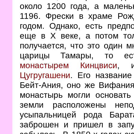
около 1200 года, а малень
1196. Фрески в храме Рож
годом. Однако, есть предп
еще в X веке, а потом то
получается, что это один 
царицы Тамары, то ест
монастырем Кинцвиси
, 
Цугругашени
. Его название
Бейт-Ания, оно же Вифания 
монастырь могли основать
земли расположены непо
усыпальницей рода Бара
заброшен и пришел в запу