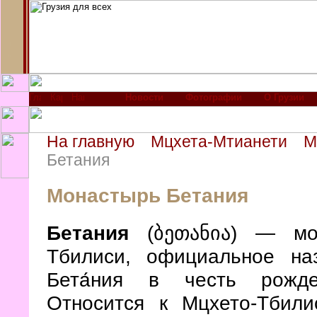
Новости
Фотографии
О Грузии
На главную
Мцхета-Мтианети
М
Бетания
Монастырь Бетания
Бетания
(ბეთანია) — мон
Тбилиси, официальное на
Бета́ния в честь рожде
Относится к Мцхето-Тбил