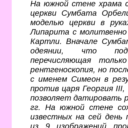
На южной стене храма 
церкви Сумбата Орбел
моделью церкви в рука
Липарита с молитвенно
Картли. Вначале Сумба
одеянии, что под
перечисляющая тольк
рентгеноскопия, но пос
с именем Симеон в рез
против царя Георгия III
позволяет датировать р
гг. На южной стене со
известных на сей день 
из 9 изображений про