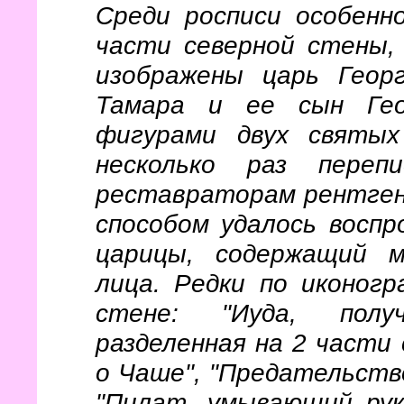
Среди росписи особенн
части северной стены, 
изображены царь Георг
Тамара и ее сын Гео
фигурами двух святы
несколько раз переп
реставраторам рентге
способом удалось воспр
царицы, содержащий 
лица. Редки по иконогр
стене: "Иуда, полу
разделенная на 2 части 
о Чаше", "Предательств
"Пилат, умывающий рук