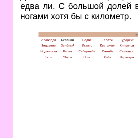
едва ли. С большой долей 
ногами хотя бы с километр.
мо
Алаверди
Бетания
Бодбе
Гелати
Гударехи
Зедазени
Зелёный
Икалто
Кватахеви
Кинцвиси
Ноджихеви
Ркони
Саберееби
Самеба
Самтавро
Тири
Убиси
Пока
Хоби
Цхракара