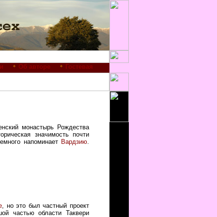
и
Об авторе
Гостевая
енский монастырь Рождества
орическая значимость почти
немного напоминает
Вардзию
.
е
, но это был частный проект
шой частью области Таквери