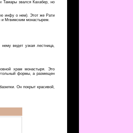
и Тамары звался Кахабер, но
ую инфу о нем). Этот же Рати
й и Мгвимским монастырем.
 нему ведет узкая лестница,
овной храм монастыря. Это
оугольный формы, а размещен
азилки. Он покрыт красивой,