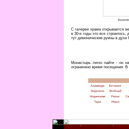
Базили
С галереи храма открывается в
в 30-е годы это все строилось,
тут демонические руины в духе 
Монастырь легко найти - он н
ограничено время посещения. В 
Алаверди
Бетания
Зедазени
Зелёный
Ноджихеви
Ркони
С
Тири
Убиси
Мцхета-Мтианети
Шида-Ка