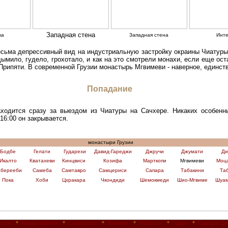
Западная стена
ка
Западная стена
Инте
есьма депрессивный вид на индустриальную застройку окраины Чиатуры
 дымило, гудело, грохотало, и как на это смотрели монахи, если еще ос
Припяти. В современной Грузии монастырь Мгвимеви - наверное, единст
Попадание
аходится сразу за выездом из Чиатуры на Сачхере. Никаких особенн
16:00 он закрывается.
монастыри Грузии
Бодбе
Гелати
Гударехи
Давид-Гареджи
Джручи
Джумати
Ди
Икалто
Кватахеви
Кинцвиси
Козифа
Марткопи
Мгвимеви
Моц
аберееби
Самеба
Самтавро
Самцериси
Сапара
Табакини
Та
Пока
Хоби
Цхракара
Чкондиди
Шемокмеди
Шио-Мгвиме
Шуам
ртли
Квемо-Картли
Самегрело
Кахетия
Имерети
Гурия
Самцхе-Дж