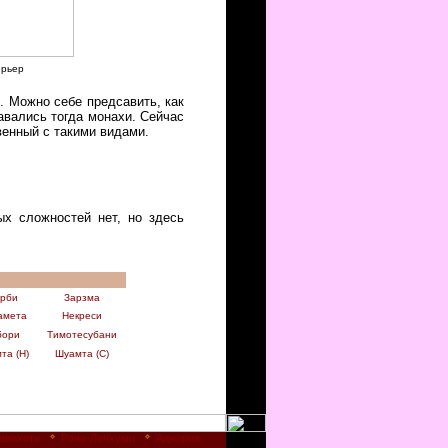
рьер
. Можно себе предсавить, как
тавались тогда монахи. Сейчас
венный с такими видами.
ых сложностей нет, но здесь
рби
Зарзма
амета
Некреси
бори
Тимотесубани
та (Н)
Шуамта (С)
авахети
Рача-Лечхуми
Аджария