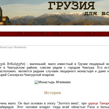
Фотографии
О Грузии
Виза
История Грузии
Экскурси
Монастырь Мгвимеви
ვის მონასტერი) - маленький, мало известный в Грузии пещерный ж
ся в Чиатурском районе, совсем рядом с городом Чиатура. Его ист
 расположен, является редким случаем пещерного монастыря и даже 
ырей Сачхерско-Чиатурской епархии.
История
чень мало. Он был основан в эпоху "Золтого века", при
царице Тамар
хаберидзе. Этот человек владел тогда всей областью Рача и боль