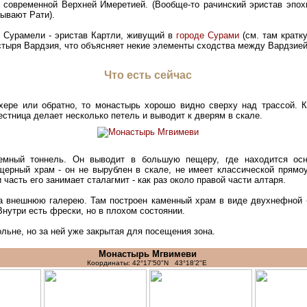
и современной Верхней Имеретией. (Вообще-то рачинский эристав эпох
зывают Рати).
и Сурамели - эристав Картли, живущий в
городе Сурами
(см. там кратк
тыря Вардзия, что объясняет некие элементы сходства между Вардзие
Что есть сейчас
хере или обратно, то монастырь хорошо видно сверху над трассой. К
естница делает несколько петель и выводит к дверям в скале.
емный тоннель. Он выводит в большую пещеру, где находится осн
щерный храм - он не вырублен в скале, не имеет классической прям
часть его занимает сталагмит - как раз около правой части алтаря.
а внешнюю галерею. Там построен каменный храм в виде двухнефной б
нутри есть фрески, но в плохом состоянии.
ольне, но за ней уже закрытая для посещения зона.
Монастырь Мгвимеви
Координаты: 42°17'50"N 43°18'2"E