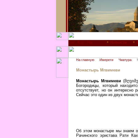
Новости
На главную
Имерети
Чиатура
Монастырь Мгвимеви
Монастырь Мгвимеви
(მღვიმე
Богородицы, который находит
отсутствует, но он интересно
Сейчас это один из двух монаст
Об этом монастыре мы знаем о
Рачинского эристава Рати Ка