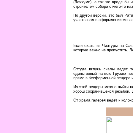
(Лечхуми), а так же вроде бы 
строителем собора отчего-то на
По другой версии, это был Рат
участвовал в оформлении монас
Если ехать из Чиатуры на Сач
которую важно не пропустить. Л
Оттуда вглубь скалы ведет т
единственый на всю Грузию пе
прямо в бесформенной пещере и 
Из этой пещеры можно выйти н
хорош сохранившейся резьбой. В
От храма галерея ведет к колок