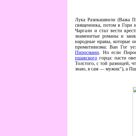
Лука Разикашвили (Важа Пш
священника, потом в Гори н
Чаргали и стал вести крес
знаменитые романы и заня
народные нравы, которые о
примитивизма: Ван Гог у
Пиросмани
. Но если Пиро
пшавского
горца: пасти ове
Толстого, с той разницей, 
знаю, я сам — мужик"), а П