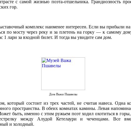
трасте с самой жизнью поэта-отшельника. Грандиозность прое
ских гор.
выставочный комплекс наименее нитересен. Если вы прибыли на 
ся по мосту через реку и за плетень на горку — к самому дому
ас 1 лари за входной билет. И тогда вы увидите сам дом.
Дом Важи Пшавелы
, который состоит из трех частей, не считая навеса. Одна ко
ного пространства. В обеих комнатах камины. Левая напомина
ожет быть, именно с этим ружьем поэт ходил охотиться в горы,
рестрелку между Алудой Кетелаури и чеченцами. Все вмес
ный и холодный.