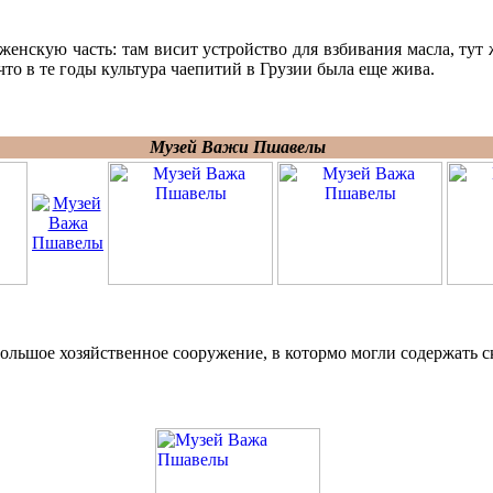
енскую часть: там висит устройство для взбивания масла, тут ж
 что в те годы культура чаепитий в Грузии была еще жива.
Музей Важи Пшавелы
ольшое хозяйственное сооружение, в котормо могли содержать с