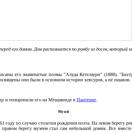
ед его домом. Дом распознается по ромбу из досок, который 
писаны его знаменитые поэмы "Алуда Кетелаури" (1888), "Бахт
 посвящены они были в основном истории хевсуров, а не пшавов.
оду и похоронили его на Мтацминде в
Пантеоне
.
Музей
61 году по случаю столетия рождения поэта. На левом берегу р
 правом берегу музеем стал сам небольшой домик. Все вместе