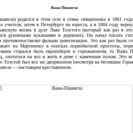
Важа Пшавела
авела) родился в этом селе в семье священника в 1861 год
а учителя, затем в Петербурге на юриста, а в 1884 году верну
тьянскую жизнь в духе Льва Толстого (который как раз в это
лся духовными исканиями в деревнях). Он начал писать сти
н противопоставлял фальши цивилизации. Это как раз были г
езжает на Мартинику в поисках первобытной простоты, пе
смани старался быть европейцем и горожанином, то Важа 
ц, охотиться на коз и жить в доме с каменным полом. Это в
что Толстой был все же дворянином (несмотря на бесившие Горь
шавела — настоящим крестьянином.