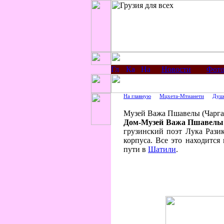
Новости
Фото
На главную
Мцхета-Мтианети
Душе
Музей Важа Пшавелы (Чарга
Дом-Музей Важа Пшавелы
грузинский поэт Лука Рази
корпуса. Все это находитс
пути в
Шатили
.