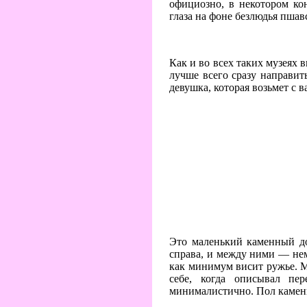
официозно, в некотором кон
глаза на фоне безлюдья пшав
Как и во всех таких музеях 
лучше всего сразу направить
девушка, которая возьмет с в
Это маленький каменный дом
справа, и между ними — нем
как минимум висит ружье. М
себе, когда описывал пе
минималистично. Пол камен