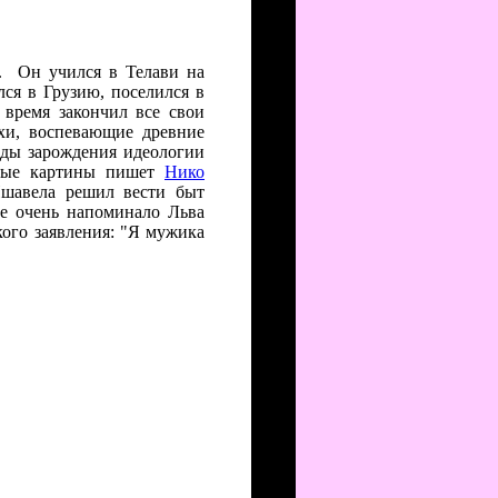
у. Он учился в Телави на
лся в Грузию, поселился в
 время закончил все свои
хи, воспевающие древние
оды зарождения идеологии
рвые картины пишет
Нико
Пшавела решил вести быт
се очень напоминало Льва
кого заявления: "Я мужика