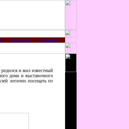
ии
Об авторе
Гостевая
е родился и жил известный
лого дома и выставочного
узей логично посещать по