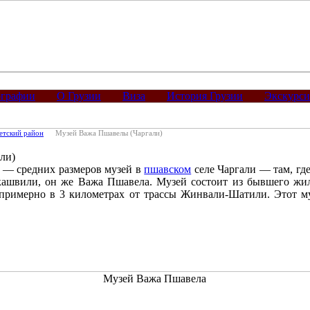
графии
О Грузии
Виза
История Грузии
Экскурс
тский район
Музей Важа Пшавелы (Чаргали)
ли)
— средних размеров музей в
пшавском
селе Чаргали — там, гд
кашвили, он же Важа Пшавела. Музей состоит из бывшего жи
я примерно в 3 километрах от трассы Жинвали-Шатили. Этот м