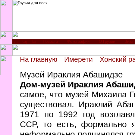
Новости
Фотографии
О Грузии
Виза
На главную
Имерети
Хонский р
Музей Ираклия Абашидзе
Дом-музей Ираклия Абаши
самое, что музей Михаила Г
существовал. Ираклий Аба
1971 по 1992 год возглав
ССР, то есть, формально я
неформально подчинялся гр