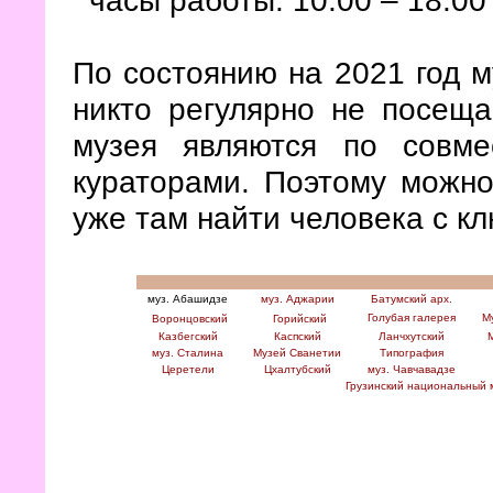
По состоянию на 2021 год му
никто регулярно не посеща
музея являются по совмес
кураторами. Поэтому можно
уже там найти человека с к
муз. Абашидзе
муз. Аджарии
Батумский арх.
Голубая галерея
Му
Воронцовский
Горийский
Казбегский
Каспский
Ланчхутский
муз. Сталина
Музей Сванетии
Типография
Церетели
Цхалтубский
муз. Чавчавадзе
Грузинский национальный