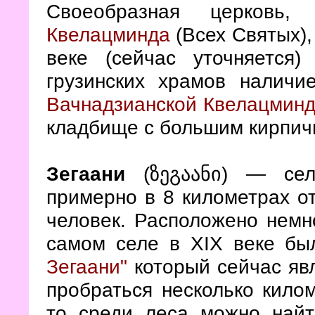
Своеобразная церковь
Квелацминда
(Всех Святых), 
веке (сейчас уточняется)
грузинских храмов наличи
Вачнадзианской Квелацминд
кладбище с большим кирпичн
Зегаани
(ზეგაანი) — сел
примерно в 8 километрах о
человек. Расположено немн
самом селе в XIX веке б
Зегаани"
который сейчас яв
пробраться несколько килом
то среди леса можно най