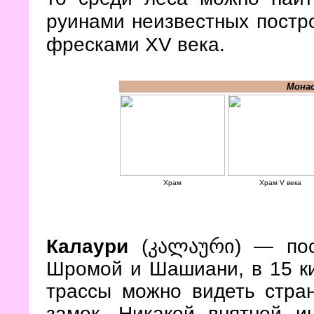
руинами неизвестных постр
фресками XV века.
Монас
Храм
Храм V века
Калаури
(კალაური)
— пос
Шромой и Шашиани, в 15 ки
трассы можно видеть стра
замок. Никакой внятной 