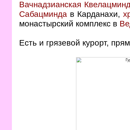
Вачнадзианская Квелацмин
Сабацминда
в Карданахи,
х
монастырский комплекс в
Ве
Есть и грязевой курорт, пря