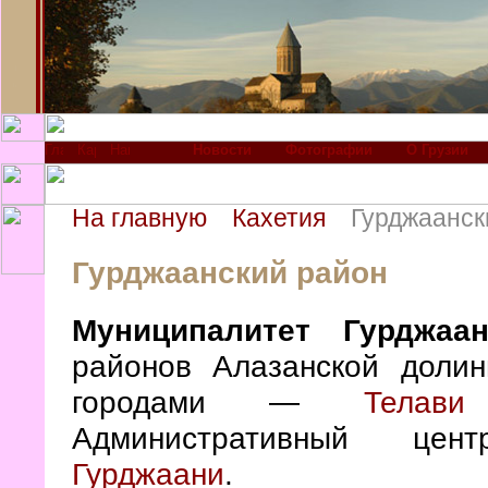
Новости
Фотографии
О Грузии
На главную
Кахетия
Гурджаанск
Гурджаанский район
Муниципалитет Гурджаа
районов Алазанской доли
городами —
Телави
Административный 
Гурджаани
.