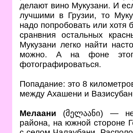
делают вино Мукузани. И ес
лучшими в Грузии, то Мук
надо попробовать или хотя б
сранвния остальных красн
Мукузани легко найти наст
можно. А на фоне этог
фотографироваться.
Попадание: это 8 километро
между Ахашени и Вазисубан
Мелаани
(მელაანი)
— не
района, на южной стороне Г
с селом Чалаубани. Располо