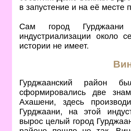
в запустение и на её месте
Сам город Гурджаани
индустриализации около с
истории не имеет.
Ви
Гурджаанский район б
сформировались две знам
Ахашени, здесь производ
Гурджаани, на этой индус
вырос целый город Гурджаан
районе пошло не так. Вин