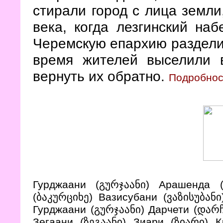
стирали город с лица земли,
века, когда лезгинский наб
Черемскую епархию раздели
время жителей выселили
вернуть их обратно.
Подробнос
Гурджаани (გურჯაანი) Арашенда (
(ბაკურციხე) Вазисубани (ვაზისუბან
Гурджаани (გურჯაანი) Дарчети (დარ
Зегаани (ზეგაანი) Зиари (ზიარი) 