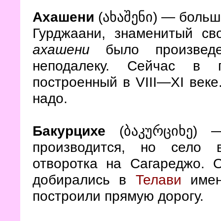
Ахашени
(
) — большо
ახაშენი
Гурджаани, знаменитый св
ахашени
было произве
неподалеку. Сейчас в п
построенный в VIII—XI веке
надо.
—
Бакурцихе
(ბაკურციხე)
производится, но село 
отворотка на Сагареджо.
добирались в
Телави
имен
построили прямую дорогу.