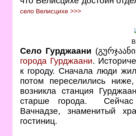
что Велисцихе достоин отде
село Велисцихе >>>
В
Село Гурджаани
(
გურჯაანი
города Гурджаани
. Историч
к городу. Сначала люди жи
потом переселились ниже,
возникла станция Гурджаан
старше города. Сейчас 
Вачнадзе, знаменитый х
гостиниц.