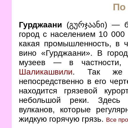
По
Гурджаани
(
) — б
გურჯაანი
город с населением 10 000 
какая промышленность, в ч
вино «Гурджаани». В город
музеев — в частности,
Шаликашвили
. Так же 
непосредственно в его черт
находится грязевой куро
небольшой реки. Здесь 
вулканов, которые регуля
жидкую горячую грязь.
Все пр