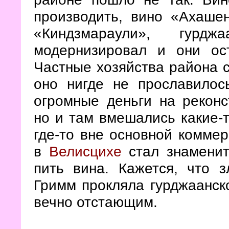
производить, вино «Ахаше
«Киндзмараули», гурд
модернизировал и они ос
Частные хозяйства района с
оно нигде не прославилос
огромные деньги на реконс
но и там вмешались какие-т
где-то вне основной комме
в
Велисцихе
стал знаменит
пить вина. Кажется, что з
Гримм прокляла гурджаанск
вечно отстающим.