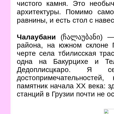
чистого камня. Это необы
архитектуры. Помимо сам
равнины, и есть стол с нав
Чалаубани
(ჩალაუბანი)
—
района, на южном склоне 
черте села тбилисская трас
одна на Бакурцихе и Те
Дедоплисцкаро. Я 
достопримечательностей,
памятник начала XX века: зд
станций в Грузии почти не о