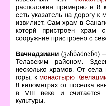
расположен примерно в 8 к
есть указатель на дорогу к 
извилист. Сам храм в Санаг
которй пристроен храм 
сооружние пристроено с сев
Вачнадзиани
(ვაჩნაძიანი) —
Телавским районом. Зде
несколько храмов. От села 
горы, к
монастырю Квелацм
8 километрах от поселка вве
в VIII веке и считается
культуры.