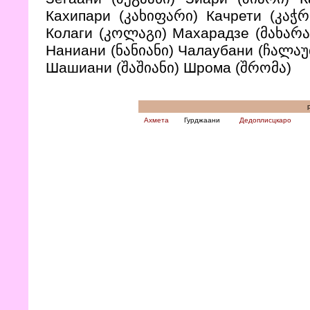
Кахипари (კახიფარი) Качрети (კაჭ
Колаги (კოლაგი) Махарадзе (მახარა
Наниани (ნანიანი) Чалаубани (ჩალაუ
Шашиани (შაშიანი) Шрома (შრომა)
р
Ахмета
Гурджаани
Дедоплисцкаро