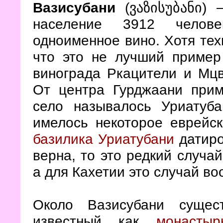
—
Вазисубани
(ვაზისუბანი)
население 3912 челове
одноименное вино. Хотя тех
что это не лучший пример 
винограда Ркацители и Мцв
От центра Гурджаани при
село называлось Уриатуба
имелось некоторое еврейск
базилика Уриатубани
датиро
верна, то это редкий случа
а для Кахетии это случай в
Около Вазисубани сущес
известный как
монасты