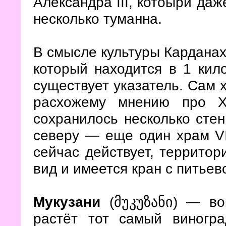
Александра III, котоырй даж
несколько туманна.
В смысле культуры Кардана
который находится в 1 кил
существует указатель. Сам х
расхожему мнению про X
сохранилось несколько стен
северу — еще один храм VI
сейчас действует, территор
вид и имеется кран с питье
— вокр
Мукузани
(მუკუზანი)
растёт тот самый виногра