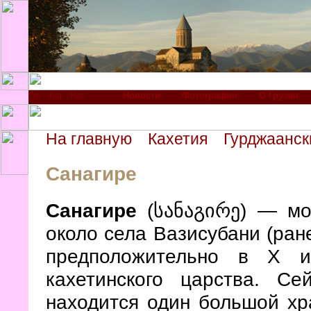
Новости
Фотографии
О Грузии
На главную
Кахетия
Гурджаанск
Санагире
Санагире
(
სანაგირე
) — мо
около села Вазисубани (ран
предположительно в X и
кахетинского царства. С
находится один большой хр