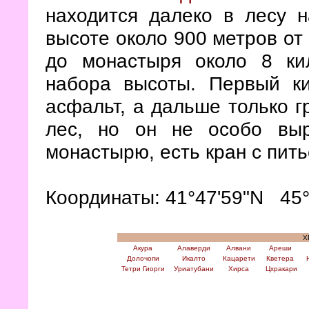
находится далеко в лесу н
высоте около 900 метров от
до монастыря около 8 ки
набора высоты. Первый к
асфальт, а дальше только г
лес, но он не особо выр
монастырю, есть кран с пить
Координаты: 41°47'59"N 45°
Х
Акура
Алаверди
Алвани
Ареши
Долочопи
Икалто
Кацарети
Кветера
Тетри Гиорги
Уриатубани
Хирса
Цхракари