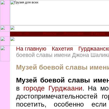
Новости
Фотографии
О Грузии
На главную
Кахетия
Гурджаанск
боевой славы имени Джона Шалик
Музей боевой славы имен
Музей боевой славы им
в
городе Гурджаани
. На мо
достопримечательностей го
посетить, особенно если