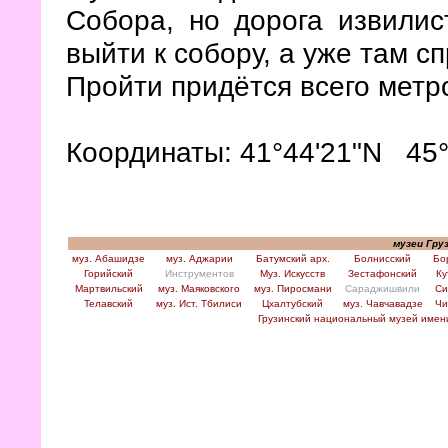
Собора, но дорога извилис
выйти к собору, а уже там с
Пройти придётся всего метр
Координаты: 41°44'21"N 45°
музеи Гру
муз. Абашидзе
муз. Аджарии
Батумский арх.
Болнисский
Бо
Горийский
Инструментов
Муз. Искусств
Зестафонский
Ку
Мартвильский
муз. Маяковского
муз. Пиросмани
Сараджишвили
Си
Телавский
муз. Ист. Тбилиси
Цхалтубский
муз. Чавчавадзе
Чи
Грузинский национальный музей име