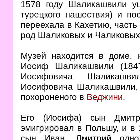
1578 году Шаликашвили уш
турецкого нашествия) и по
переехала в Кахетию, часть 
род Шаликовых и Чаликовы
Музей находится в доме, к
Иосиф Шаликашвили (184
Иосифовича Шаликашв
Иосифовича Шаликашвили, г
похороненого в
Веджини
.
Его (Иосифа) сын Дмитр
эмигрировал в Польшу, и в 
сын Иван. Дмитрий одно