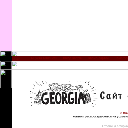
Мцхета-Мтианети
Шида-Картли
Квемо-Картли
Самегре
© tra
контент распространяется на условиях
Страница сформи