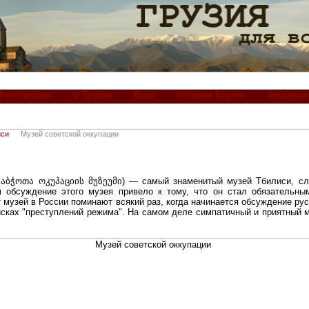
Фотографии
О Грузии
Виза
История Грузии
Экскурси
иси
Музей советской оккупации
საბჭოთა ოკუპაციის მუზეუმი
) — самый знаменитый музей Тбилиси, сл
м обсуждение этого музея привело к тому, что он стал обязательн
 музей в России поминают всякий раз, когда начинается обсуждение рус
писках "преступлений режима". На самом деле симпатичный и приятный 