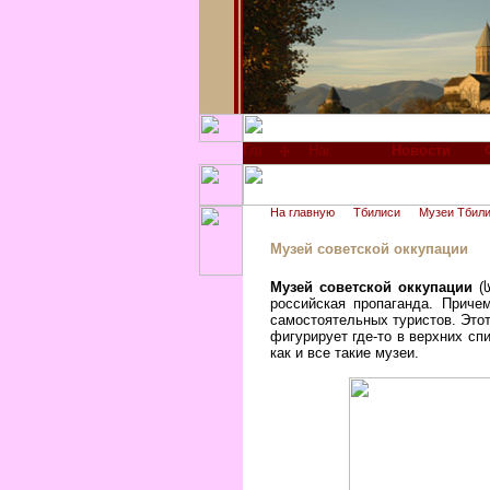
Новости
На главную
Тбилиси
Музеи Тбил
Музей советской оккупации
Музей советской оккупации
(
российская пропаганда. Приче
самостоятельных туристов.
Этот
фигурирует где-то в верхних с
как и все такие музеи.