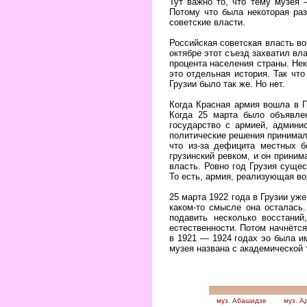
Тут важно то, что тему музея 
Потому что была некоторая раз
советские власти.
Российская советская власть во
октябре этот съезд захватил вл
процента населения страны. Нек
это отдельная история. Так что
Грузии было так же. Но нет.
Когда Красная армия вошла в Г
Когда 25 марта было объявлен
государство с армией, админи
политические решения принимала
что из-за дефицита местных 
грузинский ревком, и он приним
власть. Ровно год Грузия сущес
То есть, армия, реализующая во
25 марта 1922 года в Грузии уж
каком-то смысле она осталась.
подавить несколько восстани
естественности. Потом начнётся
в 1921 — 1924 годах эо была и
музея названа с академической
муз. Абашидзе
муз. А