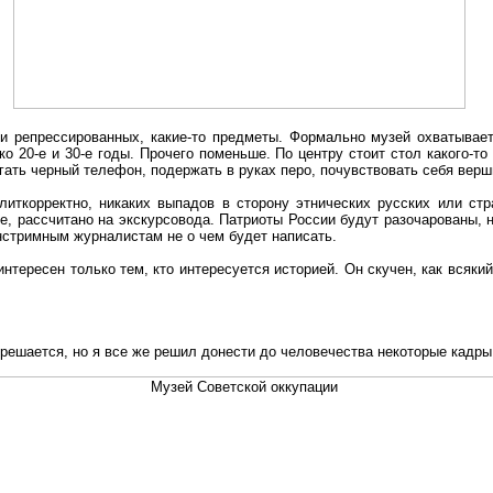
и репрессированных, какие-то предметы. Формально музей охватывает 
о 20-е и 30-е годы. Прочего поменьше. По центру стоит стол какого-то
огать черный телефон, подержать в руках перо, почувствовать себя вер
литкорректно, никаких выпадов в сторону этнических русских или ст
е, рассчитано на экскурсовода. Патриоты России будут разочарованы, н
йнстримным журналистам не о чем будет написать.
интересен только тем, кто интересуется историей. Он скучен, как всяк
решается, но я все же решил донести до человечества некоторые кадры