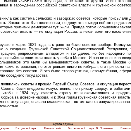
— именно СОВЕТСКАЯ оккупация, а не какая-то другая. И вот эта окк
ница в зарождении российской советской власти и грузинской советск
зникла как система сельских и заводских советов, которые присылали д
асть. Захват этот был незаконным, но депутаты съезда всё же представ
оторые признаки демократии тут были. Правда потом большевики захват
 советская власть — не оккупация России, а некая воля его населения
рузию в марте 1921 года, в стране не было советов вообще. Коммунис
о о создании Грузинской Советской Социалистической Республики, 
страцией, репрессивным аппаратом и так далее, но без народного пр
 российская советская власть у себя в Москве. И она не спешила созда
большевиков это были бы меньшевистские советы, а такие Москве 
ал какие-то решения, но этот ревком никто не избирал, его принесла н
твовала без советов. И это была стопроцентная, незамутнённая, сфери
лю соседнего государства.
е появились советы и прошёл Первый Съезд Советов, и оккупация перест
 Советы были внедрены искусственно, по приказу сверху, и работали
й, чтобы к 1924 году очистить страну от инакомыслящих и придат
 борьба за доверие народа, и к 30-м годам грузинская советская власть
менно оккупация, сначала классическая, потом слегка завуалированная
 точностью.
музеи Грузии
джарии
Батумский арх.
Болнисский
Боржомский
муз. В. Пшавелы
Вански