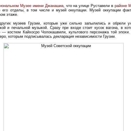
иональном Музее имени Джанашиа
, что на улице Руставели в
районе 
е его отделы, в том числе и музей оккупации. Музей оккупации фак
вом этаже.
других музеев Грузии, которые уже сильно запылились и обрели у
кой и печальной музыкой. Сразу при входе стоит кусок вагона, в кот
ее — костюм Кайхосро Чолокашвили, культового персонажа той эпохи.
перо, которым подписывалась декларация независимости Грузии.