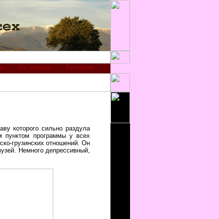
и
Об авторе
Гостевая
аву которого сильно раздула
ым пунктом программы у всех
ско-грузинских отношений. Он
музей. Немного депрессивный,