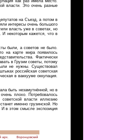
упация как раз имела место.
ой власти. Это очень разные
епутатов на Съезд, а потом в
ляли интересы очень большого
или власть уже в советах, но
. И некоторым кажется, что в
ты были, а советов не было.
то на карте мира появилось
едставительства. Фактически
вать в Грузии советы, потому
были не нужны. Существовал
а штыках российская советская
ческая в ваккууме оккупация.
ала быть незамутнённой, но в
 очень плохо. Потребовалось
ь советской власти иллюзию
 станет именно грузинской. Но
. И в этом смысле экспозиция
й арх.
Воронцовский