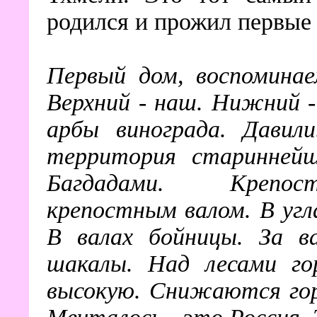
родился и прожил первые
Первый дом, воспомина
Верхний - наш. Нижний -
арбы винограда. Давил
территория стариннейш
Багдадами. Крепост
крепостным валом. В угл
В валах бойницы. За в
шакалы. Над лесами го
высокую. Снижаются горы