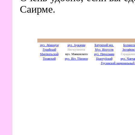
Саирме.
муз. Абашидзе
муз. Аджарии
Батумский арх.
Болнисс
Горийский
Инструментов
Муз. Искусств
Зестафонс
Мартвильский
муз. Маяковского
муз. Пиросмани
Сараджиш
Телавский
муз. Ист. Тбилиси
Цхалтубский
муз. Чавча
Грузинский национальный