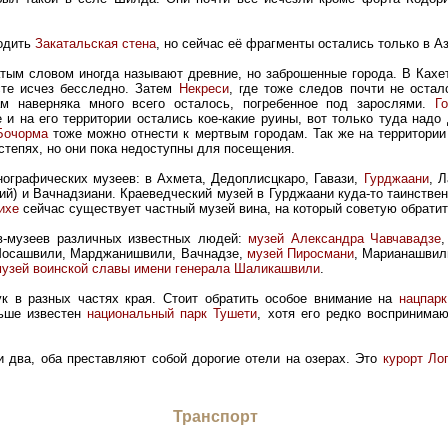
ходить
Закатальская стена
, но сейчас её фрагменты остались только в А
атым словом иногда называют древние, но заброшенные города. В Кахе
сте исчез бесследно. Затем
Некреси
, где тоже следов почти не оста
ам наверняка много всего осталось, погребенное под зарослями.
Г
 и на его территории остались кое-какие руины, вот только туда надо
 Бочорма
тоже можно отнести к мертвым городам. Так же на территории
степях, но они пока недоступны для посещения.
ографических музеев: в Ахмета, Дедоплисцкаро, Гавази,
Гурджаани
, 
й) и Вачнадзиани. Краеведческий музей в Гурджаани куда-то таинственн
ихе
сейчас существует частный музей вина, на который советую обратит
в-музеев различных известных людей:
музей Александра Чавчавадзе
,
Мосашвили, Марджанишвили, Вачнадзе,
музей Пиросмани
, Марианашвил
узей воинской славы имени генерала Шаликашвили
.
ук в разных частях края. Стоит обратить особое внимание на
нацпар
льше известен
национальный парк Тушети
, хотя его редко воспринимаю
и два, оба преставляют собой дорогие отели на озерах. Это
курорт Ло
Транспорт