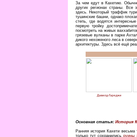
За чем едут в Кахетию. Обычно
других регионах страны. Все
здесь. Некоторый траффик тур
тушинские башни, однако плоха
степь, где водятся интересны
первую тройку достопримечат
посмотреть на живых ваххабитов
грязевые вулканы в парке Ахта
дикого нехоженого леса в север
архитектуры. Здесь всё ещё ре
Давилд-Гареджи
Основная статья:
История 
Ранняя история Кахети весьма 
только тут сохранились
руины 