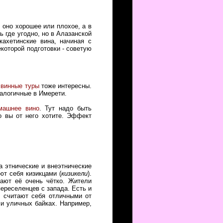
о оно хорошее или плохое, а в
ь где угодно, но в Алазанской
кахетинские вина, начиная с
которой подготовки - советую
е
винные туры
тоже интересны.
налогичные в Имерети.
машнее вино
. Тут надо быть
о вы от него хотите. Эффект
а этнические и внеэтнические
ют себя кизикцами (
кизикели
).
ают её очень чётко. Жители
ереселенцев с запада. Есть и
, считают себя отличными от
 и уличных байках. Например,