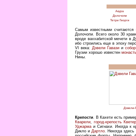
Акура
Долочопи
Тетри Гиорги
Самым известными считаются
Долочопи. Всего около 30 хра
вроде ваххабитской мечети в Д
ибо строились еще в эпоху пер
VI века:
Дзвели Гавази
и
собор
Грузии хорошо известен
монаст
Нины.
Дзвели-
Крепости
. В Кахети есть приме
Кварели
,
город-крепость Квете
Уджарма
и Сигнахи. Иногда к 
Дикло и
Дартло
. Некогда здес
российские форты. Например, 