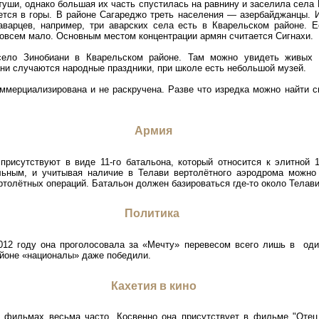
туши, однако большая их часть спустилась на равнину и заселила села
ется в горы. В районе Сагареджо треть населения — азербайджанцы. И
аварцев, например, три аварских села есть в Кварельском районе. Е
 совсем мало. Основным местом концентрации армян считается Сигнахи.
село Зинобиани в Кварельском районе. Там можно увидеть живых
ни случаются народные праздники, при школе есть небольшой музей.
оммерциализирована и не раскручена. Разве что изредка можно найти 
Армия
присутствуют в виде 11-го батальона, который относится к элитной 1
льным, и учитывая наличие в Телави вертолётного аэродрома можно
толётных операций. Батальон должен базироваться где-то около Телави
Политика
012 году она проголосовала за «Мечту» перевесом всего лишь в оди
йоне «националы» даже победили.
Кахетия в кино
х фильмах весьма часто. Косвенно она присутствует в фильме "Отец