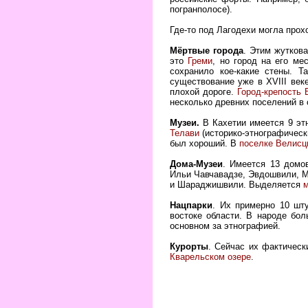
погранполосе).
Где-то под Лагодехи могла про
Мёртвые города
. Этим жутков
это
Греми
, но город на его ме
сохранило кое-какие стены. Т
существование уже в XVIII веке
плохой дороге.
Город-крепость
несколько древних поселений в 
Музеи.
В Кахетии имеется 9 этн
Телави
(историко-этнографически
был хороший. В
поселке Велисц
Дома-Музеи
. Имеется 13 домо
Ильи Чавчавадзе, Эвдошвили, 
и Шараджишвили. Выделяется
м
Нацпарки
. Их примерно 10 шт
востоке области. В народе бо
основном за этнографией.
Курорты
. Сейчас их фактическ
Кварельском озере
.