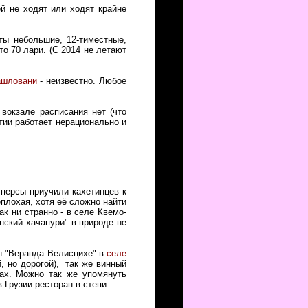
й не ходят или ходят крайне
ты небольшие, 12-тиместные,
о 70 лари. (С 2014 не летают
ашловани
- неизвестно. Любое
вокзале расписания нет (что
тии работает нерационально и
 персы приучили кахетинцев к
плохая, хотя её сложно найти
 как ни странно - в селе Квемо-
инский хачапури" в природе не
ан "Веранда Велисцихе" в
селе
й, но дорогой), так же винный
бах. Можно так же упомянуть
в Грузии ресторан в степи.