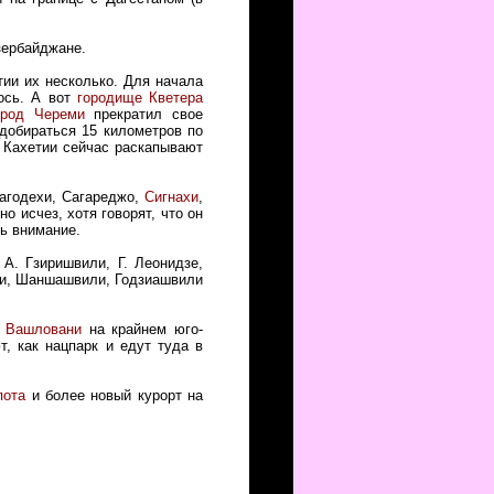
зербайджане.
тии их несколько. Для начала
лось. А вот
городище Кветера
ород Череми
прекратил свое
 добираться 15 километров по
 Кахетии сейчас раскапывают
Лагодехи, Сагареджо,
Сигнахи
,
о исчез, хотя говорят, что он
ь внимание.
 А. Гзиришвили, Г. Леонидзе,
и, Шаншашвили, Годзиашвили
к Вашловани
на крайнем юго-
т, как нацпарк и едут туда в
пота
и более новый курорт на