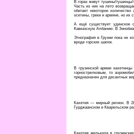
В горах живут тушины/тушинцы/
Часть из них на лето возвраща
обитает некоторое количество 
осетины, греки и армяне, но их
А ещё существует удинское 
Кавказскую Албанию. В Зинобиа
Этнография в Грузии пока не к
вроде горских шапок.
В грузинской армии кахетинцы 
горнострелковым, то аэромоби
предназначен для десантных вер
Кахетия — мирный регион. В 2
Гурджаанском и Кварельском ра
Кахетия мелькала в грузински