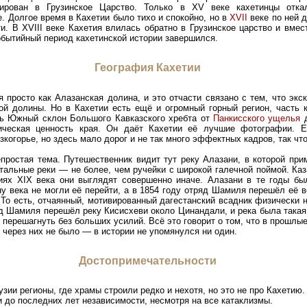
ирован в Грузинское Царство. Только в XV веке кахетинцы отка
. Долгое время в Кахетии было тихо и спокойно, но в
XVII
веке по ней 
и. В XVIII веке Кахетия влилась обратно в Грузинское царство и вмес
обытийный период кахетинской истории завершился.
География Кахетии
 просто как Алазанская долина, и это отчасти связано с тем, что экс
й долины. Но в Кахетии есть ещё и огромный горный регион, часть к
сь Южный склон Большого Кавказского хребта от
Панкисского ущелья
д
ическая ценность края. Он даёт Кахетии её лучшие фотографии. Е
когорье, но здесь мало дорог и не так много эффектных кадров, так что
епростая тема. Путешественник видит тут реку Алазани, в которой при
тальные реки — не более, чем ручейки с широкой галечной поймой. Каз
иях XIX века они выглядят совершенно иначе. Алазани в те годы был
у века не могли её перейти, а в 1854 году отряд Шамиля перешёл её 
 То есть, отчаянный, мотивированный дагестанский всадник физически н
д Шамиля перешёл реку Кисисхеви около Цинандали, и река была такая 
 перешагнуть без больших усилий. Всё это говорит о том, что в прошлы
 через них не было — в истории не упомянулся ни один.
Достопримечательности
рузии регионы, где храмы строили редко и нехотя, но это не про Кахетию
ти до последних лет независимости, несмотря на все катаклизмы.