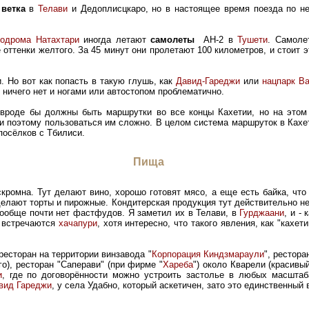
ветка
в
Телави
и Дедоплисцкаро, но в настоящее время поезда по не
родрома Натахтари
иногда летают
самолеты
АН-2 в
Тушети
. Самоле
ттенки желтого. За 45 минут они пролетают 100 километров, и стоит эт
. Но вот как попасть в такую глушь, как
Давид-Гареджи
или
нацпарк В
о ничего нет и ногами или автостопом проблематично.
 вроде бы должны быть маршрутки во все концы Кахетии, но на этом 
 и поэтому пользоваться им сложно. В целом система маршруток в Кахе
посёлков с Тбилиси.
Пища
кромна. Тут делают вино, хорошо готовят мясо, а еще есть байка, что
елают торты и пирожные. Кондитерская продукция тут действительно не
вообще почти нет фастфудов. Я заметил их в Телави, в
Гурджаани
, и -
а встречаются
хачапури
, хотя интересно, что такого явления, как "кахет
есторан на территории винзавода "
Корпорация Киндзмараули
", рестор
го), ресторан "Саперави" (при фирме "
Хареба
") около Кварели (красивы
и
, где по договорённости можно устроить застолье в любых масшта
вид Гареджи
, у села Удабно, который аскетичен, зато это единственный 