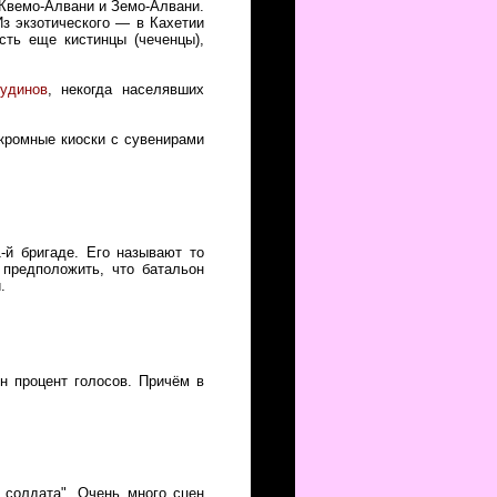
 Квемо-Алвани и Земо-Алвани.
з экзотического — в Кахетии
сть еще кистинцы (чеченцы),
удинов
, некогда населявших
скромные киоски с сувенирами
-й бригаде. Его называют то
 предположить, что батальон
.
н процент голосов. Причём в
 солдата". Очень много сцен