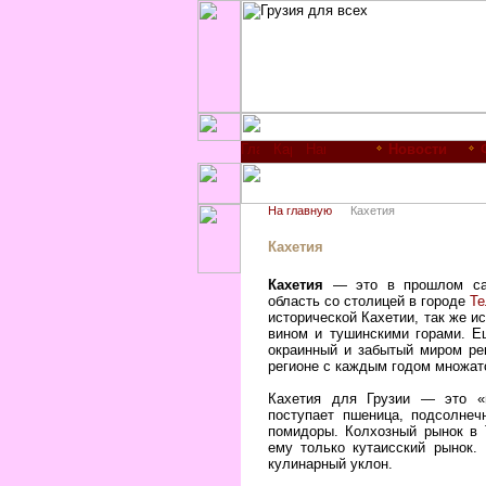
Новости
На главную
Кахетия
Кахетия
Кахетия
— это в прошлом сам
область со столицей в городе
Те
исторической Кахетии, так же и
вином и тушинскими горами. Е
окраинный и забытый миром рег
регионе с каждым годом множат
Кахетия для Грузии — это «в
поступает пшеница, подсолнеч
помидоры. Колхозный рынок в 
ему только кутаисский рынок.
кулинарный уклон.