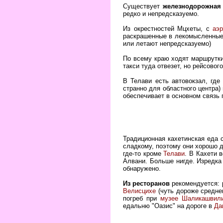
Существует
железнодорожная 
редко и непредсказуемо.
Из окрестностей Мцхеты, с
аэ
раскрашенные в лекомысленные о
или летают непредсказуемо)
По всему краю ходят маршрутки
такси туда отвезет, но рейсовог
В Телави есть автовокзал, где
странно для областного центра)
обеспечивает в основном связь 
Традиционная кахетинская еда с
сладкому, поэтому они хорошо д
где-то кроме
Телави
. В Кахети 
Алвани. Больше нигде. Изредк
обнаружено.
Из ресторанов
рекомендуется: р
Велисцихе
(чуть дороже средне
погреб при
музее Шаликашвил
едальню "Оазис" на дороге в
Да