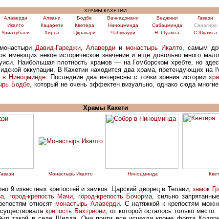
ХРАМЫ КАХЕТИИ
Алаверди
Алвани
Бодбе
Вачнадзиани
Веджини
Гавази
Икалто
Кацарети
Кветера
Ниноцминда
Сабацминда
Санагире
Уриатубани
Хирса
Цхракари
Чабукаури
Н. Шуамта
С.Шуамта
 монастыри
Давид-Гареджи
,
Алаверди
и
монастырь Икалто
, самым др
мов имеющих некое историческое значение и ещё довольно много мало
уиси. Наибольшая плотность храмов — на Гомборском хребте, но здес
сидской оккупации. В Кахетии находится два храма, претендующих на I
 в Ниноцминде
. Последние два интересны с точки зрения истории
хра
ырь Бодбе
, который не очень эффектен визуально, однако сюда многи
Храмы Кахети
Гавази
Монастырь Икалто
Ниноцминда
Кве
рно 9 известных крепостей и замков. Царский дворец в Телави,
замок Г
ра
,
город-крепость Мачи
,
город-крепость Бочорма
, сильно запрятанны
крепостям относят
монастырь Алаверди
. С натяжкой к крепостям можн
ь существовала
крепость Бахтриони
, от которой осталось только место.
был такой в селе Шилда. Они почти все исчезли кроме форта Кодори