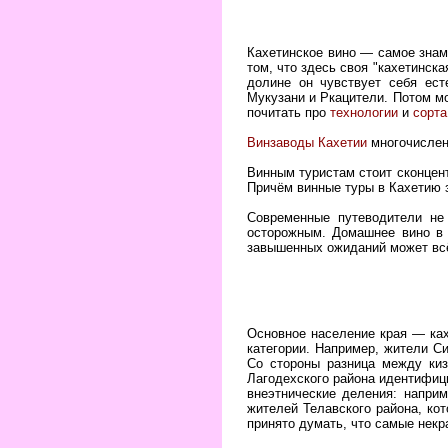
Кахетинское вино — самое знаме
том, что здесь своя "кахетинска
долине он чувствует себя ест
Мукузани и Ркацители. Потом мо
почитать про
технологии
и
сорта
Винзаводы Кахетии
многочисленн
Винным туристам стоит сконцен
Причём винные туры в Кахетию 
Современные путеводители не
осторожным. Домашнее вино в 
завышенных ожиданий может всё
Основное население края — кахе
категории. Например, жители Си
Со стороны разница между киз
Лагодехского района идентифици
внеэтнические деления: наприм
жителей Телавского района, ко
принято думать, что самые не