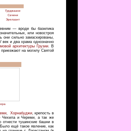
Гурджаани
Сачини
Эрелаант
евним — вроде бы базилика
значительных, или новостроя
ь они сильно замаскированы,
V век и два храма однозначно
мовой архитектуры Грузии
. В
е приезжают на могилу Святой
тера
реми
,
Хорнабуджи
, крепость в
е Чехила и Череми, а так же
о отнести тушинские башни в
 Было ещё такое явление, как
 на границе с Дагестаном (в