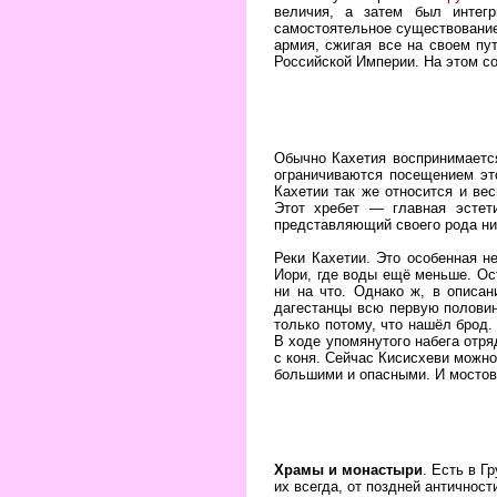
величия, а затем был интегр
самостоятельное существование
армия, сжигая все на своем пут
Российской Империи. На этом с
Обычно Кахетия воспринимается
ограничиваются посещением это
Кахетии так же относится и ве
Этот хребет — главная эстет
представляющий своего рода низ
Реки Кахетии. Это особенная н
Иори, где воды ещё меньше. Ос
ни на что. Однако ж, в описан
дагестанцы всю первую половин
только потому, что нашёл брод.
В ходе упомянутого набега отря
с коня. Сейчас Кисисхеви можно
большими и опасными. И мостов
Храмы и монастыри
. Есть в Г
их всегда, от поздней античнос