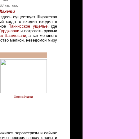
0 кв. км.
Кахети
х здесь существует Ширакская
ый когда-то входил входил в
зное
Панкисское ущелье
, где
Гурджаани
и потрогать руками
рк Вашловани
, а так же много
ство мелкой, неведомой миру
Хорнабуджи
рижился зороастризм и сейчас
егион пережил эпоху славы и