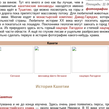
 за вином. Тут его много и оно как бы лучше, чем в
Площадь: 11 00
 знаменитые
кахетинские винзаводы
находятся именно
фотографии 
изма идёт в
Тушетию,
где можно посмотреть на горы и
я дорога пока препятствует массовому потоку. Для любителей животны
е змеи. Многие ездят в
монастырский комплекс Давид-Гареджи
, котор
ельностей страны. Любители истории XX века могут посетить идио
 и покататься на лошадях. Поклонники геологии могут заехать в город
ла. Из природного здесь есть горный
нацпарк Лагодехи
и степной
нацпа
ной части области.
А ещё по глухим лесам и ущельям разбросано множе
ально сделать первую в истории фотографию какого-нибудь храма.
Кахети
Сигнахи
винзавод Шато-Зегаани
нацпарк Лагодехи
История Кахетии
Кахетии
туманна и не до конца изучена. Здесь очень рано появились персы, п
зороастрийского храма
— около монастыря Некреси. В XI веке этот р