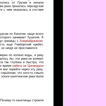
лолись от Грузии и начали
два раза прошлась персидская
те с ним оказалась в составе
курсии по Кахетии чаще всего
оторого занимает Тушетия. К
о границы с
Азербайджаном
.
сть ещё Гомборский хребет,
 он нигде не прославился.
мерно по колено воды, и реку
алось бы, эти реки не влияют
а так глубока и быстра, что
во время
набега на Цинандали
е мог перейти через эту реку.
серьёзная, что кого-то смыло
е эпохи кахетинские реки были
. Почему-то кахетинцы строили