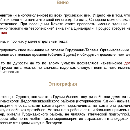
Вино
нитое (и многочисленное) из всех грузинских вин. И дело не в том, чт
я" технология и почти что свой виноград. То есть, Саперави можно сажат
ественнее. При посещении Кахети стоит пробовать именно здешние 
жно перейти на "европейские" вина типа Цинандали. Процесс требует не
 вин
.
ы, и про них у меня отдельный текст.
трировать свое внимание на отрезке Гурджаани-Телави. Организованны
занимают меньше времени (обычно 1 день) и обходятся дешевле, чем а
 то по дурости не то по злому умыслу восхваляют кахетинское
до
Грузии пить можно, но сначала надо как следует понять, чего именн
 испортить.
Этнография
тинцы. Однако, как часто в Грузии бывает, внутри себя они делятся н
гнахскогои Дедоплисцкарийского районов (историческое Кизики) называ
икцами и остальными кахетинцами неразличима, но сами они различ
руют себя как эретийцев. Но там же в районе есть и большая примесь п
ер, жители Гурджаанского района, не являясь этнической подгруппой
торых обычно не любят. Такое мировосприятие выражается в анекдотах
красивые женщины живут в Лагодехи.