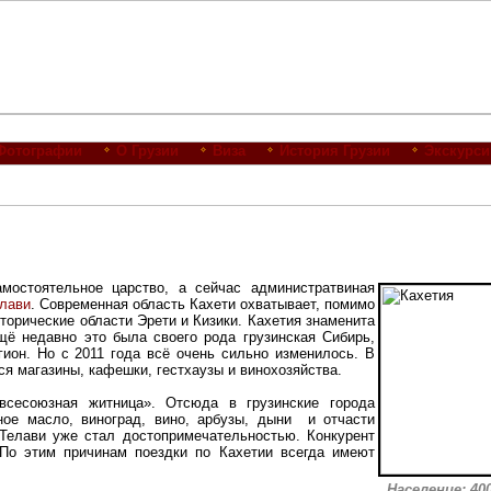
Фотографии
О Грузии
Виза
История Грузии
Экскурси
остоятельное царство, а сейчас администратвиная
лави
. Современная область Кахети охватывает, помимо
сторические области Эрети и Кизики. Кахетия знаменита
щё недавно это была своего рода грузинская Сибирь,
ион. Но с 2011 года всё очень сильно изменилось. В
ся магазины, кафешки, гестхаузы и винохозяйства.
сесоюзная житница». Отсюда в грузинские города
ное масло, виноград, вино, арбузы, дыни и отчасти
Телави уже стал достопримечательностью. Конкурент
 По этим причинам поездки по Кахетии всегда имеют
Население: 400