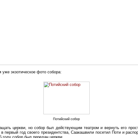
 уже экзотическое фото собора:
Потийский собор
ащать церкви, но собор был действующим театром и вернуть его прост
, в первый год своего президентства, Саакашвили посетил Поти и распо
5 году собор был передан церкви.