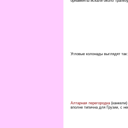
орнаменты искали около Трапез
Угловые колонады выглядят так:
Алтарная перегородка
(канкели)
вполне типична для Грузии, с н