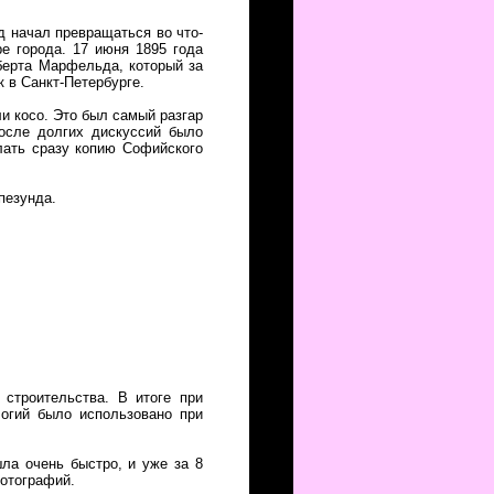
д начал превращаться во что-
е города. 17 июня 1895 года
берта Марфельда, который за
 в Санкт-Петербурге.
ли косо. Это был самый разгар
После долгих дискуссий было
лать сразу копию Софийского
пезунда.
 строительства. В итоге при
логий было использовано при
ла очень быстро, и уже за 8
отографий.