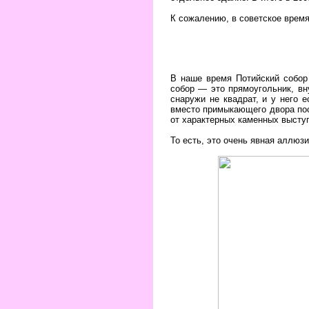
К сожалению, в советское врем
В наше время Потийский собор
собор — это прямоугольник, вн
снаружи не квадрат, и у него 
вместо примыкающего двора пос
от характерных каменных выступо
То есть, это очень явная аллюзи