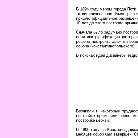
В 1894 году мэром города Поти 
то цивилизованное. Было решен
пришло официальное разрешение
10 лет до этого построил армян
Сначала было задумано построит
политики русификации (котора
решено построить храм в неов
собора (константинопольского).
В поисках идей дизайнеры ездил
Возникли и некоторые труднос
постройке применили очень мн
постройке церкви.
В 1906 году на Крестовоздвиже
месяцев собор был завершён. С