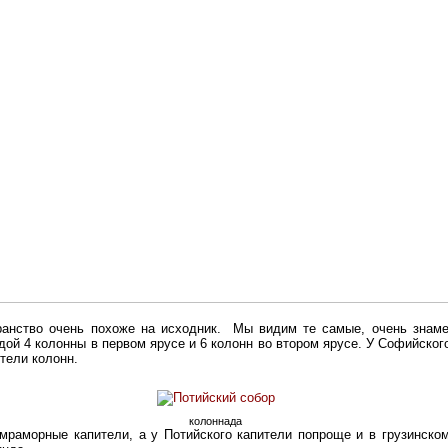
ранство очень похоже на исходник. Мы видим те самые, очень знам
дой 4 колонны в первом ярусе и 6 колонн во втором ярусе. У Софийско
тели колонн.
колоннада
раморные капители, а у Потийского капители попроще и в грузинском