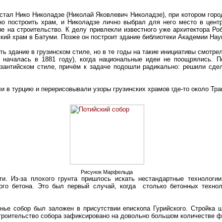
стал Нико Николадзе (Николай Яковлевич Николадзе), при котором горо
о построить храм, и Николадзе лично выбрал для него место в центр
 на строительство. К делу привлекли известного уже архитектора Ро
ский храм в Батуми. Позже он построит здание библиотеки Академии Наук
ь здание в грузинском стиле, но в те годы на такие инициативы смотре
я началась в 1881 году), когда национальные идеи не поощрялись. 
изантийском стиле, причём к задаче подошли радикально: решили сде
и в турцию и перерисовывали узоры грузинских храмов где-то около Тра
Рисунок Марфельда
ти. Из-за плохого грунта пришлось искать нестандартные технологии
ого бетона. Это был первый случай, когда столько бетонных техно
нье собор был заложен в присутствии епископа Гурийского. Стройка ш
троительство собора зафиксировано на довольно большом количестве ф