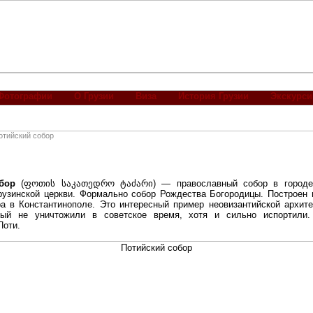
Фотографии
О Грузии
Виза
История Грузии
Экскурси
отийский собор
бор
(
ფოთის საკათედრო ტაძარი
) — православный собор в городе
рузинской церкви. Формально собор Рождества Богородицы. Построен в
а в Константинополе. Это интересный пример неовизантийской архите
рый не уничтожили в советское время, хотя и сильно испортили
Поти.