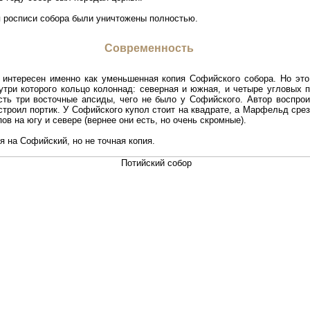
я росписи собора были уничтожены полностью.
Современность
 интересен именно как уменьшенная копия Софийского собора. Но это
утри которого кольцо колоннад: северная и южная, и четыре угловых 
есть три восточные апсиды, чего не было у Софийского. Автор воспро
троил портик. У Софийского купол стоит на квадрате, а Марфельд срез
в на югу и севере (вернее они есть, но очень скромные).
я на Софийский, но не точная копия.