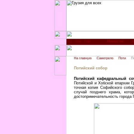
Новости
На главную
Самегрело
Поти
П
Потийский собор
Потийский кафедральный со
Потийской и Хобской епархии Г
точная копия Софийского собор
случай позднего храма, кото
достопримечательность города 