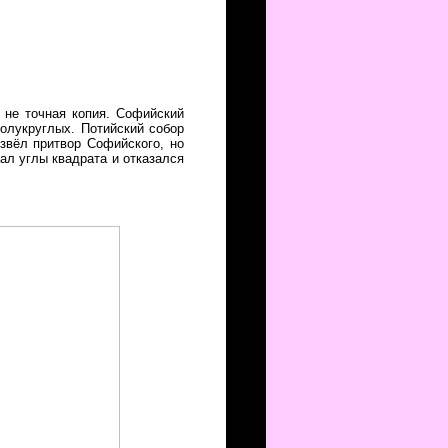
 не точная копия. Софийский
полукруглых. Потийский собор
извёл притвор Софийского, но
ал углы квадрата и отказался