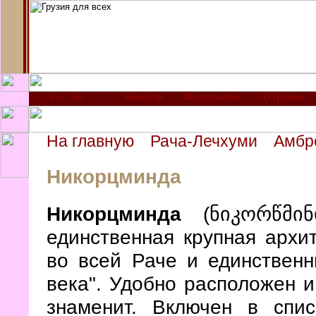
Новости
Фотографии
О Грузии
На главную
Рача-Лечхуми
Амбр
Никорцминда
Никорцминда
(ნიკორწმინ
единственная крупная архи
во всей Раче и единственн
века". Удобно расположен и
знаменит. Включен в сп