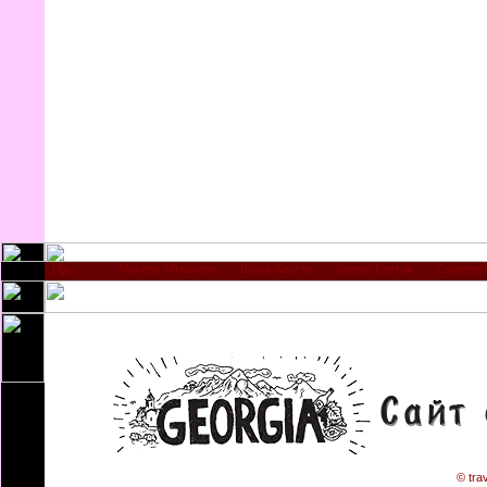
Мцхета-Мтианети
Шида-Картли
Квемо-Картли
Самегре
© tra