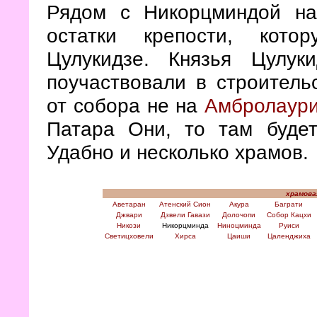
Рядом с Никорцминдой на
остатки крепости, кото
Цулукидзе. Князья Цулуки
поучаствовали в строитель
от собора не на
Амбролаур
Патара Они, то там будет
Удабно и несколько храмов.
храмова
Аветаран
Атенский Сион
Акура
Баграти
Джвари
Дзвели Гавази
Долочопи
Собор Кацхи
Никози
Никорцминда
Ниноцминда
Руиси
Светицховели
Хирса
Цаиши
Цаленджиха