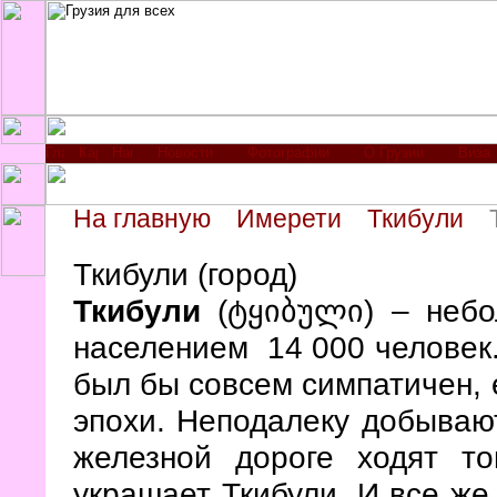
Новости
Фотографии
О Грузии
Виза
На главную
Имерети
Ткибули
Ткибули (город)
Ткибули
(
) – неб
ტყიბული
населением 14 000 человек.
был бы совсем симпатичен, 
эпохи. Неподалеку добывают
железной дороге ходят т
украшает Ткибули. И все же