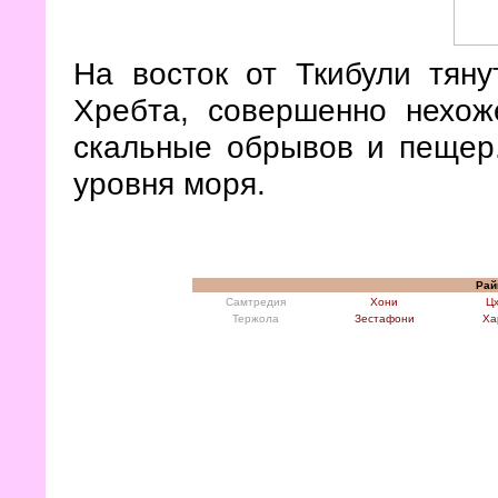
На восток от Ткибули тяну
Хребта, совершенно нехож
скальные обрывов и пещер
уровня моря.
Рай
Самтредия
Хони
Цх
Тержола
Зестафони
Ха