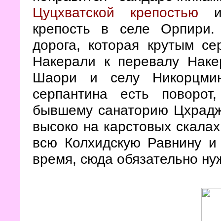
Цуцхватской крепостью
и 
крепость в селе Орпири.
дорога, которая крутым се
Накерали к перевалу Наке
Шаори и селу Никорцмин
серпантина есть поворот
бывшему санаторию Цхрадж
высоко на карстовых скалах
всю Колхидскую Равнину и 
время, сюда обязательно ну