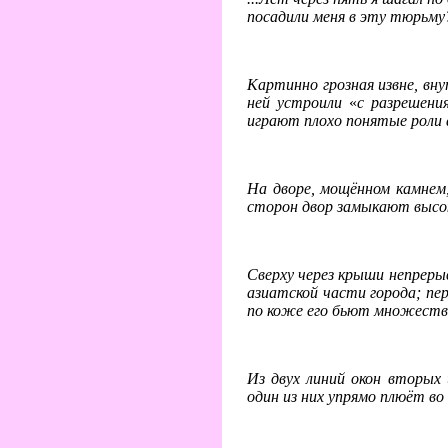
посадили меня в эту тюрьму
Картинно грозная извне, вн
ней устроили
«
с разрешени
играют плохо понятые роли 
На дворе, мощённом камнем,
сторон двор замыкают высок
Сверху через крыши непреры
азиатской части города; пер
по коже его бьют множеств
Из двух линий окон вторых
один из них упрямо плюёт во