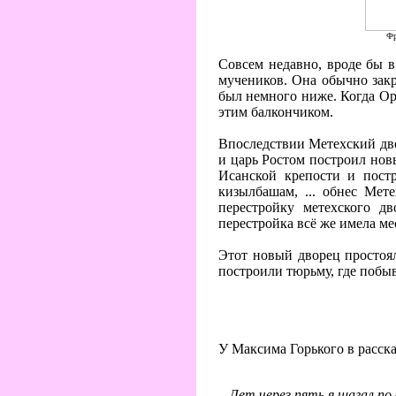
Фр
Совсем недавно, вроде бы в
мучеников. Она обычно зак
был немного ниже. Когда Ор
этим балкончиком.
Впоследствии Метехский дв
и царь Ростом построил но
Исанской крепости и пост
кизылбашам, ... обнес Мет
перестройку метехского д
перестройка всё же имела ме
Этот новый дворец простоял
построили тюрьму, где побы
У Максима Горького в расск
...Лет через пять я шагал п