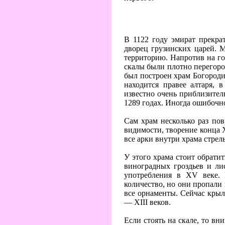
В 1122 году эмират прекра
дворец грузинских царей. М
территорию. Напротив на г
скалы были плотно перегоро
был построен храм Богород
находится правее алтаря, 
известно очень приблизител
1289 годах. Иногда ошибочно
Сам храм несколько раз пов
видимости, творение конца X
все арки внутри храма стрел
У этого храма стоит обратит
виноградных гроздьев и ли
употребления в XV веке
количество, но они пропали
все орнаменты. Сейчас крыл
— XIII веков.
Если стоять на скале, то вн