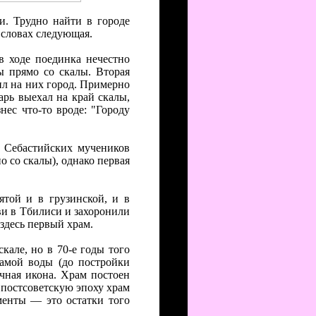
. Трудно найти в городе
 словах следующая.
в ходе поединка нечестно
ы прямо со скалы. Вторая
л на них город. Примерно
арь выехал на край скалы,
ес что-то вроде: "Городу
а Себастийских мучеников
 со скалы), однако первая
той и в грузинской, и в
ави в Тбилиси и захоронили
 здесь первый храм.
скале, но в 70-е годы того
самой воды (до постройки
чная икона. Храм постоен
В постсоветскую эпоху храм
менты — это остатки того