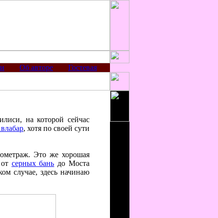
ии
Об авторе
Гостевая
лиси, на которой сейчас
влабар
, хотя по своей сути
лометраж. Это же хорошая
 от
серных бань
до Моста
ом случае, здесь начинаю