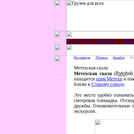
Новости
Фото
На главную
Тбилиси
Авлабар
Ме
Метехская скала
Метехская скала
(მეტეხის 
находится
храм Метехи
и па
ближе к
Старому городу
.
Это место удобно понимать
смотровая площадка. Отсю
дружбы. Ознакомительные пр
экскурсии.