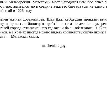
й и Авлабарский. Метехский мост находится немного левее с
то перестраивался, но в средние века это был едва ли не единс
обытий в 1226 году.
вачен армией хорезмийцев. Шах Джалал-Ад-Дин приказал вы
ту и приказал тбилисцам пройти по ним ногами или умереть
елей города отказались это сделать и были обезглавлены. С те
иков, а в храмах иногда можно видеть соответствующую икону. Н
ава — Метехская скала.