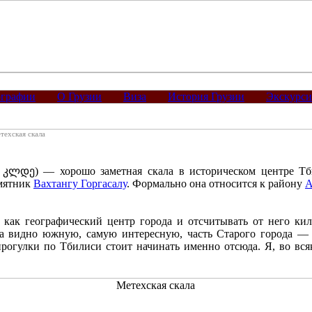
графии
О Грузии
Виза
История Грузии
Экскурс
техская скала
კლდე) — хорошо заметная скала в историческом центре Тби
мятник
Вахтангу Горгасалу
. Формально она относится к району
А
 как географический центр города и отсчитывать от него ки
да видно южную, самую интересную, часть Старого города —
огулки по Тбилиси стоит начинать именно отсюда. Я, во всяк