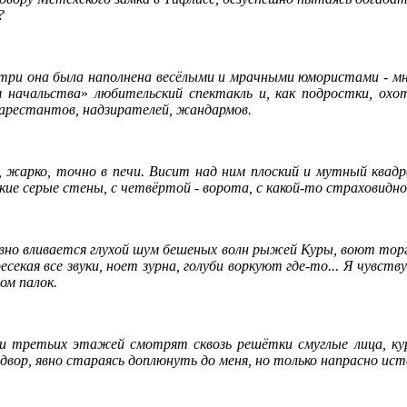
?
утри она была наполнена весёлыми и мрачными юмористами - мне
я начальства
»
любительский спектакль и, как подростки, охот
арестантов, надзирателей, жандармов.
 жарко, точно в печи. Висит над ним плоский и мутный квадр
ие серые стены, с четвёртой - ворота, с какой-то страховидно
вно вливается глухой шум бешеных волн рыжей Куры, воют торг
есекая все звуки, ноет зурна, голуби воркуют где-то... Я чувств
ом палок.
 и третьих этажей смотрят сквозь решётки смуглые лица, кур
 двор, явно стараясь доплюнуть до меня, но только напрасно ис