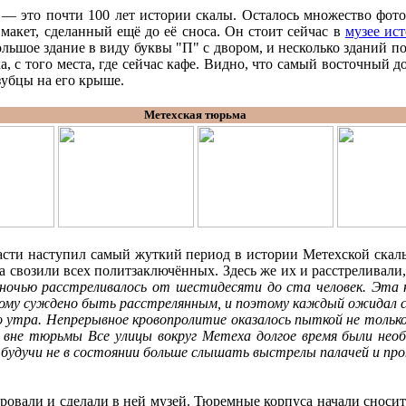
— это почти 100 лет истории скалы. Осталось множество фото
 макет, сделанный ещё до её сноса. Он стоит сейчас в
музее ис
льшое здание в виду буквы "П" с двором, и несколько зданий по
а, с того места, где сейчас кафе. Видно, что самый восточный 
зубцы на его крыше.
Метехская тюрьма
асти наступил самый жуткий период в истории Метехской скал
свозили всех политзаключённых. Здесь же их и расстреливали, 
ночью расстреливалось от шестидесяти до ста человек. Эта 
 кому суждено быть расстрелянным, и поэтому каждый ожидал с
о утра. Непрерывное кровопролитие оказалось пыткой не только 
, вне тюрьмы Все улицы вокруг Метеха долгое время были нео
, будучи не в состоянии больше слышать выстрелы палачей и пр
овали и сделали в ней музей. Тюремные корпуса начали сносить