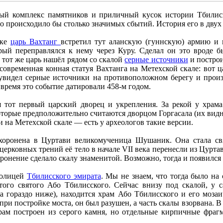
ый комплекс памятников и приличный кусок истории Тбилиси
го происходило бы столько значимых сбытий. История его в двух
еке
царь Вахтанг
встретил тут аланскую (гуннскую) армию и 
рый переправлялся к нему через Куру. Сделал он это вроде б
 тот же царь нашёл рядом со скалой
серные источники
и построи
современная конная статуя Вахтанга на Метехской скале: вот ц
увидел серные источники на противоположном берегу и произн
 время это событие датировали 458-м годом.
я тот первый царский дворец и укрепления. За рекой у храм
торые предположительно считаются дворцом Горгасала (их видно
и на Метехской скале — есть у археологов такие версии.
оронена в Цуртави великомученица Шушаник. Она стала свя
 церковных трений её тело в начале VII века перенесли из Цурт
оронение сделало скалу знаменитой. Возможно, тогда и появился
толицей
Тбилисского эмирата
. Мы не знаем, что тогда было на 
итого святого Або Тбилисского. Сейчас внизу под скалой, у 
 гораздо ниже), находится храм Або Тбилисского и его мозаи
, при постройке моста, он был разушен, а часть скалы взорвана. 
рам построен из серого камня, но отдельные кирпичные фраг