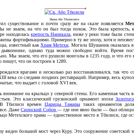
Икона Або Тбилисского
тил существование и почти сразу же на скале появляется
Мет
ы не знаем, на что он был тогда похож. Это была крепость, 
оре находилась
крепость Нарикала
, ниже у реки тоже были стен
жены фортификациями. Примерно в ту же эпоху, хотя и неизвест
ицы, известный как
Храм Метехи
. Могила Шушаник оказалась в
в дьяконнике, однако туда можно свободно войти. Время по
ьно. Мы знаем, что его рушили монголы в 1235 году, и что его
 пишут, что он построен в 1289.
реждался врагами и несколько раз восстанавливался, так что 
III века со следами поздних реставраций. Например, весь купол
ьчатые, что выдает с головой XVI век.
ь внимание на крыльцо у северной стены. Его каменная часть в
стьев. Это классический грузинский орнамент эпохи
Золотог
. В Тбилиси времен
Царицы Тамары
таких орнаментов дол
 все. Даже
Сионский Собор
— где они явно были — был облицов
ьцо Метехского храма — единственное место в Тбилиси, где ост
изу виден большой мост через Куру. Это сооружение советской э