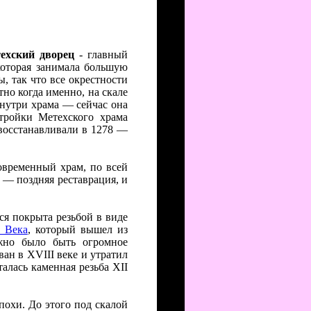
ехский дворец
- главный
которая занимала большую
ы, так что все окрестности
но когда именно, на скале
нутри храма — сейчас она
стройки Метехского храма
 восстанавливали в 1278 —
современный храм, по всей
 — поздняя реставрация, и
ся покрыта резьбой в виде
о Века
, который вышел из
жно было быть огромное
ан в XVIII веке и утратил
алась каменная резьба XII
похи. До этого под скалой