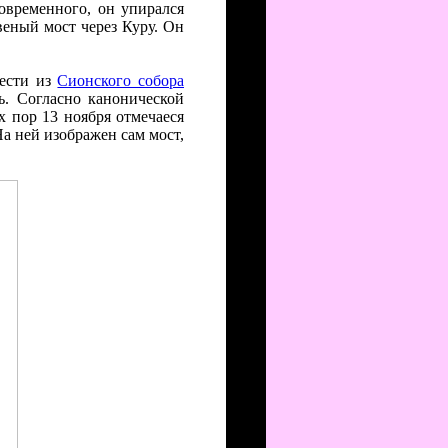
овременного, он упирался
твеный мост через Куру. Он
нести из
Сионского собора
. Согласно канонической
х пор 13 ноября отмечаеся
а ней изображен сам мост,