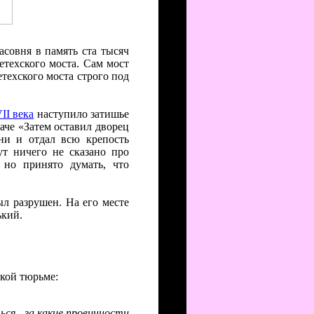
асовня в память ста тысяч
техского моста. Сам мост
техского моста строго под
II века
наступило затишье
че «Затем оставил дворец
ни и отдал всю крепость
ут ничего не сказано про
 но принято думать, что
ыл разрушен. На его месте
ький.
кой тюрьме:
ься - за какие провинности