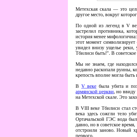
Метехская скала — это цел
другое место, вокруг которо
По одной из легенд в V в
застрелил противника, кото
история менее мифологична:
этот момент символизирует 
увидел внизу ущелье реки, 
Тбилиси быть!". В советское
Мы не знаем, где находилс
недавно раскопали руины, ко
крепость вполне могла быть 
В
V веке
была убита и пох
армянской церкви
, но ввиду
на Метехской скале. Это зах
В VIII веке Тбилиси стал с
века здесь сожгли тело уб
Ортачальской ГЭС вода была
давно, но в советское время
отстроили заново. Новый х
первого.