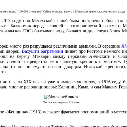
агмент иконы "100 000 мучеников" Сейчас ее можно видеть в Метехском храме, слева от южного входа.
 2013 году, под Метехской скалой была построена небольшая ч
рыта. Балкончик перед часовней — символический фрагмент Ме
точальская ГЭС сбрасывает воду, бывают видны следы балок Ме
орец много раз разрушался различными армиями. В середине
XV
вый дворец.
Вахушти Багратиони
пишет про Ростома немного ина
роил на берегу Мтквари, между церквами Анчисхати и Сио
ехи стеной и превратил её в сильную крепость с мостом». Т
ворца (и он почему-то назван дворцом Исанской крепости),
сто.
 до начала XIX века и уже в имперскую эпоху, в 1816 году, б
вали многие революционеры: Калинин, Камо, и сам Максим Гор
Так все выглядело в XIX веке.
азе «Женщина» (1913) мелькает фрагмент воспоминаний о метехс
о двору Метехского замка в Тифлисе, безуспешно пытаясь догадат