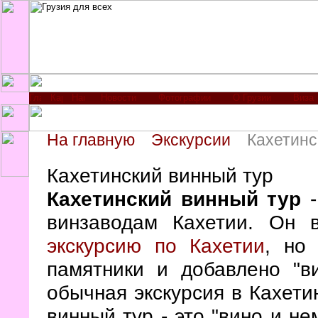
Новости
Фотографии
О Грузии
Виза
На главную
Экскурсии
Кахетинс
Кахетинский винный тур
Кахетинский винный тур
-
винзаводам Кахетии. Он
экскурсию по Кахетии
, но
памятники и добавлено "в
обычная экскурсия в Кахетию
винный тур - это "вино и не