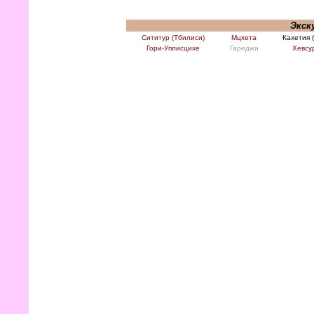
Экск
Сититур (Тбилиси)
Мцхета
Кахетия 
Гори-Уплисцихе
Гареджи
Хевсу