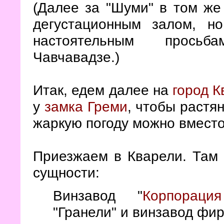
(Далее за "Шуми" в том же
дегустационным залом, н
настоятельным просьб
Чавчавадзе.)
Итак, едем далее на
город К
у
замка Греми
, чтобы растя
жаркую погоду можно вместо
Приезжаем в Кварели. Там 
сущности:
Винзавод "
Корпораци
"Гранели" и винзавод фи