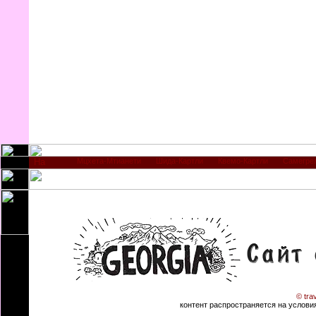
Мцхета-Мтианети
Шида-Картли
Квемо-Картли
Самегре
© tra
контент распространяется на условиях