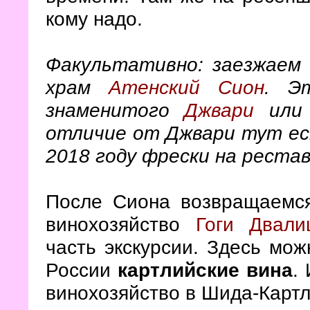
кому надо.
Факультативно: заезжаем
храм
Атенский Сион
. Э
знаменитого
Джвари
или 
отличие от Джвари тут ест
2018 году фрески на реста
После Сиона возвращаемс
винохозяйство
Гоги Двали
часть экскурсии. Здесь мо
России
картлийские вина
.
винохозяйство в Шида-Картл