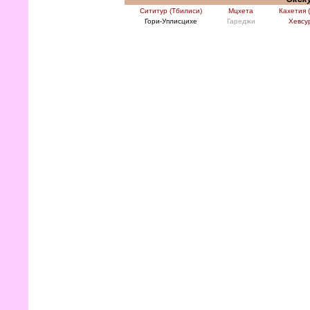
Сититур (Тбилиси)
Мцхета
Кахетия 
Гори-Уплисцихе
Гареджи
Хевсу