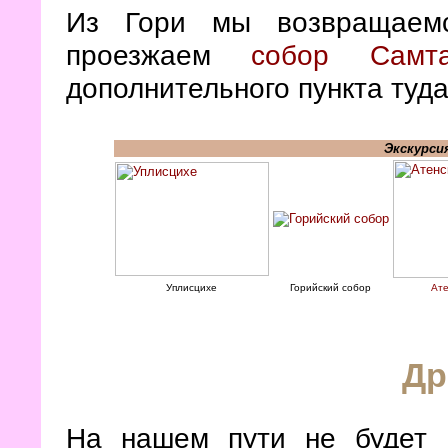
Из Гори мы возвращаем
проезжаем
собор Самта
дополнительного пункта туд
Экскурси
Уплисцихе
Горийский собор
Ате
Др
На нашем пути не будет 