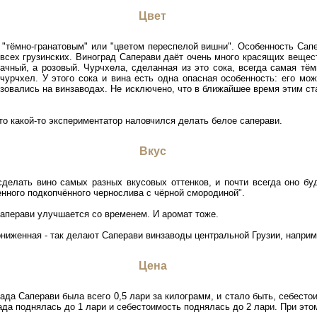
Цвет
 "тёмно-гранатовым" или "цветом переспелой вишни". Особенность Сапе
 всех грузинских. Виноград Саперави даёт очень много красящих вещес
рачный, а розовый. Чурчхела, сделанная из это сока, всегда самая тём
 чурчхел. У этого сока и вина есть одна опасная особенность: его мо
ьзовались на винзаводах. Не исключено, что в ближайшее время этим ст
то какой-то экспериментатор наловчился делать белое саперави.
Вкус
делать вино самых разных вкусовых оттенков, и почти всегда оно буд
нного подкопчённого чернослива с чёрной смородиной".
 Саперави улучшается со временем. И аромат тоже.
ониженная - так делают Саперави винзаводы центральной Грузии, наприм
Цена
ада Саперави была всего 0,5 лари за килограмм, и стало быть, себесто
рада поднялась до 1 лари и себестоимость поднялась до 2 лари. При это