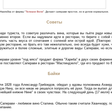
Наклейка от фирмы "
Телиани Вели
". Делают саперави простое, но в целом нормальное.
Советы
иде туриста, то советую различать вина, которые вы пьёте ради новы
именно второе. Если вы надумали идти в ресторан, то берите с собой
тить часть вкуса от сочетания с соленой или острой едой. (Повторю
ом ресторане, но брать его там нежелательно, оно всегда будет хуже, 
ружиться и более сложные, элитные и дорогие виды Саперави, но есл
перави уровня "под мясо" продает фирма "Хареба" в двух своих фирмен
 же поставляют Саперави в ресторан "Маспиндзело", где его продают по 
Байки
ля 1828 года Александр Грибоедов, обедал у вдовы полковника Ахвер
зе Нину, он все никак не решался попросить её руки. Тогда он выпил д
снейшей княжне Нине" в своих чувствах. На следующий день (17 июля) 
 Саперави - любимое вино Сталина. Обычно таким считали Хванчкару, по
омпанию.