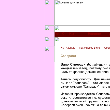
Новости
На главную
Грузинское вино
Сорт
Саперави
Вино Саперави
(
საფერავი
) -
каждый винзавод, поэтому оно 
нальют красное домашнее вино, 
Теперь подробности. Для начал
смысле "саперави" - это любое 
узком смысле "Саперави" - это 
История производства Саперав
веке и, соответственно, сущест
древний во всей Грузии. Техно
Саперави очень похож на те вина