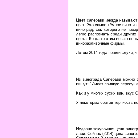
Цвет саперави иногда называют
цвет. Это самое тёмное вино из
виноград, сок которого не проз
легко распознать среди других
цвета. Когда-то этим вовсю пол
виноразливочные фирмы.
Летом 2014 года пошли слухи, ч
Из винограда Саперави можно с
пишут: "Имеет привкус пересуше
Как и у многих сухих вин, вкус
У некоторых сортов терпкость п
Недавно закупочная цена виногр
лари. Сейчас (2014) цена виног