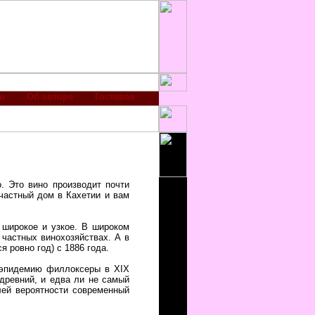
и
Об авторе
Гостевая
о. Это вино производит почти
частный дом в Кахетии и вам
: широкое и узкое. В широком
 частных винохозяйствах. А в
я ровно год) с 1886 года.
и эпидемию филлоксеры в XIX
 древний, и едва ли не самый
олей вероятности современный