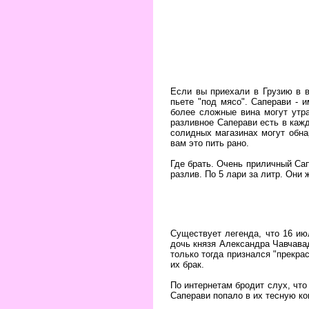
Если вы приехали в Грузию в в
пьете "под мясо". Саперави - 
более сложные вина могут утра
разливное Саперави есть в кажд
солидных магазинах могут обна
вам это пить рано.
Где брать. Очень приличный Са
разлив. По 5 лари за литр. Они
Существует легенда, что 16 ию
дочь князя Александра Чавчавад
только тогда признался "прекра
их брак.
По интернетам бродит слух, что
Саперави попало в их тесную к