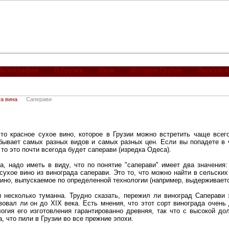
Фотографии
О Грузии
Виза
История Грузии
Экскурси
а вина
Саперави
 это красное сухое вино, которое в Грузии можно встретить чаще всег
бывает самых разных видов и самых разных цен. Если вы попадете в 
то это почти всегода будет саперави (изредка Одеса).
а, надо иметь в виду, что по понятие "саперави" имеет два значения
сухое вино из винограда саперави. Это то, что можно найти в сельских
вино, выпускаемое по определенной технологии (например, выдерживаетс
и несколько туманна. Трудно сказать, пережил ли виноград Саперав
вовал ли он до XIX века. Есть мнения, что этот сорт винограда очень
логия его изготовления гарантированно древняя, так что с высокой д
, что пили в Грузии во все прежние эпохи.