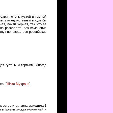
рави - очень густой и темный
тв: это единственый вроде бы
ная, почти чёрная, так что её
жно разбавлять без изменения
анут пользоваться российские
ет густым и терпким. Иногда
ер, "
Шато-Мухрани
".
имость литра вина выходила 1
м в Грузии иногда можно найти