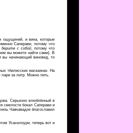
х ощущений, и вина, которые
 именно Саперави, потому что
:
берите с собой
, потому что
чем вы можете найти сами). В
и вы начинающий виновед, то
ных тбилисских магазинах. На
8 лари за литр. Можно пить.
дова. Серьезно влюблённый в
ля смелости бокал Саперави и
князь Чавчавадзе благославил
том Усахелоури, теперь вот и