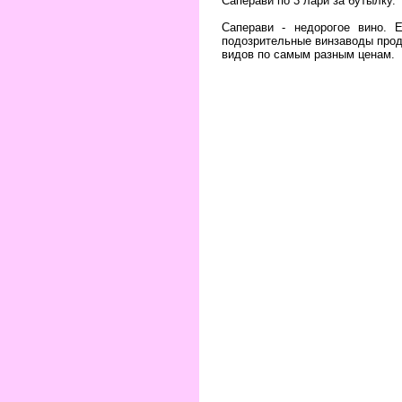
Саперави по 3 лари за бутылку.
Саперави - недорогое вино. 
подозрительные винзаводы прода
видов по самым разным ценам.