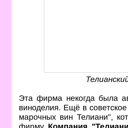
Телиански
Эта фирма некогда была ав
виноделия. Ещё в советское
марочных вин Телиани", ко
фирму
Компания "Телиан