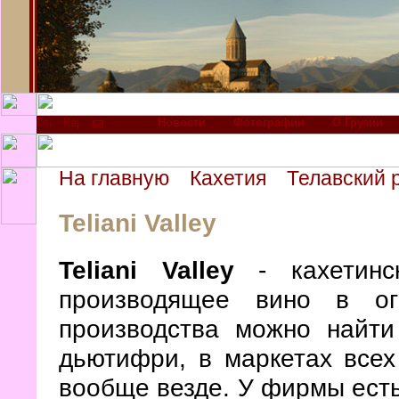
Новости
Фотографии
О Грузии
На главную
Кахетия
Телавский 
Teliani Valley
Teliani Valley
- кахетинск
производящее вино в ог
производства можно найти
дьютифри, в маркетах всех
вообще везде. У фирмы есть