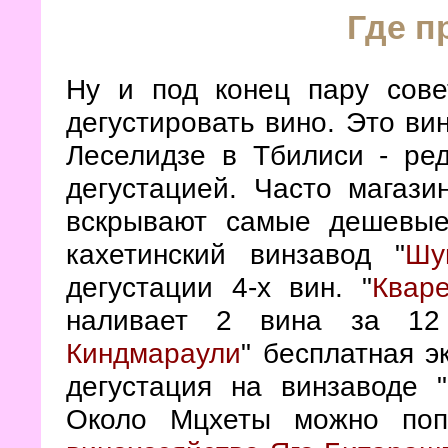
Где п
Ну и под конец пару сове
дегустировать вино. Это ви
Леселидзе в Тбилиси - ре
дегустацией. Часто магази
вскрывают самые дешевые
кахетинский винзавод "
Шу
дегустации 4-х вин. "
Кваре
наливает 2 вина за 1
Киндмараули
" бесплатная э
дегустация на винзаводе "
Около Мцхеты можно поп