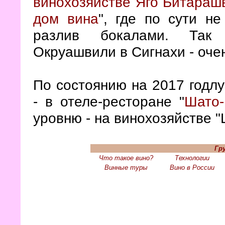
винохозяйстве Яго Битараш
дом вина
", где по сути н
разлив бокалами. Так 
Окруашвили в Сигнахи - оче
По состоянию на 2017 годлу
- в отеле-ресторане "
Шато
уровню - на винохозяйстве 
Гр
Что такое вино?
Технологии
Винные туры
Вино в России