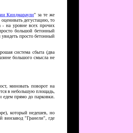
ии Киндмараули
" за те же
и оценивать дегустацию, то
 - на уровне всех прочих
 просто большой бетонный
ы увидеть просто бетонный
орошая система сбыта (два
газине большого смысла не
мост, миновать поворот на
рётся в небольшую площадь,
 и едем прямо до парковки.
ре), который недешев, но
й винзавод "Гранели", где