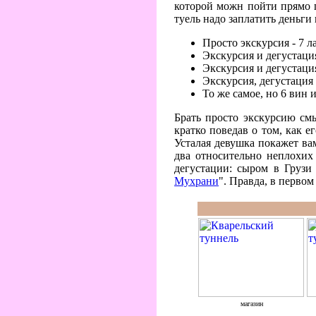
которой можн пойти прямо по
туель надо заплатить деньги
Просто экскурсия - 7 
Экскурсия и дегустация
Экскурсия и дегустаци
Экскурсия, дегустация 
То же самое, но 6 вин 
Брать просто экскурсию смы
кратко поведав о том, как е
Усталая девушка покажет ва
два относительно неплохих
дегустации: сыром в Грузи
Мухрани
". Правда, в перво
магазин