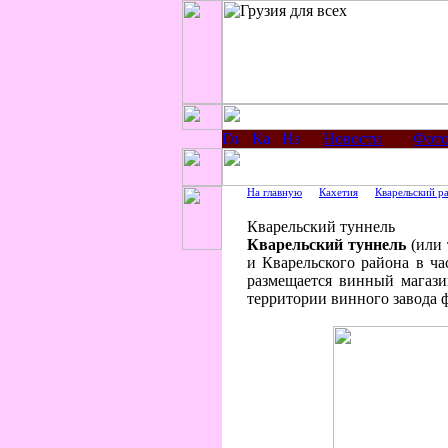
Новости
Фото
На главную
Кахетия
Кварельский р
Кварельский туннель
Кварельский туннель
(или 
и Кварельского района в ча
размещается винный магази
территории винного завода 