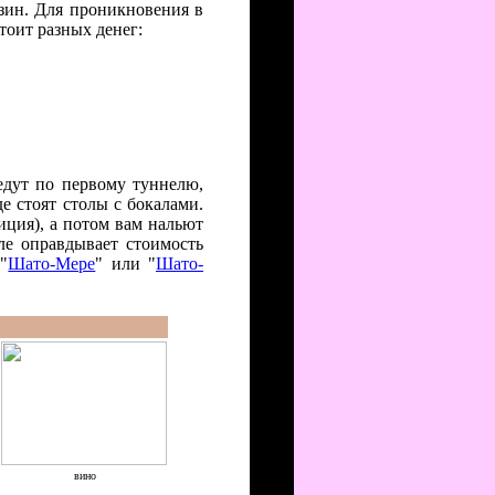
азин. Для проникновения в
тоит разных денег:
ведут по первому туннелю,
де стоят столы с бокалами.
иция), а потом вам нальют
ле оправдывает стоимость
"
Шато-Мере
" или "
Шато-
вино