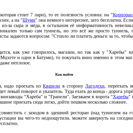
оторая стоит 7 лари), то ее полезность условна: на "
Корпорац
нее, а на "
Шуми
" она немного интереснее, зато бесплатна. Есл
из-за сыра и мёда, в остальном её информативность невелика
Уникален только сам туннель, но это всё же просто туннель,
исты задаются вопросом: "Стоило ли платить деньги за то, чтоб
ится, как уже говорилось, магазин, но так как у "Харебы" х
 Мцхете и один в Батуми), то покупать вино именно в этом ма
 даже неплохое.
Как найти
я, надо проехать из
Кварели
в сторону
Лагодехи
, переехать 
будет левый поворот и указатель. Туда ехать до конца - дорога уп
 винзаводы "Хареба" и "Гранели". Заезжаем в ворота "
Харебы
"
машине приехать сюда легко, дойти пешком несколько сложнее.
овместить с заходом в здешний ресторан (над туннелем на го
устации вы чего-то недоощутили, можете завернуть на соседни
есплатно.