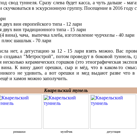
д свод туннеля. Сразу слева будет касса, а чуть дальше - маг
 и скучковаться в эскурсионную группу. Посещение в 2016 году с
лари
 двух вин европейского типа - 12 лари
я двух вин традиционного типа - 15 лари
(4 вина), чача, выпечка хлеба, изготовление чурчхелы - 40 лари
и плюс шашлык - 70 лари
сла нет, а дегустацию за 12 - 15 лари взять можно. Вас про
го создавал "Метрострой", потом проведут в боковой туннель, г
м несколько керамических горшков (это этнографическая экспоз
 вина. К вину дают орешки, сыр и мёд, что в каком-то смыс
 никого не удивить, а вот орешки и мед выдают разве что в 
м ещё и хамон можно заполучить.
Кварельский тунель
рюмашки
музейчик
дегустация