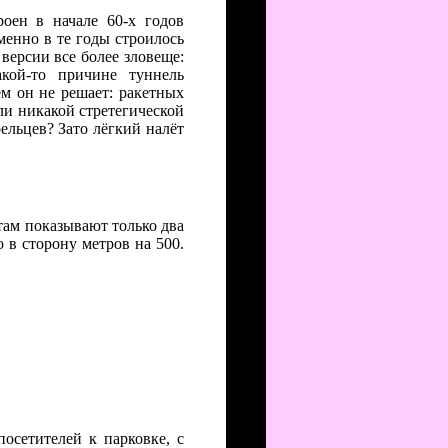
роен в начале 60-х годов
менно в те годы строилось
версии все более зловеще:
кой-то причине туннель
м он не решает: ракетных
ли никакой стретегической
ельцев? Зато лёгкий налёт
стам показывают только два
 в сторону метров на 500.
посетителей к парковке, с