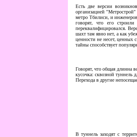
Есть две версии возникнов
организацией "Метрострой" д
метро Тбилиси, и инженеров 
говорят, что его строил
переквалифицировался. Верс
шахт там явно нет, а как уб
ценности не несет, ценных с
тайны способствует популяр
Говорят, что общая длинна в
кусочка: сквозной туннель д
Перехода в другие непосещае
В туннель заходят с терри