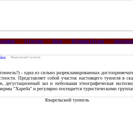
графии
О Грузии
Виза
История Грузии
Экскурс
айон
Кварельский туннель
тоннель?) - одна из сильно разрекламированных достопримеча
стности. Представляет собой участок настоящего туннеля в ска
н, дегустационный зал и небольшая этнографическая экспозиц
фирмы "Хареба" и регулярно посещается туристическими группам