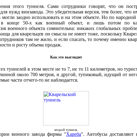
ения этого туннеля. Сами сотрудники говорят, что он пост
ля нужд винзавода. Это убедительная версия, тем более, что и
могли заодно использовать и на этом объекте. Но по народной 
и в конце 50-х как военный объект, и лишь потом по ка
ия военного объекта сомнительна: никаких глобальных пробле
ежища для кварельцев он смысла не имеет тоже, поскольку Кваре
отрудников там не жило, и если спасать, то почему именно квар
ности и росту объема продаж.
Как это выглядит
сех туннелей в этом месте не то 7, не то 11 километров, но тури
линной около 700 метров, и другой, тупиковый, идущий от него
мые части отчего-то не наблюдается.
второй туннель
тории винного завода фирмы "
Хареба
". Автобусы доставляют 