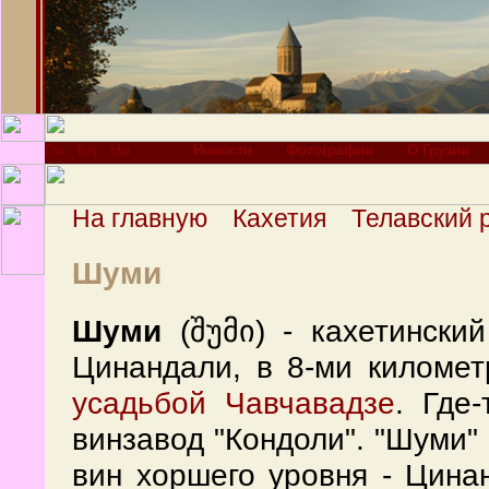
Новости
Фотографии
О Грузии
На главную
Кахетия
Телавский 
Шуми
Шуми
(შუმი) - кахетински
Цинандали, в 8-ми киломе
усадьбой Чавчавадзе
. Где
винзавод "Кондоли". "Шуми"
вин хоршего уровня - Цина