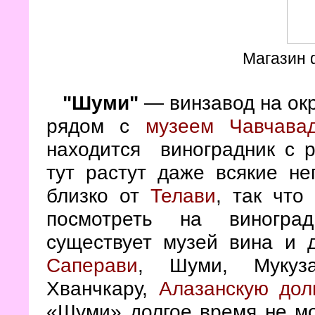
Магазин 
"Шуми"
— винзавод на ок
рядом с
музеем Чавчава
находится виноградник с 
тут растут даже всякие не
близко от
Телави
, так что
посмотреть на виногра
существует музей вина и д
Саперави
, Шуми, Мукуза
Хванчкару,
Алазанскую дол
«Шуми» долгое время не мо