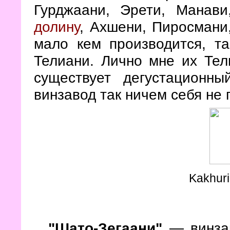
Гурджаани, Эрети, Манави
долину
, Ахшени, Пиросмани
мало кем производится, т
Телиани. Лично мне их Тел
существует дегустационн
винзавод так ничем себя не 
Kakhuri
"Шато-Зегаани"
— винзав