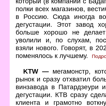
который (в компании с Бада
полки всех магазинов, вест
в Россию. Сюда иногда во
дегустации. Этот завод х
больше хорошо не делает
уволили и, по слухам, пос
взяли нового. Говорят, в 20
поменялось к лучшему.
Подро
KTW
—
мегамонстр, кот
рынок и сразу отхватил боль
винзавода в Патардзеури и
дегустации. КТВ сразу сдел
клиента и грамотно воткн