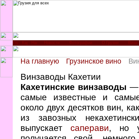
Новости
Фотографии
О Грузии
Виза
На главную
Грузинское вино
Ви
Винзаводы Кахетии
Кахетинские винзаводы
—
самые известные и самы
около двух десятков вин, ка
из завозных некахетинск
выпускает
саперави
, но 
получается свой, немног