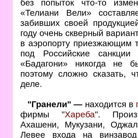
без попыток что-то изме
«Телиани Вели» составля
забивших своей продукцие
году очень скверный вариан
в аэропорту приезжающим т
под Российские санкции 
«Бадагони» никогда не б
поэтому сложно сказать, 
деле.
"Гранели"
—
находится в
фирмы "
Хареба
". Прои
Ахашени, Мукузани, Оджал
Левее входа на винзавод