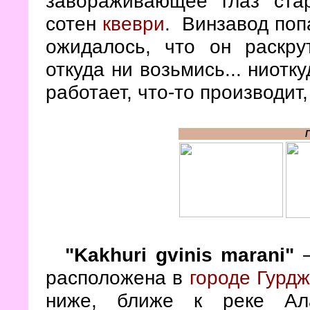
завораживающее глаз ста
сотен
квеври
.
Винзавод попа
ожидалось, что он раскру
откуда ни возьмись... ниотк
работает, что-то производит,
"Kakhuri gvinis marani"
—
расположена в
городе Гурд
ниже, ближе к реке Ала