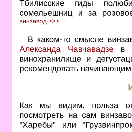
Тбилисские гиды полюб
сомельешниц и за розово
винзавод >>>
В каком-то смысле винза
Александа Чавчавадзе
в Ц
винохранилище и дегустац
рекомендовать начинающим
Как мы видим, польза о
посмотреть на сам винзав
"Харебы" или "Грузвинпр