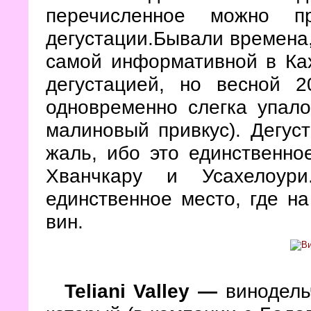
перечисленное можно пр
дегустации.Бывали времена,
самой информативной в Ках
дегустацией, но весной 
одновременно слегка упало
малиновый привкус). Дегуст
жаль, ибо это единственно
Хванчкару и Усахелоур
единственное место, где н
вин.
Teliani Valley
—
винодельч