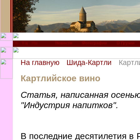
Новости
Фотографии
О Грузии
На главную
Шида-Картли
Картл
Картлийское вино
Статья, написанная осенью
"Индустрия напитков".
В последние десятилетия в 