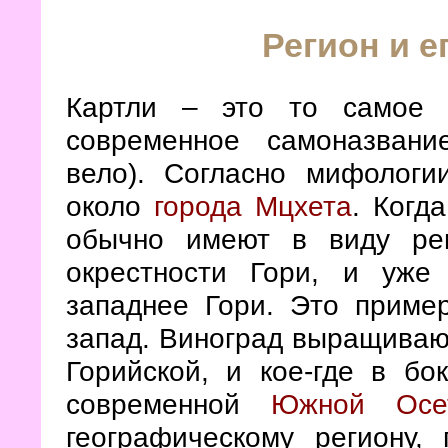
Регион и е
Картли – это то самое с
современное самоназвание
вело). Согласно мифологии
около
города Мцхета
. Когд
обычно имеют в виду ре
окрестности Гори, и уже
западнее Гори. Это приме
запад. Виноград выращивают
Горийской, и кое-где в бо
современной
Южной Осе
географическому региону