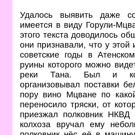
Удалось выявить даже с
имеется в виду Горули-Мцв
этого текста доводилось об
они признавали, что у этой
советские годы в Атенско
руины которого можно виде
реки Тана. Был и колх
организовывал поставки бе
пору вино Мцване по какой
переносило тряски, от кото
приезжал полковник НКВД 
колхоза вручал ему небо
полковник нёс её в машину,