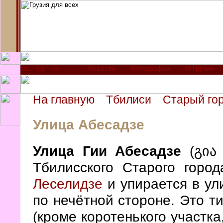
Новости
Фотографии
О Грузии
На главную
Тбилиси
Старый го
Улица Абесадзе
Улица Гии Абесадзе
(გია 
Тбилисского Старого горо
Леселидзе
и упирается в ул
по нечётной стороне. Это ти
(кроме коротенького участка