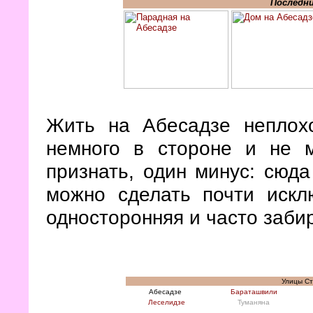
Последни
Жить на Абесадзе неплох
немного в стороне и не м
признать, один минус: сюда
можно сделать почти искл
односторонняя и часто заби
Улицы Ст
Абесадзе
Бараташвили
Леселидзе
Туманяна