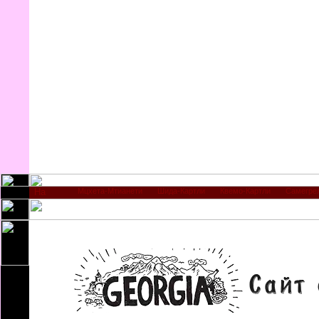
Мцхета-Мтианети
Шида-Картли
Квемо-Картли
Самегре