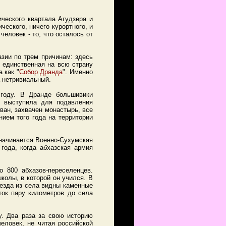
ческого квартала Агудзера и
ческого, ничего курортного, и
человек - то, что осталось от
зии по трем причинам: здесь
 единственная на всю страну
 как "
Собор Дранда
". Именно
а нетривиальный.
году. В Дранде большивики
я выступила для подавления
ван, захвачен монастырь, все
ием того года на территории
 начинается Военно-Сухумская
года, когда абхазская армия
 800 абхазов-переселенцев.
колы, в которой он учился. В
ыезда из села видны каменные
ток пару километров до села
у. Два раза за свою историю
еловек, не читая российской