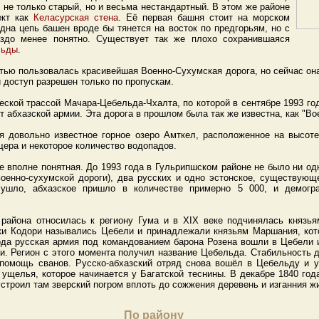
не только старый, но и весьма нестандартный. В этом же районе
ект как
Келасурская стена
. Её первая башня стоит на морском
дна цепь башен вроде бы тянется на восток по предгорьям, но с
аздо менее понятно. Существует так же плохо сохранившаяся
льды
.
ью пользовалась красивейшая Военно-Сухумская дорога, но сейчас она
и доступ разрешен только по пропускам.
ческой трассой Мачара-Цебельда-Чхалта, по которой в сентябре 1993 г
т абхазской армии. Эта дорога в прошлом была так же известна, как "Во
я довольно известное горное озеро Амткел, расположенное на высоте
ера и некоторое количество водопадов.
е вполне понятная. До 1993 года в Гульрипшском районе не было ни одн
оенно-сухумской дороги), два русских и одно эстонское, существующ
 ушло, абхазское пришло в количестве примерно 5 000, и демогр
 района относилась к региону Гума и в XIX веке подчинялась князь
ки Кодори назывались Цебели и принадлежали князьям Маршания, ко
года русская армия под командованием барона Розена вошли в Цебели 
и. Регион с этого момента получил название Цебельда. Стабильность д
 помощь сванов. Русско-абхазский отряд снова вошёл в Цебельду и у
 ущелья, которое начинается у Багатской теснины. В декабре 1840 года
строил там зверский погром вплоть до сожжения деревень и изганния ж
По району