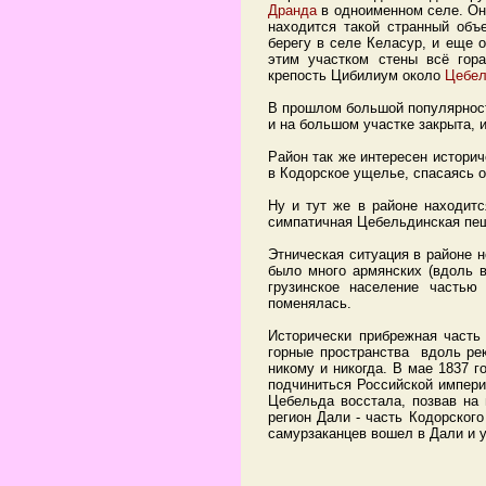
Дранда
в одноименном селе. Он 
находится такой странный объ
берегу в селе Келасур, и еще о
этим участком стены всё гор
крепость Цибилиум около
Цебе
В прошлом большой популярност
и на большом участке закрыта, 
Район так же интересен истори
в Кодорское ущелье, спасаясь о
Ну и тут же в районе находитс
симпатичная Цебельдинская пещ
Этническая ситуация в районе н
было много армянских (вдоль в
грузинское население частью
поменялась.
Исторически прибрежная часть
горные пространства вдоль ре
никому и никогда. В мае 1837 
подчиниться Российской импери
Цебельда восстала, позвав на
регион Дали - часть Кодорского
самурзаканцев вошел в Дали и у