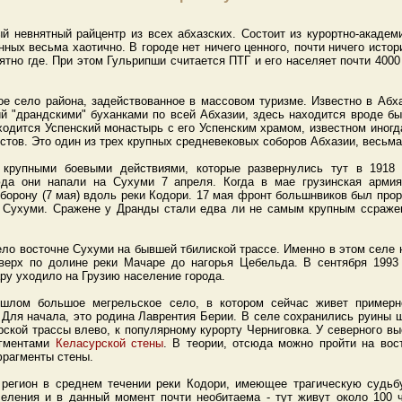
 невнятный райцентр из всех абхазских. Состоит из курортно-академи
ных весьма хаотично. В городе нет ничего ценного, почти ничего истори
ятно где. При этом Гульрипши считается ПТГ и его населяет почти 4000 
е село района, задействованное в массовом туризме. Известно в Абха
й "драндскими" буханками по всей Абхазии, здесь находится вроде бы
ходится Успенский монастырь с его Успенским храмом, известном иногда
ристов. Это один из трех крупных средневековых соборов Абхазии, весьм
крупными боевыми действиями, которые развернулись тут в 1918 
юда они напали на Сухуми 7 апреля. Когда в мае грузинская арми
борону (7 мая) вдоль реки Кодори. 17 мая фронт большнвиков был прор
- Сухуми. Сражене у Дранды стали едва ли не самым крупным ссражен
ело восточне Сухуми на бывшей тбилиской трассе. Именно в этом селе
вверх по долине реки Мачаре до нагорья Цебельда. В сентября 1993 
ру уходило на Грузию население города.
шлом большое мегрельское село, в котором сейчас живет примерно
 Для начала, это родина Лаврентия Берии. В селе сохранились руины ш
рской трассы влево, к популярному курорту Черниговка. У северного в
агментами
Келасурской стены
. В теории, отсюда можно пройти на вос
фрагменты стены.
регион в среднем течении реки Кодори, имеющее трагическую судьб
еления и в данный момент почти необитаема - тут живут около 100 ч