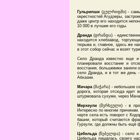
Гульрипши
(გულრიფში) - самый
окрестностей Агудзеры, застроен
даже центр его находится непон
10 000 в лучшие его годы.
Дранда
(დრანდა) - единственно
находится хлебзавод, торгующи
тюрьма и, главное, здесь же на
в этот собор сейчас и возят ту
Село Дранда известно еще и 
планировали восстание и отс
восстания, большевики заняли о
село Дранда, и в тот же день 
Абхазии.
Мачара
(მაჭარა) - небольшое с
дорога, которая отсюда идет 
штурмовала сухуми, через Мача
Мерхеули
(მერხეული) - в про
Интересно по многим причинам.
черте села есть поворот с Кодо
башни, который считаются фр
Гурзули, где должны быть ещё 
Цебельда
(წებელდა) - село и 
Цебельда лишалась своего нас