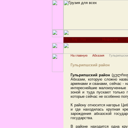
Новости
На главную
Абхазия
Гульрипшски
Гульрипшский район
Гульрипшский район
(გულრიფშ
Абхазии, которую сложно назв
армянами и сванами, сейчас - н
интереснейшие малоизученные 
зоной и туда пускают только 
которые сейчас не особенно поп
К району относится нагорье Це
и где находилась крупная кр
зарождения абхазской госуда
государства.
В районе находится одна кру