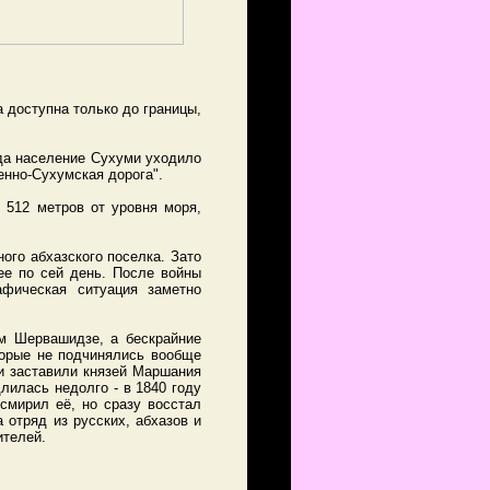
 доступна только до границы,
ода население Сухуми уходило
енно-Сухумская дорога".
 512 метров от уровня моря,
ого абхазского поселка. Зато
ее по сей день. После войны
афическая ситуация заметно
ям Шервашидзе, а бескрайние
торые не подчинялись вообще
и заставили князей Маршания
лилась недолго - в 1840 году
смирил её, но сразу восстал
 отряд из русских, абхазов и
ителей.