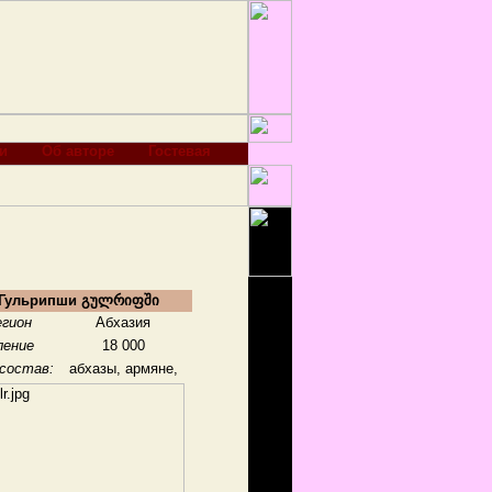
и
Об авторе
Гостевая
Гульрипши გულრიფში
егион
Абхазия
ление
18 000
состав:
абхазы, армяне,