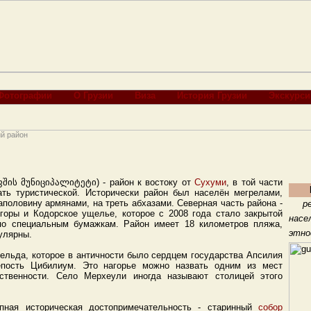
Фотографии
О Грузии
Виза
История Грузии
Экскурси
й район
ის მუნიციპალიტეტი) - район к востоку от
Сухуми
, в той части
ать туристической. Исторически район был населён мегрелами,
аполовину армянами, на треть абхазами. Северная часть района -
р
горы и Кодорское ущелье, которое с 2008 года стало закрытой
насе
по специальным бумажкам. Район имеет 18 километров пляжа,
этно
улярны.
бельда, которое в античности было сердцем государства Апсилия
епость Цибилиум. Это нагорье можно назвать одним из мест
рственности. Село Мерхеули иногда называют столицей этого
пная историческая достопримечательность - старинный
собор