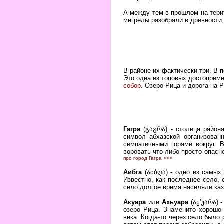
А между тем в прошлом на тери
мегрелы разобрали в древности
В районе их фактически три. В 
Это одна из топовых достоприме
собор
. Озеро Рица и дорога на 
Гагра
(გაგრა) - столица района
символ абхазской организован
симпатичными горами вокруг. В
воровать что-либо просто опасн
про город Гагра >>>
Аибга
(აიბღა) - одно из самых 
Известно, как последнее село,
село долгое время населяли каза
Акуара
или
Ахьуара
(აყ'უარა) 
озеро Рица. Знаменито хорошо 
века. Когда-то через село было