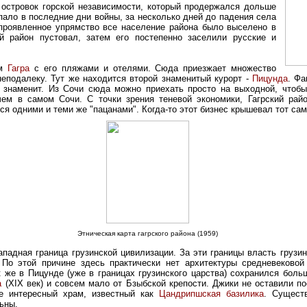
й островок горской независимости, который продержался дольше
 пало в последние дни войны, за несколько дней до падения села
 проявленное упрямство все население района было выселено в
й район пустовал, затем его постепенно заселили русские и
ом
Гагра
с его пляжами и отелями. Сюда приезжает множество
неподалеку. Тут же находится второй знаменитый курорт -
Пицунда
. Фа
 знаменит. Из Сочи сюда можно приехать просто на выходной, чтоб
ем в самом Сочи. С точки зрения теневой экономики, Гагрский рай
я одними и теми же "пацанами". Когда-то этот бизнес крышевал тот са
Этническая карта гагрского района (1959)
западная граница грузинской цивилизации. За эти границы власть грузи
 По этой причине здесь практически нет архитектуры средневековой
к же в Пицунде (уже в границах грузинского царства) сохранился боль
а
(XIX век) и совсем мало от Бзыбской крепости. Джики не оставили по
ле интересный храм, известный как
Цандрипшская базилика
. Сущест
ьны.