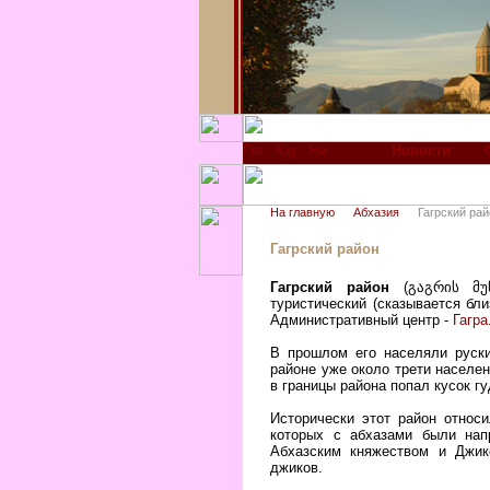
Новости
На главную
Абхазия
Гагрский рай
Гагрский район
Гагрский район
(გაგრის მუნ
туристический (сказывается бл
Административный центр -
Гагра
В прошлом его населяли руски
районе уже около трети населе
в границы района попал кусок гу
Исторически этот район относ
которых с абхазами были нап
Абхазским княжеством и Джик
джиков.