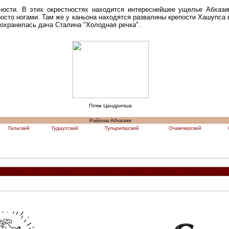
ности. В этих окрестностях находится интереснейшее ущелье Абхази
осто ногами. Там же у каньона находятся развалины крепости Хашупса 
сохранилась дача Сталина "Холодная речка".
Пляж Цандрипша
Районы Абхазии
Гальский
Гудаутский
Гульрипшский
Очамчирский
ртли
Квемо-Картли
Самегрело
Кахетия
Имерети
Гурия
Самцхе-Дж