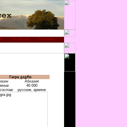
и
Об авторе
Гостевая
Гагра
გაგრ
ა
егион
Абхазия
ление
40 000
состав:
русские, армяне