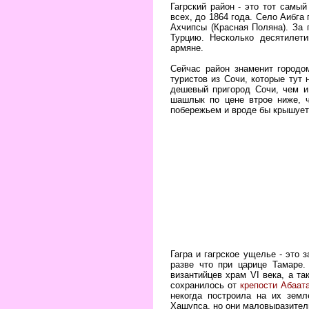
Гагрский район - это тот самы
всех, до 1864 года. Село Аибга
Ахчипсы (Красная Поляна). За
Турцию. Несколько десятилети
армяне.
Сейчас район знаменит город
туристов из Сочи, которые тут 
дешевый пригород Сочи, чем и
шашлык по цене втрое ниже, ч
побережьем и вроде бы крышуетс
Гагра и гагрское ущелье - это 
разве что при царице Тамаре.
византийцев храм VI века, а та
сохранилось от
крепости Абаат
некогда построила на их зем
Хашупса, но они маловыразител