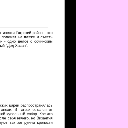
ктически Гагрский район - это
ы полежат на пляже и съесть
он - одно целое с сочинским
мый "Дед Хасан".
нских царей распространялась
 эпохи. В Гаграх остался от
шой купольный собор. Кое-что
сле себя ничего, но Византия
вуют так же руины крепости