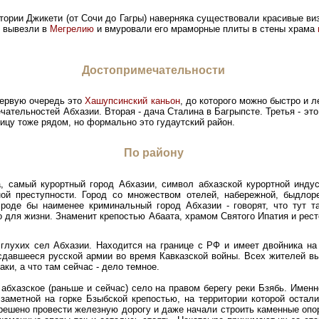
тории Джикети (от Сочи до Гагры) наверняка существовали красивые ви
, вывезли в
Мегрелию
и вмуровали его мраморные плиты в стены храма
Достопримечательности
первую очередь это
Хашупсинский каньон
, до которого можно быстро и 
чательностей Абхазии. Вторая - дача Сталина в Багрыпсте. Третья - эт
Рицу тоже рядом, но формально это гудаутский район.
По району
, самый курортный город Абхазии, символ абхазской курортной индуст
ной преступности. Город со множеством отелей, набережной, быдлор
роде бы наименее криминальный город Абхазии - говорят, что тут та
о для жизни. Знаменит крепостью Абаата, храмом Святого Ипатия и рес
глухих сел Абхазии. Находится на границе с РФ и имеет двойника на
 сдавшееся русской армии во время Кавказской войны. Всех жителей в
ки, а что там сейчас - дело темное.
- абхазское (раньше и сейчас) село на правом берегу реки Бзябь. Именн
заметной на горке Бзыбской крепостью, на территории которой остал
 решено провести железную дорогу и даже начали строить каменные опо