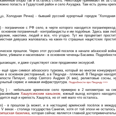
 каменные опоры так и остались стоять. Некотоыре принимают их за ст
можно попасть в Гудаутский район и село Ахуаджа. Там есть руины креп
, Холодная Речка) - бывший русский курортный городок "Холодная р
 - пограничное с РФ село, в черте которого находится погранперехо
в основном пограничный - контрабандисты и им подобные. Здесь вам люб
оружие, накотики, людей и все, что угодно. Тут же процветает простит
 местная девушка жаловалась на каких-то страшных нацистских простит
гическое прошлое. Через этот русский поселок в начале абхазской вой
абили, убивали и насиловали - в основном чеченцы Басаева. Подробност
дыхающих, и даже существуют свои продажники экскурсий.
- ещё один символ абхазского туризма, который во многом конкурирует
грах в основном ресторанный, а в Пицунде - пляжный. В Пицунде наход
репости Питиунт, собор Святого Андрея (Х век), реликтовые сосны, 
- унылый сервис и никакая инфраструктура.
Подробности про Пицунду >>>
ფსე ) - небольшое армянское село примерно в 2 километрах на се
 красивейшим
Хашупсинским каньоном
, южный выход которого находитс
одится ещё и крепость Хашупса, но от неё мало что осталось.
ი) - в прошлом (а может, и в настощем) армянский посёлок в между
 V веках - столица государства Санигия, хотя от той эпохи не осталось
рипшская базилика
, которая сейчас является главной достопримечатель