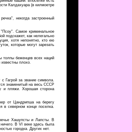
аринные башни. Впоселке есть
ости Калдахуара (в килмоетре
ечка", некогда застроенный
д "Псоу". Самое криминальное
ой подскажет, как нелегально
уция, хотя непонятно, кто ею
уток, которые могут зарезать
ны толпы беженцев всех наций
и известны плохо.
 с Гагрой за звание символа.
ятся знаменитый на весь СССР
ну и пляжи. Хорошая сторона
вер от Цандрипша на берегу
я в северном конце поселка.
речье Хашупсты и Лапсты. В
 ничего. В VI веке здесь была
ностью городка. Других нет.