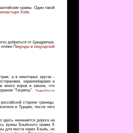
зантийские храмы. Один такой
монастыря Хоби
.
легко добраться от Цандрипша.
о пляжи
Пицунды
и
пицундский
рии, а в некоторых кругах -
есторанами, караокебарами и
к много воров в законе, что
тораном "Гагрипш".
Подробности
 российской стороне границы.
ыселили в Турцию, после чего
о здесь начинается дорога на
ись руины Бзыбского храма Х
ры для моста через Бзыбь, но