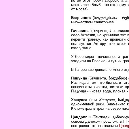
потом этот проект забросили, а
мост через Бзыбь, по которому 
от моста).
Багрыпста
(ხოლოდნაია - რეჩკა
множеством санаториев.
Гачерипш
(Гячрипш, Леселидзе)
село Абхазии, но криминал тут 
перейти границу, как провезти 
пользуется. Автору этих строк
кого угодно.
У Леселидзе - печальное и тра
уходили на Россию, и тут их гр
В Гачерипше довольно много от
Пицунда
(Бичвинта, ბიჭვინთა) 
Разница в том, что бизнес в Га
пансионаты-высотки, остатки к
Пицунда - чистая вода, плохая 
Хашупса
(или
Хашупсе
, ხაშუ
одноименной реки. Знаменито
Километрах в трёх на север нах
Цандрипш
(Гантиади, განთიად
совсем далёком прошлом, в III -
построена так называемая
Цанд