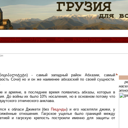
Фотографии
О Грузии
Виза
История Грузии
Экскурси
он
იციპალიტეტი) - самый западный район Абхазии, самый
изость Сочи) но и он же наименее абхазский по своей сущности.
р
.
насе
этно
е и армяне, в последнее время появились абхазы, которых в
ния. До войны их было 10% носаления, но в основном потому что
даутского этнического анклава.
ился к обласи Джикети (без
Пицунды
) и его населяли джики, у
ряжённые отношения. Гагрское ущелье было границей между
етией и гагрскую крепость построили именно для защиты от