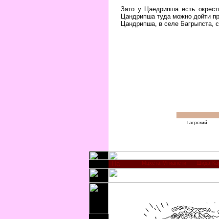
Зато у Цаедрипша есть окрест
Цандрипша туда можно дойти пр
Цандрипша, в селе Багрыпста, 
Гагрский
Мцхета-Мтианети
Шида-Ка