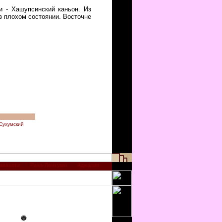
и - Хашупсинский каньон. Из
в плохом состоянии. Восточне
Сухумский
авахети
Рача-Лечхуми
Аджария