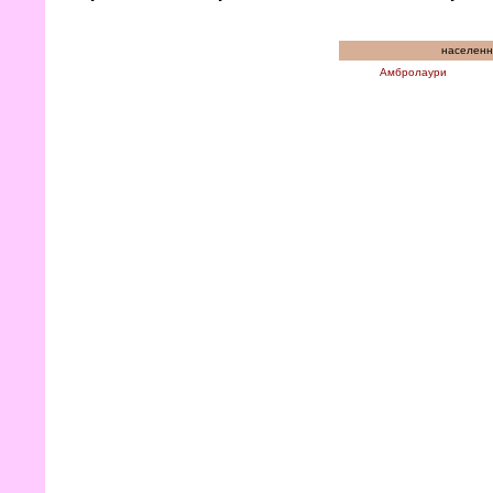
населенн
Амбролаури