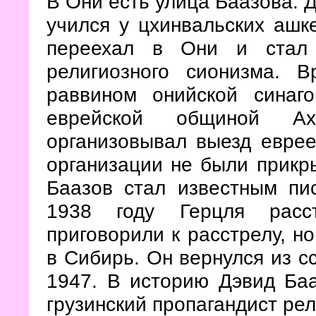
В Они есть улица Баазова. 
учился у цхинвальских ашке
переехал в Они и стал 
религиозного сионизма.
раввином онийской синаго
еврейской общиной Ах
организовывал выезд еврее
организации не были прикры
Баазов стал известным пи
1938 году Герцля расс
приговорили к расстрелу, н
в Сибирь. Он вернулся из сс
1947. В историю Дэвид Ба
грузинский пропагандист рел