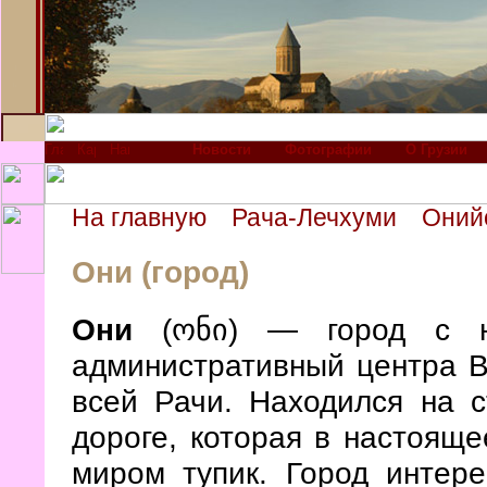
Новости
Фотографии
О Грузии
На главную
Рача-Лечхуми
Оний
Они (город)
Они
(
ონი
) — город с н
административный центра В
всей Рачи. Находился на с
дороге, которая в настоящ
миром тупик. Город интере