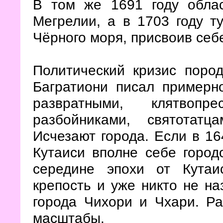
В том же 1691 году обла
Мегрелии, а в 1703 году т
Чёрного моря, присвоив себ
Политический кризис поро
Багратиони писал примерн
развратными, клятвопре
разбойниками, святотат
Исчезают города. Если в 16
Кутаиси вполне себе город
середине эпохи от Кутаи
крепость и уже никто не на
города Чихори и Чхари. Р
масштабы.