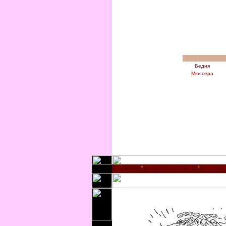
Бедия
Мюссера
Мцхета-Мтианети
Шида-Ка