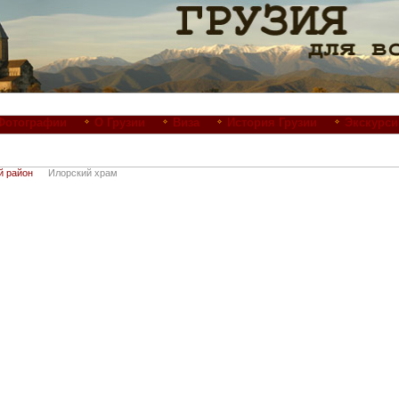
Фотографии
О Грузии
Виза
История Грузии
Экскурси
й район
Илорский храм