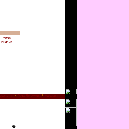
Моква
Цандрипш
авахети
Рача-Лечхуми
Аджария