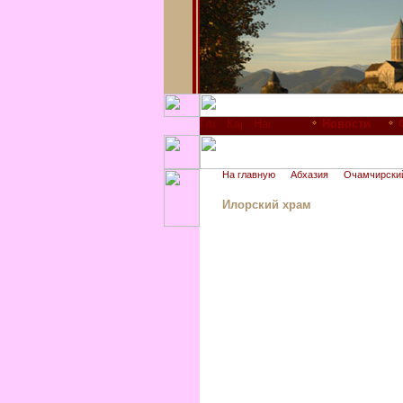
Новости
На главную
Абхазия
Очамчирски
Илорский храм