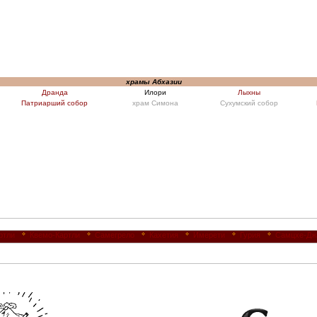
храмы Абхазии
Дранда
Илори
Лыхны
Патриарший собор
храм Симона
Сухумский собор
ртли
Квемо-Картли
Самегрело
Кахетия
Имерети
Гурия
Самцхе-Дж