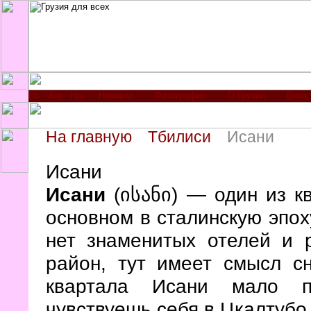
Новости
Фотографии
О Грузии
Виза
На главную
Тбилиси
Исани
Исани
Исани
(ისანი) — один из к
основном в сталинскую эпоху
нет знаменитых отелей и 
район, тут имеет смысл с
квартала Исани мало п
чувствуешь себя в Цкалтубо