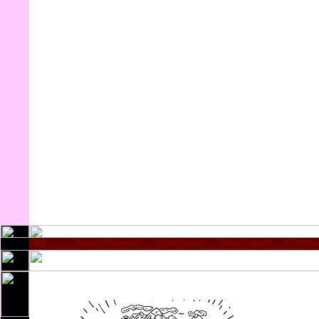
Мцхета-Мтианети
Шида-Картли
Квемо-Картли
Самегре