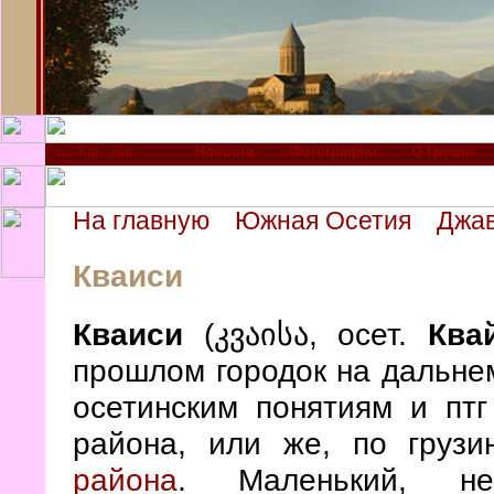
Новости
Фотографии
О Грузии
На главную
Южная Осетия
Джав
Кваиси
Кваиси
(
კვაისა, осет.
Ква
прошлом городок на дальне
осетинским понятиям и птг
района, или же, по грузи
района
. Маленький, не